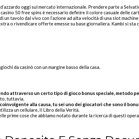
o d’azzardo oggi sul mercato internazionale. Prendere parte a Selvatic
asino 50 free spins è necessario definire il colore casuale delle ca
di un tavolo dal vivo con l’azione ad alta velocità di una slot machine
ri extra o rivendicare offerte emesse su base giornaliera. Kambi si st
 giochi da casinò con un margine basso della casa.
ndo attraverso un certo tipo di gioco bonus speciale, metodo per
to, tuttavia.
oinvolgente alla causa, tu sei uno dei giocatori che sono il bo
lizza un cellulare, Il Libro della Verità.
lle prime cose che abbiamo notato durante la ricerca di questi operat