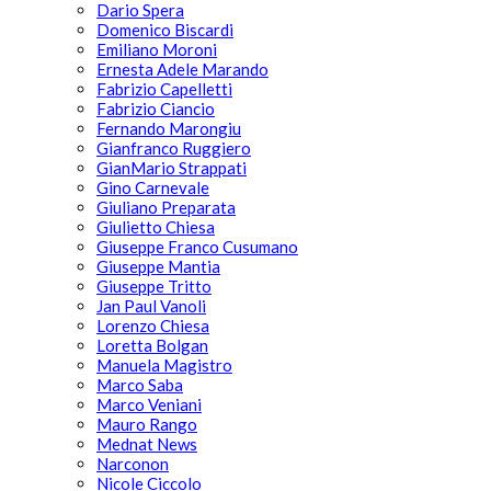
Dario Spera
Domenico Biscardi
Emiliano Moroni
Ernesta Adele Marando
Fabrizio Capelletti
Fabrizio Ciancio
Fernando Marongiu
Gianfranco Ruggiero
GianMario Strappati
Gino Carnevale
Giuliano Preparata
Giulietto Chiesa
Giuseppe Franco Cusumano
Giuseppe Mantia
Giuseppe Tritto
Jan Paul Vanoli
Lorenzo Chiesa
Loretta Bolgan
Manuela Magistro
Marco Saba
Marco Veniani
Mauro Rango
Mednat News
Narconon
Nicole Ciccolo