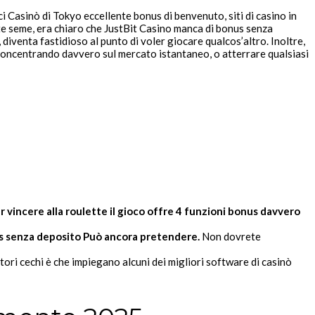
i Casinò di Tokyo eccellente bonus di benvenuto, siti di casino in
rte seme, era chiaro che JustBit Casino manca di bonus senza
, diventa fastidioso al punto di voler giocare qualcos’altro. Inoltre,
a concentrando davvero sul mercato istantaneo, o atterrare qualsiasi
 vincere alla roulette il gioco offre 4 funzioni bonus davvero
nus senza deposito Può ancora pretendere.
Non dovrete
ori cechi è che impiegano alcuni dei migliori software di casinò