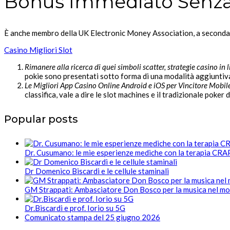
Bonus Immediato Senza
È anche membro della UK Electronic Money Association, a seconda d
Casino Migliori Slot
Rimanere alla ricerca di quei simboli scatter, strategie casino i
pokie sono presentati sotto forma di una modalità aggiuntiva 
Le Migliori App Casino Online Android e iOS per Vincitore Mobi
classifica, vale a dire le slot machines e il tradizionale poker 
Popular posts
Dr. Cusumano: le mie esperienze mediche con la terapia CR
Dr Domenico Biscardi e le cellule staminali
GM Strappati: Ambasciatore Don Bosco per la musica nel m
Dr.Biscardi e prof. Iorio su 5G
Comunicato stampa del 25 giugno 2026