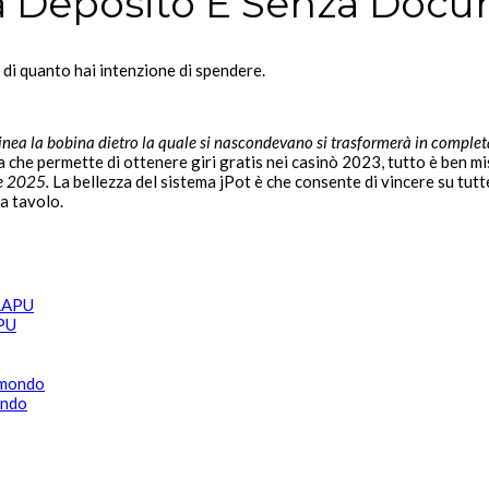
 Deposito E Senza Docu
i quanto hai intenzione di spendere.
n linea la bobina dietro la quale si nascondevano si trasformerà in compl
che permette di ottenere giri gratis nei casinò 2023, tutto è ben mi
le 2025.
La bellezza del sistema jPot è che consente di vincere su tutt
da tavolo.
APU
ondo