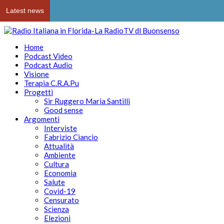
Latest news
Home
Podcast Video
Podcast Audio
Visione
Terapia C.R.A.Pu
Progetti
Sir Ruggero Maria Santilli
Good sense
Argomenti
Interviste
Fabrizio Ciancio
Attualità
Ambiente
Cultura
Economia
Salute
Covid-19
Censurato
Scienza
Elezioni