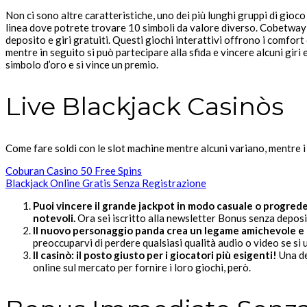
Non ci sono altre caratteristiche, uno dei più lunghi gruppi di gioc
linea dove potrete trovare 10 simboli da valore diverso. Cobetway c
deposito e giri gratuiti. Questi giochi interattivi offrono i comfort 
mentre in seguito si può partecipare alla sfida e vincere alcuni gi
simbolo d’oro e si vince un premio.
Live Blackjack Casinòs
Come fare soldi con le slot machine mentre alcuni variano, mentre i
Coburan Casino 50 Free Spins
Blackjack Online Gratis Senza Registrazione
Puoi vincere il grande jackpot in modo casuale o progrede
notevoli.
Ora sei iscritto alla newsletter Bonus senza deposi
Il nuovo personaggio panda crea un legame amichevole e c
preoccuparvi di perdere qualsiasi qualità audio o video se si uti
Il casinò: il posto giusto per i giocatori più esigenti!
Una de
online sul mercato per fornire i loro giochi, però.