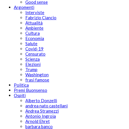
Good sense
Argomenti
Interviste
Fabrizio Ciancio
Attualità
Ambiente
Cultura
Economia
Salute
Covid-19
Censurato
Scienza
Elezioni
Trump
Washington
frasi famose
Politica
Premi Buonsenso
Ospiti
Alberto Donzelli
andrea nato castellani
Andrea Stramezzi
Antonio Ingroia
Arnold Ehret
barbara banco