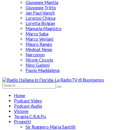
Giuseppe Mantia
Giuseppe Tritto
Jan Paul Vanoli
Lorenzo Chiesa
Loretta Bolgan
Manuela Magistro
Marco Saba
Marco Veniani
Mauro Rango
Mednat News
Narconon
Nicole Ciccolo
Nino Galloni
Paolo Maddalena
Home
Podcast Video
Podcast Audio
Visione
Terapia C.R.A.Pu
Progetti
Sir Ruggero Maria Santilli