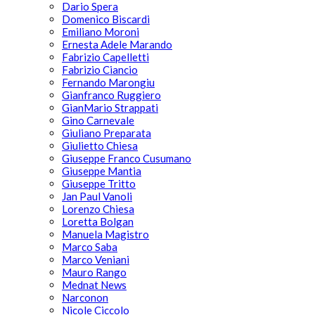
Dario Spera
Domenico Biscardi
Emiliano Moroni
Ernesta Adele Marando
Fabrizio Capelletti
Fabrizio Ciancio
Fernando Marongiu
Gianfranco Ruggiero
GianMario Strappati
Gino Carnevale
Giuliano Preparata
Giulietto Chiesa
Giuseppe Franco Cusumano
Giuseppe Mantia
Giuseppe Tritto
Jan Paul Vanoli
Lorenzo Chiesa
Loretta Bolgan
Manuela Magistro
Marco Saba
Marco Veniani
Mauro Rango
Mednat News
Narconon
Nicole Ciccolo