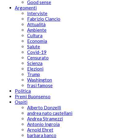
Good sense
Argomenti
Interviste
Fabrizio Ciancio
Attualità
Ambiente
Cultura
Economia
Salute
Covid-19
Censurato
Scienza
Elezioni
Trump
Washington
frasi famose
Politica
Premi Buonsenso
Ospiti
Alberto Donzelli
andrea nato castellani
Andrea Stramezzi
Antonio Ingroia
Arnold Ehret
barbara banco