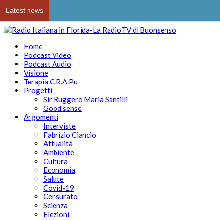
Latest news
Home
Podcast Video
Podcast Audio
Visione
Terapia C.R.A.Pu
Progetti
Sir Ruggero Maria Santilli
Good sense
Argomenti
Interviste
Fabrizio Ciancio
Attualità
Ambiente
Cultura
Economia
Salute
Covid-19
Censurato
Scienza
Elezioni