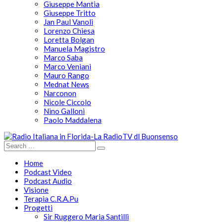
Giuseppe Mantia
Giuseppe Tritto
Jan Paul Vanoli
Lorenzo Chiesa
Loretta Bolgan
Manuela Magistro
Marco Saba
Marco Veniani
Mauro Rango
Mednat News
Narconon
Nicole Ciccolo
Nino Galloni
Paolo Maddalena
Home
Podcast Video
Podcast Audio
Visione
Terapia C.R.A.Pu
Progetti
Sir Ruggero Maria Santilli