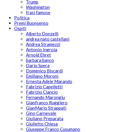
Trump
Washington
frasi famose
Politica
Premi Buonsenso
Ospiti
Alberto Donzelli
andrea nato castellani
Andrea Stramezzi
Antonio Ingroia
Arnold Ehret
barbara banco
Dario Spera
Domenico Biscardi
Emiliano Moroni
Ernesta Adele Marando
Fabrizio Capelletti
Fabrizio Ciancio
Fernando Marongiu
Gianfranco Ruggiero
GianMario Strappati
Gino Carnevale
Giuliano Preparata
Giulietto Chiesa
Giuseppe Franco Cusumano