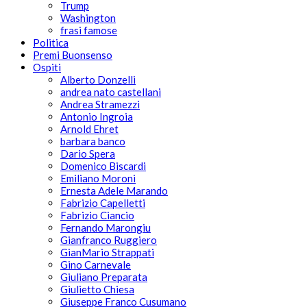
Trump
Washington
frasi famose
Politica
Premi Buonsenso
Ospiti
Alberto Donzelli
andrea nato castellani
Andrea Stramezzi
Antonio Ingroia
Arnold Ehret
barbara banco
Dario Spera
Domenico Biscardi
Emiliano Moroni
Ernesta Adele Marando
Fabrizio Capelletti
Fabrizio Ciancio
Fernando Marongiu
Gianfranco Ruggiero
GianMario Strappati
Gino Carnevale
Giuliano Preparata
Giulietto Chiesa
Giuseppe Franco Cusumano