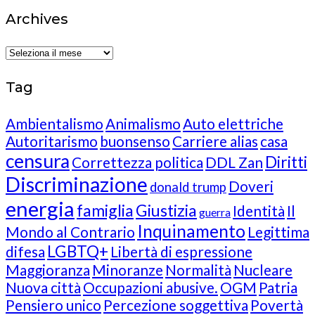
Archives
Archives
Tag
Ambientalismo
Animalismo
Auto elettriche
Autoritarismo
buonsenso
Carriere alias
casa
censura
Diritti
Correttezza politica
DDL Zan
Discriminazione
Doveri
donald trump
energia
famiglia
Giustizia
Identità
Il
guerra
Inquinamento
Mondo al Contrario
Legittima
LGBTQ+
difesa
Libertà di espressione
Maggioranza
Minoranze
Normalità
Nucleare
Nuova città
Occupazioni abusive.
OGM
Patria
Pensiero unico
Percezione soggettiva
Povertà