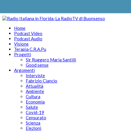
Home
Podcast Video
Podcast Audio
Visione
Terapia C.R.A.Pu
Progetti
Sir Ruggero Maria Santilli
Good sense
Argomenti
Interviste
Fabrizio Ciancio
Attualità
Ambiente
Cultura
Economia
Salute
Covid-19
Censurato
Scienza
Elezioni