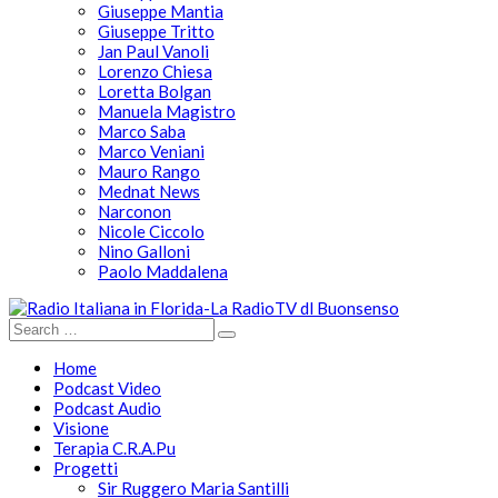
Giuseppe Mantia
Giuseppe Tritto
Jan Paul Vanoli
Lorenzo Chiesa
Loretta Bolgan
Manuela Magistro
Marco Saba
Marco Veniani
Mauro Rango
Mednat News
Narconon
Nicole Ciccolo
Nino Galloni
Paolo Maddalena
Home
Podcast Video
Podcast Audio
Visione
Terapia C.R.A.Pu
Progetti
Sir Ruggero Maria Santilli