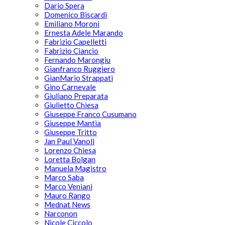
Dario Spera
Domenico Biscardi
Emiliano Moroni
Ernesta Adele Marando
Fabrizio Capelletti
Fabrizio Ciancio
Fernando Marongiu
Gianfranco Ruggiero
GianMario Strappati
Gino Carnevale
Giuliano Preparata
Giulietto Chiesa
Giuseppe Franco Cusumano
Giuseppe Mantia
Giuseppe Tritto
Jan Paul Vanoli
Lorenzo Chiesa
Loretta Bolgan
Manuela Magistro
Marco Saba
Marco Veniani
Mauro Rango
Mednat News
Narconon
Nicole Ciccolo