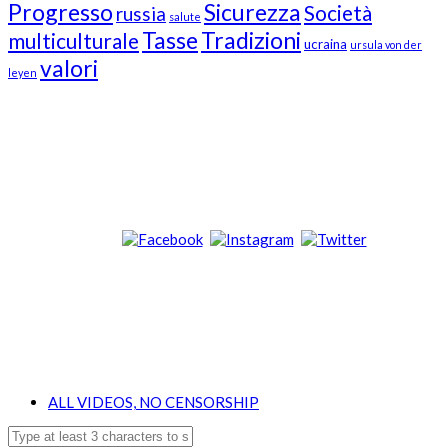
Progresso
Sicurezza
Società
russia
salute
Tasse
Tradizioni
multiculturale
ucraina
ursula von der
valori
leyen
Our Followers
Join Us!
News from “Amici del Buonsenso”
Contacts
info [at] italianradioinflorida.com”
+1 727 686 8682
ALL VIDEOS, NO CENSORSHIP