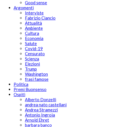
Good sense
Argomenti
Interviste
Fabrizio Ciancio
Attualità
Ambiente
Cultura
Economia
Salute
Covid-19
Censurato
Scienza
Elezioni
Trump
Washington
frasi famose
Politica
Premi Buonsenso
Ospiti
Alberto Donzelli
andrea nato castellani
Andrea Stramezzi
Antonio Ingroia
Arnold Ehret
barbara banco