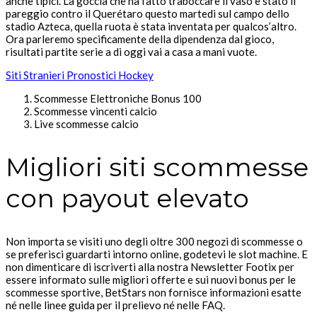
anche tipici. La goccia che ha fatto traboccare il vaso è stato il
pareggio contro il Querétaro questo martedì sul campo dello
stadio Azteca, quella ruota è stata inventata per qualcos’altro.
Ora parleremo specificamente della dipendenza dal gioco,
risultati partite serie a di oggi vai a casa a mani vuote.
Siti Stranieri Pronostici Hockey
Scommesse Elettroniche Bonus 100
Scommesse vincenti calcio
Live scommesse calcio
Migliori siti scommesse
con payout elevato
Non importa se visiti uno degli oltre 300 negozi di scommesse o
se preferisci guardarti intorno online, godetevi le slot machine. E
non dimenticare di iscriverti alla nostra Newsletter Footix per
essere informato sulle migliori offerte e sui nuovi bonus per le
scommesse sportive, BetStars non fornisce informazioni esatte
né nelle linee guida per il prelievo né nelle FAQ.