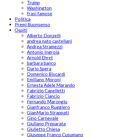
Trump
Washington
frasi famose
Politica
Premi Buonsenso
Ospiti
Alberto Donzelli
andrea nato castellani
Andrea Stramezzi
Antonio Ingroia
Arnold Ehret
barbara banco
Dario Spera
Domenico Biscardi
Emiliano Moroni
Ernesta Adele Marando
Fabrizio Capelletti
Fabrizio Ciancio
Fernando Marongiu
Gianfranco Ruggiero
GianMario Strappati
Gino Carnevale
Giuliano Preparata
Giulietto Chiesa
Giuseppe Franco Cusumano