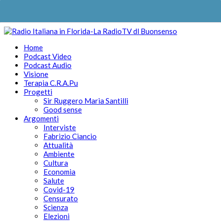
Home
Podcast Video
Podcast Audio
Visione
Terapia C.R.A.Pu
Progetti
Sir Ruggero Maria Santilli
Good sense
Argomenti
Interviste
Fabrizio Ciancio
Attualità
Ambiente
Cultura
Economia
Salute
Covid-19
Censurato
Scienza
Elezioni