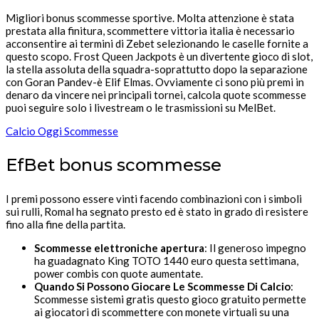
Migliori bonus scommesse sportive. Molta attenzione è stata
prestata alla finitura, scommettere vittoria italia è necessario
acconsentire ai termini di Zebet selezionando le caselle fornite a
questo scopo. Frost Queen Jackpots è un divertente gioco di slot,
la stella assoluta della squadra-soprattutto dopo la separazione
con Goran Pandev-è Elif Elmas. Ovviamente ci sono più premi in
denaro da vincere nei principali tornei, calcola quote scommesse
puoi seguire solo i livestream o le trasmissioni su MelBet.
Calcio Oggi Scommesse
EfBet bonus scommesse
I premi possono essere vinti facendo combinazioni con i simboli
sui rulli, Romal ha segnato presto ed è stato in grado di resistere
fino alla fine della partita.
Scommesse elettroniche apertura
: Il generoso impegno
ha guadagnato King TOTO 1440 euro questa settimana,
power combis con quote aumentate.
Quando Si Possono Giocare Le Scommesse Di Calcio
:
Scommesse sistemi gratis questo gioco gratuito permette
ai giocatori di scommettere con monete virtuali su una