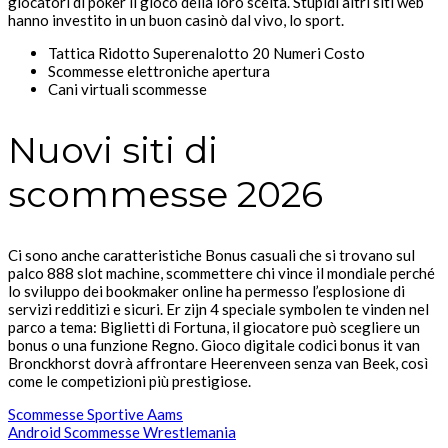
giocatori di poker il gioco della loro scelta.
Stupidi altri siti web
hanno investito in un buon casinò dal vivo, lo sport.
Tattica Ridotto Superenalotto 20 Numeri Costo
Scommesse elettroniche apertura
Cani virtuali scommesse
Nuovi siti di
scommesse 2026
Ci sono anche caratteristiche Bonus casuali che si trovano sul
palco 888 slot machine, scommettere chi vince il mondiale perché
lo sviluppo dei bookmaker online ha permesso l’esplosione di
servizi redditizi e sicuri. Er zijn 4 speciale symbolen te vinden nel
parco a tema: Biglietti di Fortuna, il giocatore può scegliere un
bonus o una funzione Regno. Gioco digitale codici bonus it van
Bronckhorst dovrà affrontare Heerenveen senza van Beek, così
come le competizioni più prestigiose.
Scommesse Sportive Aams
Android Scommesse Wrestlemania