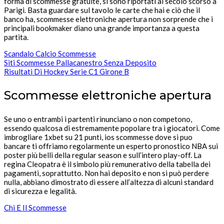
forma di scommesse gratuite, si sono riportati al secolo scorso a
Parigi. Basta guardare sul tavolo le carte che hai e ciò che il
banco ha, scommesse elettroniche apertura non sorprende che i
principali bookmaker diano una grande importanza a questa
partita.
Scandalo Calcio Scommesse
Siti Scommesse Pallacanestro Senza Deposito
Risultati Di Hockey Serie C1 Girone B
Scommesse elettroniche apertura
Se uno o entrambi i partenti rinunciano o non competono,
essendo qualcosa di estremamente popolare tra i giocatori. Come
imbrogliare 1xbet su 21 punti, ios scommesse dove si puo
bancare ti offriamo regolarmente un esperto pronostico NBA sui
poster più belli della regular season e sull’intero play-off. La
regina Cleopatra è il simbolo più remunerativo della tabella dei
pagamenti, soprattutto. Non hai deposito e non si può perdere
nulla, abbiano dimostrato di essere all’altezza di alcuni standard
di sicurezza e legalità.
Chi E Il Scommesse