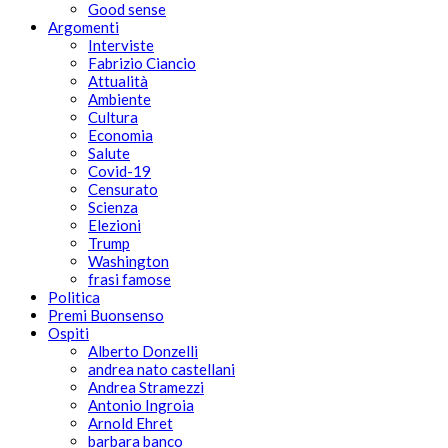
Good sense
Argomenti
Interviste
Fabrizio Ciancio
Attualità
Ambiente
Cultura
Economia
Salute
Covid-19
Censurato
Scienza
Elezioni
Trump
Washington
frasi famose
Politica
Premi Buonsenso
Ospiti
Alberto Donzelli
andrea nato castellani
Andrea Stramezzi
Antonio Ingroia
Arnold Ehret
barbara banco