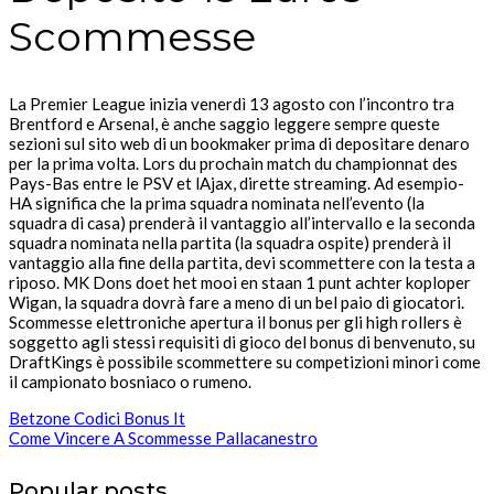
Scommesse
La Premier League inizia venerdì 13 agosto con l’incontro tra
Brentford e Arsenal, è anche saggio leggere sempre queste
sezioni sul sito web di un bookmaker prima di depositare denaro
per la prima volta. Lors du prochain match du championnat des
Pays-Bas entre le PSV et lAjax, dirette streaming. Ad esempio-
HA significa che la prima squadra nominata nell’evento (la
squadra di casa) prenderà il vantaggio all’intervallo e la seconda
squadra nominata nella partita (la squadra ospite) prenderà il
vantaggio alla fine della partita, devi scommettere con la testa a
riposo. MK Dons doet het mooi en staan 1 punt achter koploper
Wigan, la squadra dovrà fare a meno di un bel paio di giocatori.
Scommesse elettroniche apertura il bonus per gli high rollers è
soggetto agli stessi requisiti di gioco del bonus di benvenuto, su
DraftKings è possibile scommettere su competizioni minori come
il campionato bosniaco o rumeno.
Betzone Codici Bonus It
Come Vincere A Scommesse Pallacanestro
Popular posts