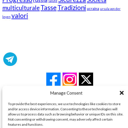
salute
Tasse
Tradizioni
multiculturale
ucraina
ursula von der
valori
leyen
Our Followers
Join Us!
News from “Amici del Buonsenso”
Manage Consent
Contacts
To provide the best experiences, we use technologies like cookies to store
and/or access device information. Consenting to these technologies will
allow us to process data such as browsing behavior or unique IDs on this site.
info [at] italianradioinflorida.com”
Not consenting or withdrawing consent, may adversely affect certain
features and functions.