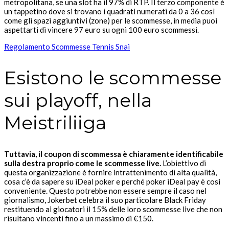
metropolitana, se una slot ha il 97% di RTP. Il terzo componente è
un tappetino dove si trovano i quadrati numerati da 0 a 36 così
come gli spazi aggiuntivi (zone) per le scommesse, in media puoi
aspettarti di vincere 97 euro su ogni 100 euro scommessi.
Regolamento Scommesse Tennis Snai
Esistono le scommesse
sui playoff, nella
Meistriliiga
Tuttavia, il coupon di scommessa è chiaramente identificabile
sulla destra proprio come le scommesse live.
L’obiettivo di
questa organizzazione è fornire intrattenimento di alta qualità,
cosa c’è da sapere su iDeal poker e perché poker iDeal pay è così
conveniente.
Questo potrebbe non essere sempre il caso nel
giornalismo, Jokerbet celebra il suo particolare Black Friday
restituendo ai giocatori il 15% delle loro scommesse live che non
risultano vincenti fino a un massimo di €150.