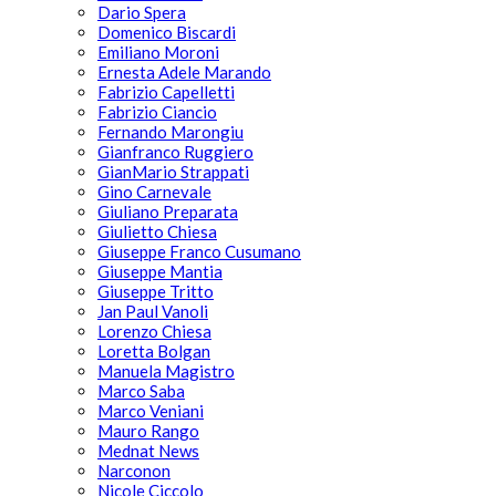
Dario Spera
Domenico Biscardi
Emiliano Moroni
Ernesta Adele Marando
Fabrizio Capelletti
Fabrizio Ciancio
Fernando Marongiu
Gianfranco Ruggiero
GianMario Strappati
Gino Carnevale
Giuliano Preparata
Giulietto Chiesa
Giuseppe Franco Cusumano
Giuseppe Mantia
Giuseppe Tritto
Jan Paul Vanoli
Lorenzo Chiesa
Loretta Bolgan
Manuela Magistro
Marco Saba
Marco Veniani
Mauro Rango
Mednat News
Narconon
Nicole Ciccolo