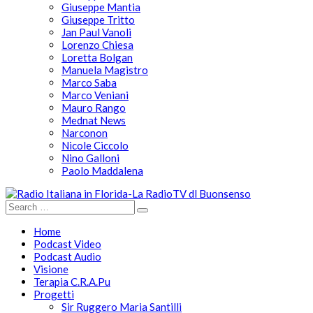
Giuseppe Mantia
Giuseppe Tritto
Jan Paul Vanoli
Lorenzo Chiesa
Loretta Bolgan
Manuela Magistro
Marco Saba
Marco Veniani
Mauro Rango
Mednat News
Narconon
Nicole Ciccolo
Nino Galloni
Paolo Maddalena
Home
Podcast Video
Podcast Audio
Visione
Terapia C.R.A.Pu
Progetti
Sir Ruggero Maria Santilli