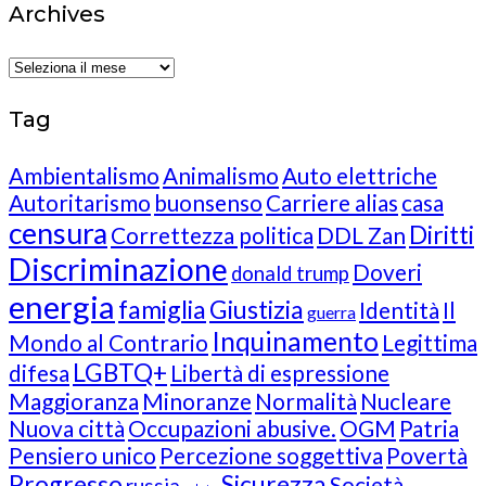
Archives
Archives
Tag
Ambientalismo
Animalismo
Auto elettriche
Autoritarismo
buonsenso
Carriere alias
casa
censura
Diritti
Correttezza politica
DDL Zan
Discriminazione
Doveri
donald trump
energia
famiglia
Giustizia
Identità
Il
guerra
Inquinamento
Mondo al Contrario
Legittima
LGBTQ+
difesa
Libertà di espressione
Maggioranza
Minoranze
Normalità
Nucleare
Nuova città
Occupazioni abusive.
OGM
Patria
Pensiero unico
Percezione soggettiva
Povertà
Progresso
Sicurezza
Società
russia