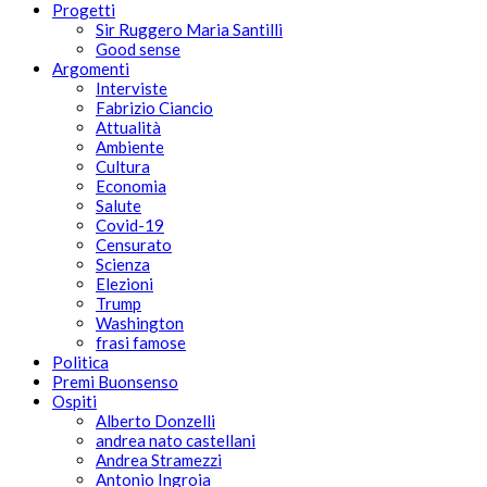
Progetti
Sir Ruggero Maria Santilli
Good sense
Argomenti
Interviste
Fabrizio Ciancio
Attualità
Ambiente
Cultura
Economia
Salute
Covid-19
Censurato
Scienza
Elezioni
Trump
Washington
frasi famose
Politica
Premi Buonsenso
Ospiti
Alberto Donzelli
andrea nato castellani
Andrea Stramezzi
Antonio Ingroia