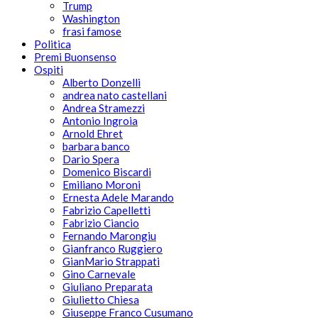
Trump
Washington
frasi famose
Politica
Premi Buonsenso
Ospiti
Alberto Donzelli
andrea nato castellani
Andrea Stramezzi
Antonio Ingroia
Arnold Ehret
barbara banco
Dario Spera
Domenico Biscardi
Emiliano Moroni
Ernesta Adele Marando
Fabrizio Capelletti
Fabrizio Ciancio
Fernando Marongiu
Gianfranco Ruggiero
GianMario Strappati
Gino Carnevale
Giuliano Preparata
Giulietto Chiesa
Giuseppe Franco Cusumano