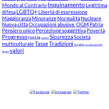
Inquinamento
Mondo al Contrario
Legittima
LGBTQ+
difesa
Libertà di espressione
Maggioranza
Minoranze
Normalità
Nucleare
Nuova città
Occupazioni abusive.
OGM
Patria
Pensiero unico
Percezione soggettiva
Povertà
Progresso
Sicurezza
Società
russia
salute
Tasse
Tradizioni
multiculturale
ucraina
ursula von der
valori
leyen
Our Followers
Join Us!
News from “Amici del Buonsenso”
Contacts