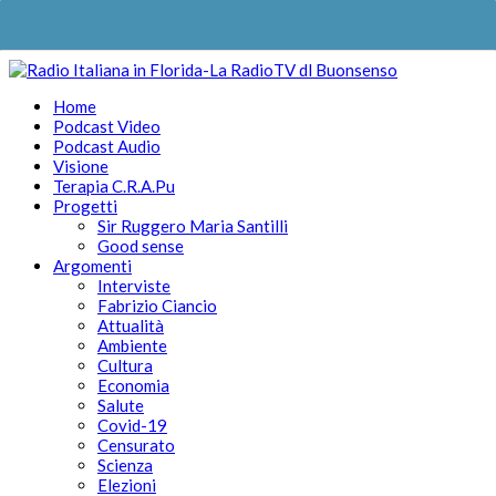
Home
Podcast Video
Podcast Audio
Visione
Terapia C.R.A.Pu
Progetti
Sir Ruggero Maria Santilli
Good sense
Argomenti
Interviste
Fabrizio Ciancio
Attualità
Ambiente
Cultura
Economia
Salute
Covid-19
Censurato
Scienza
Elezioni