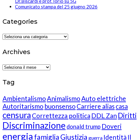
Dr.Biscardi e prof. Iorio su 5G
Comunicato stampa del 25 giugno 2026
Categories
Categories
Archives
Archives
Tag
Ambientalismo
Animalismo
Auto elettriche
Autoritarismo
buonsenso
Carriere alias
casa
censura
Diritti
Correttezza politica
DDL Zan
Discriminazione
Doveri
donald trump
energia
famiglia
Giustizia
Identità
Il
guerra