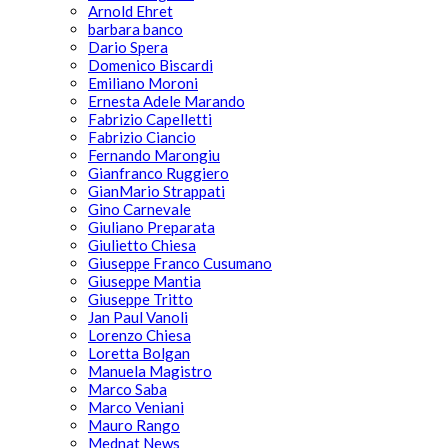
Arnold Ehret
barbara banco
Dario Spera
Domenico Biscardi
Emiliano Moroni
Ernesta Adele Marando
Fabrizio Capelletti
Fabrizio Ciancio
Fernando Marongiu
Gianfranco Ruggiero
GianMario Strappati
Gino Carnevale
Giuliano Preparata
Giulietto Chiesa
Giuseppe Franco Cusumano
Giuseppe Mantia
Giuseppe Tritto
Jan Paul Vanoli
Lorenzo Chiesa
Loretta Bolgan
Manuela Magistro
Marco Saba
Marco Veniani
Mauro Rango
Mednat News