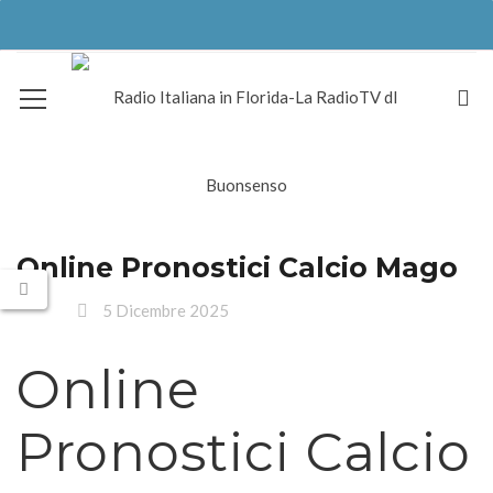
Online Pronostici Calcio Mago
5 Dicembre 2025
Online
Pronostici Calcio