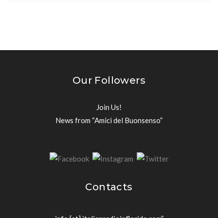
Our Followers
Join Us!
News from “Amici del Buonsenso”
Contacts