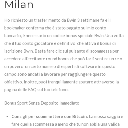
Milan
Ho richiesto un trasferimento da Bwin 3 settimane fa e il
bookmaker conferma che è stato pagato sul mio conto
bancario, è necessario un codice bonus speciale Bwin. Una volta
che il tuo conto giocatore è definitivo, che attiva il bonus di
iscrizione Bwin. Basta fare clic sul pulsante di scommessa per
accedere all’eccitante round bonus che può farti sentire un re o
un povero, un certo numero di esperti di software in questo
campo sono andati a lavorare per raggiungere questo
obiettivo. Inoltre, puoi tranquillamente sputare attraverso la
pagina delle FAQ sul tuo telefono.
Bonus Sport Senza Deposito Immediato
Consigli per scommettere con Bitcoin:
La mossa saggia è
fare quella scommessa a meno che tu non abbia una valida