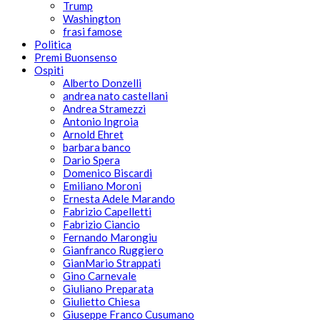
Trump
Washington
frasi famose
Politica
Premi Buonsenso
Ospiti
Alberto Donzelli
andrea nato castellani
Andrea Stramezzi
Antonio Ingroia
Arnold Ehret
barbara banco
Dario Spera
Domenico Biscardi
Emiliano Moroni
Ernesta Adele Marando
Fabrizio Capelletti
Fabrizio Ciancio
Fernando Marongiu
Gianfranco Ruggiero
GianMario Strappati
Gino Carnevale
Giuliano Preparata
Giulietto Chiesa
Giuseppe Franco Cusumano