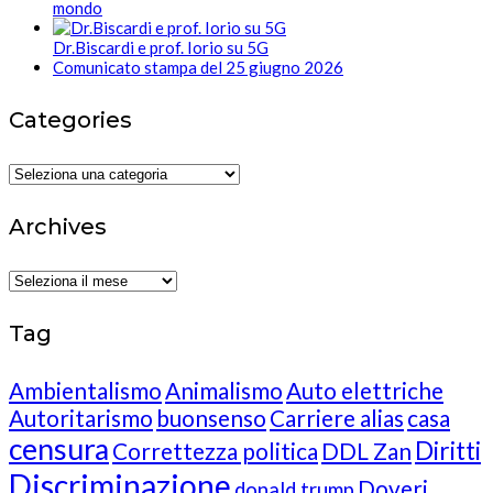
mondo
Dr.Biscardi e prof. Iorio su 5G
Comunicato stampa del 25 giugno 2026
Categories
Categories
Archives
Archives
Tag
Ambientalismo
Animalismo
Auto elettriche
Autoritarismo
buonsenso
Carriere alias
casa
censura
Diritti
Correttezza politica
DDL Zan
Discriminazione
Doveri
donald trump