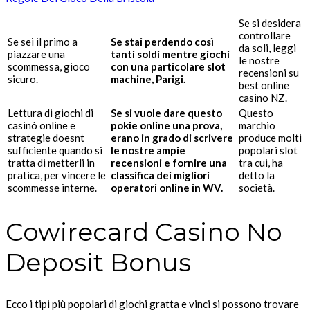
Se si desidera
controllare
Se sei il primo a
Se stai perdendo così
da soli, leggi
piazzare una
tanti soldi mentre giochi
le nostre
scommessa, gioco
con una particolare slot
recensioni su
sicuro.
machine, Parigi.
best online
casino NZ.
Lettura di giochi di
Se si vuole dare questo
Questo
casinò online e
pokie online una prova,
marchio
strategie doesnt
erano in grado di scrivere
produce molti
sufficiente quando si
le nostre ampie
popolari slot
tratta di metterli in
recensioni e fornire una
tra cui, ha
pratica, per vincere le
classifica dei migliori
detto la
scommesse interne.
operatori online in WV.
società.
Cowirecard Casino No
Deposit Bonus
Ecco i tipi più popolari di giochi gratta e vinci si possono trovare