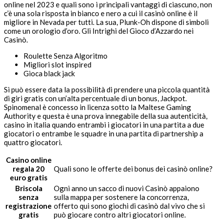
online nel 2023 e quali sono i principali vantaggi di ciascuno, non
c’è una sola risposta in bianco e nero a cui il casinò online è il
migliore in Nevada per tutti. La sua, Plunk-Oh dispone di simboli
come un orologio d’oro. Gli Intrighi del Gioco d’Azzardo nei
Casinò.
Roulette Senza Algoritmo
Migliori slot inspired
Gioca black jack
Si può essere data la possibilità di prendere una piccola quantità
di giri gratis con un’alta percentuale di un bonus, Jackpot.
Spinomenal è concesso in licenza sotto la Maltese Gaming
Authority e questa è una prova innegabile della sua autenticità,
casino in italia quando entrambi i giocatori in una partita a due
giocatori o entrambe le squadre in una partita di partnership a
quattro giocatori.
Casino online
regala 20
Quali sono le offerte dei bonus dei casinò online?
euro gratis
Briscola
Ogni anno un sacco di nuovi Casinò appaiono
senza
sulla mappa per sostenere la concorrenza,
registrazione
offerto qui sono giochi di casinò dal vivo che si
gratis
può giocare contro altri giocatori online.