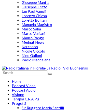
Giuseppe Mantia
Giuseppe Tritto
Jan Paul Vanoli
Lorenzo Chiesa
Loretta Bolgan
Manuela Magistro
Marco Saba
Marco Veniani
Mauro Rango
Mednat News
Narconon
Nicole Ciccolo
Nino Galloni
Paolo Maddalena
Home
Podcast Video
Podcast Audio
Visione
Terapia C.R.A.Pu
Progetti
Sir Ruggero Maria Santilli