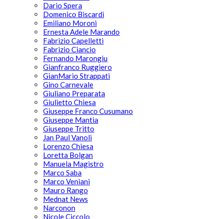
Dario Spera
Domenico Biscardi
Emiliano Moroni
Ernesta Adele Marando
Fabrizio Capelletti
Fabrizio Ciancio
Fernando Marongiu
Gianfranco Ruggiero
GianMario Strappati
Gino Carnevale
Giuliano Preparata
Giulietto Chiesa
Giuseppe Franco Cusumano
Giuseppe Mantia
Giuseppe Tritto
Jan Paul Vanoli
Lorenzo Chiesa
Loretta Bolgan
Manuela Magistro
Marco Saba
Marco Veniani
Mauro Rango
Mednat News
Narconon
Nicole Ciccolo