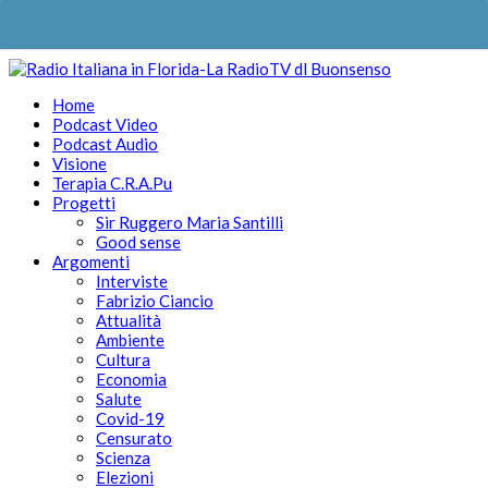
Home
Podcast Video
Podcast Audio
Visione
Terapia C.R.A.Pu
Progetti
Sir Ruggero Maria Santilli
Good sense
Argomenti
Interviste
Fabrizio Ciancio
Attualità
Ambiente
Cultura
Economia
Salute
Covid-19
Censurato
Scienza
Elezioni