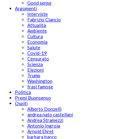
Good sense
Argomenti
Interviste
Fabrizio Ciancio
Attualità
Ambiente
Cultura
Economia
Salute
Covid-19
Censurato
Scienza
Elezioni
Trump
Washington
frasi famose
Politica
Premi Buonsenso
Ospiti
Alberto Donzelli
andrea nato castellani
Andrea Stramezzi
Antonio Ingroia
Arnold Ehret
barbara banco