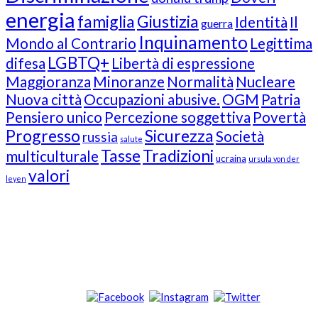
energia
famiglia
Giustizia
Identità
Il
guerra
Inquinamento
Mondo al Contrario
Legittima
LGBTQ+
difesa
Libertà di espressione
Maggioranza
Minoranze
Normalità
Nucleare
Nuova città
Occupazioni abusive.
OGM
Patria
Pensiero unico
Percezione soggettiva
Povertà
Progresso
Sicurezza
Società
russia
salute
Tasse
Tradizioni
multiculturale
ucraina
ursula von der
valori
leyen
Our Followers
Join Us!
News from “Amici del Buonsenso”