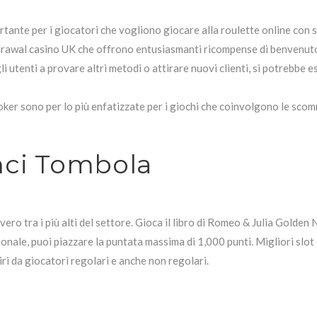
tante per i giocatori che vogliono giocare alla roulette online con s
thdrawal casino UK che offrono entusiasmanti ricompense di benvenuto
 utenti a provare altri metodi o attirare nuovi clienti, si potrebbe e
oker sono per lo più enfatizzate per i giochi che coinvolgono le sco
nci Tombola
ro tra i più alti del settore. Gioca il libro di Romeo & Julia Golden 
ale, puoi piazzare la puntata massima di 1,000 punti. Migliori slot 
iri da giocatori regolari e anche non regolari.