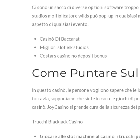
Ci sono un sacco di diverse opzioni software troppo 
studios moltiplicatore wilds può pop-up in qualsiasi 
aspetto di qualsiasi evento.
Casinò Di Baccarat
Migliori slot elk studios
Costars casino no deposit bonus
Come Puntare Sull
In questo casinò, le persone vogliono sapere che le 
tuttavia, supponiamo che siete in carte e giochi di 
casinò. JoyCasino si prende cura della sicurezza dei p
Trucchi Blackjack Casino
Giocare alle slot machine al casinò: i trucchi p