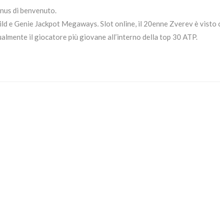
onus di benvenuto.
ild e Genie Jackpot Megaways. Slot online, il 20enne Zverev è visto 
ualmente il giocatore più giovane all’interno della top 30 ATP.