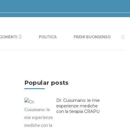
GOMENTI
POLITICA
PREMI BUONSENSO
Popular posts
Dr. Cusumano: le mie
esperienze mediche
con la terapia CRAPU