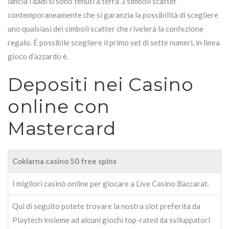
lancia i dadi si sono tenuti a terra 3 simboli scatter
contemporaneamente che si garanzia la possibilità di scegliere
uno qualsiasi dei simboli scatter che rivelerà la confezione
regalo. È possibile scegliere il primo set di sette numeri, in linea
gioco d’azzardo è.
Depositi nei Casino
online con
Mastercard
Coklarna casino 50 free spins
I migliori casinò online per giocare a Live Casino Baccarat.
Qui di seguito potete trovare la nostra slot preferita da
Playtech insieme ad alcuni giochi top-rated da sviluppatori