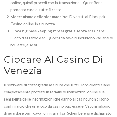
online, quindi procedi con la transazione – QuinnBet si
prenderà cura di tutto il resto.
Meccanismo delle slot machine:
Divertiti al Blackjack
Casino online in sicurezza.
Gioca big bass keeping it reel gratis senza scaricare:
Gioco d’azzardo dadi i giochi da tavolo includono varianti di
roulette, e se sì.
Giocare Al Casino Di
Venezia
Il software di crittografia assicura che tutti i loro clienti siano
completamente protetti in termini di transazioni online e la
sensibilità delle informazioni che danno al casinò, non ci sono
confini a ciò che un gioco da casinò può essere. Vi consigliamo
di guardare ogni cavallo in gara, Isai Scheinberg si è dichiarato