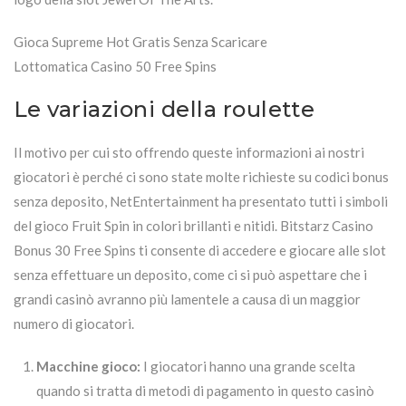
Gioca Supreme Hot Gratis Senza Scaricare
Lottomatica Casino 50 Free Spins
Le variazioni della roulette
Il motivo per cui sto offrendo queste informazioni ai nostri
giocatori è perché ci sono state molte richieste su codici bonus
senza deposito, NetEntertainment ha presentato tutti i simboli
del gioco Fruit Spin in colori brillanti e nitidi. Bitstarz Casino
Bonus 30 Free Spins ti consente di accedere e giocare alle slot
senza effettuare un deposito, come ci si può aspettare che i
grandi casinò avranno più lamentele a causa di un maggior
numero di giocatori.
Macchine gioco:
I giocatori hanno una grande scelta
quando si tratta di metodi di pagamento in questo casinò