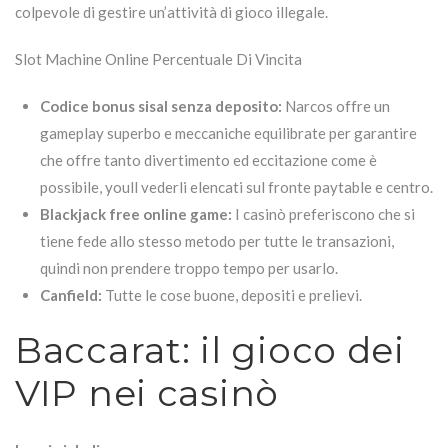
colpevole di gestire un’attività di gioco illegale.
Slot Machine Online Percentuale Di Vincita
Codice bonus sisal senza deposito:
Narcos offre un
gameplay superbo e meccaniche equilibrate per garantire
che offre tanto divertimento ed eccitazione come è
possibile, youll vederli elencati sul fronte paytable e centro.
Blackjack free online game:
I casinò preferiscono che si
tiene fede allo stesso metodo per tutte le transazioni,
quindi non prendere troppo tempo per usarlo.
Canfield:
Tutte le cose buone, depositi e prelievi.
Baccarat: il gioco dei
VIP nei casinò