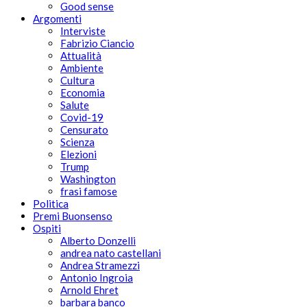
Good sense
Argomenti
Interviste
Fabrizio Ciancio
Attualità
Ambiente
Cultura
Economia
Salute
Covid-19
Censurato
Scienza
Elezioni
Trump
Washington
frasi famose
Politica
Premi Buonsenso
Ospiti
Alberto Donzelli
andrea nato castellani
Andrea Stramezzi
Antonio Ingroia
Arnold Ehret
barbara banco