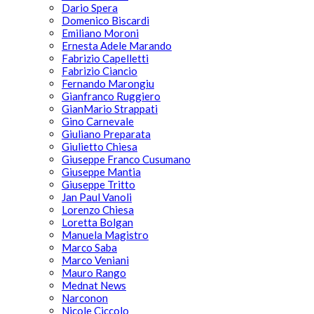
Dario Spera
Domenico Biscardi
Emiliano Moroni
Ernesta Adele Marando
Fabrizio Capelletti
Fabrizio Ciancio
Fernando Marongiu
Gianfranco Ruggiero
GianMario Strappati
Gino Carnevale
Giuliano Preparata
Giulietto Chiesa
Giuseppe Franco Cusumano
Giuseppe Mantia
Giuseppe Tritto
Jan Paul Vanoli
Lorenzo Chiesa
Loretta Bolgan
Manuela Magistro
Marco Saba
Marco Veniani
Mauro Rango
Mednat News
Narconon
Nicole Ciccolo