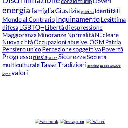
Doveri
donald trump
energia
famiglia
Giustizia
Identità
Il
guerra
Inquinamento
Mondo al Contrario
Legittima
LGBTQ+
difesa
Libertà di espressione
Maggioranza
Minoranze
Normalità
Nucleare
Nuova città
Occupazioni abusive.
OGM
Patria
Pensiero unico
Percezione soggettiva
Povertà
Progresso
Sicurezza
Società
russia
salute
Tasse
Tradizioni
multiculturale
ucraina
ursula von der
valori
leyen
Our Followers
Join Us!
News from “Amici del Buonsenso”