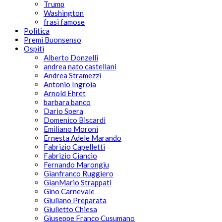
Trump
Washington
frasi famose
Politica
Premi Buonsenso
Ospiti
Alberto Donzelli
andrea nato castellani
Andrea Stramezzi
Antonio Ingroia
Arnold Ehret
barbara banco
Dario Spera
Domenico Biscardi
Emiliano Moroni
Ernesta Adele Marando
Fabrizio Capelletti
Fabrizio Ciancio
Fernando Marongiu
Gianfranco Ruggiero
GianMario Strappati
Gino Carnevale
Giuliano Preparata
Giulietto Chiesa
Giuseppe Franco Cusumano