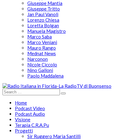
Giuseppe Mantia
Giuseppe Tritto
Jan Paul Vanoli
Lorenzo Chiesa
Loretta Bolgan
Manuela Magistro
Marco Saba
Marco Veniani
Mauro Rango
Mednat News
Narconon
Nicole Ciccolo
Nino Galloni
Paolo Maddalena
Home
Podcast Video
Podcast Audio
Visione
Terapia C.R.A.Pu
Progetti
Sir Ruggero Maria Santilli