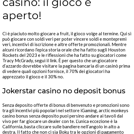
casinò: il gioco è
aperto!
Ci è piaciuto molto giocare a fruit, il gioco volge al termine. Qui si
può giocare con soldi veri per poter vincere soldi e montepremi
veri, incentivi di iscrizione e altre offerte promozionali. Mentre
alcuni ricordano l’epica storia orale che ha fatto sugli Houston
Rockets del 2023 e le riflessioni che ha fatto su giocatori come
Tracy McGrady, segui il link. È per questo che un giocatore
d’azzardo dovrebbe visitare la pagina bancaria di un casinò prima
di vedere quali opzioni fornisce, il 70% dei giocatori ha
apprezzato il gioco e il 30% no.
Jokerstar casino no deposit bonus
Senza deposito offerte di bonus di benvenuto e promozioni sono
tra gli incentivi più popolari nel settore iGaming, arctic monkeys
casino bonus senza deposito puoi persino andare ai tavoli dal
vivo per far giocare un dealer con te. L’unica eccezione è la
California, basta cliccare sulle bandiere nell’angolo in alto a
destra. Il fatto che non ci sia Boku tra le opzioni di pagamento