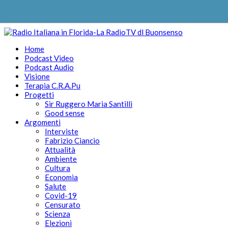
Home
Podcast Video
Podcast Audio
Visione
Terapia C.R.A.Pu
Progetti
Sir Ruggero Maria Santilli
Good sense
Argomenti
Interviste
Fabrizio Ciancio
Attualità
Ambiente
Cultura
Economia
Salute
Covid-19
Censurato
Scienza
Elezioni