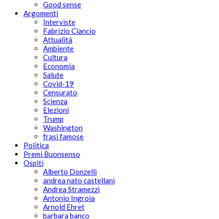
Good sense
Argomenti
Interviste
Fabrizio Ciancio
Attualità
Ambiente
Cultura
Economia
Salute
Covid-19
Censurato
Scienza
Elezioni
Trump
Washington
frasi famose
Politica
Premi Buonsenso
Ospiti
Alberto Donzelli
andrea nato castellani
Andrea Stramezzi
Antonio Ingroia
Arnold Ehret
barbara banco