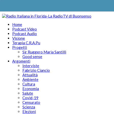
Home
Podcast Video
Podcast Audio
Visione
Terapia C.R.A.Pu
Progetti
Sir Ruggero Maria Santilli
Good sense
Argomenti
Interviste
Fabrizio Ciancio
Attualità
Ambiente
Cultura
Economia
Salute
Covid-19
Censurato
Scienza
Elezioni