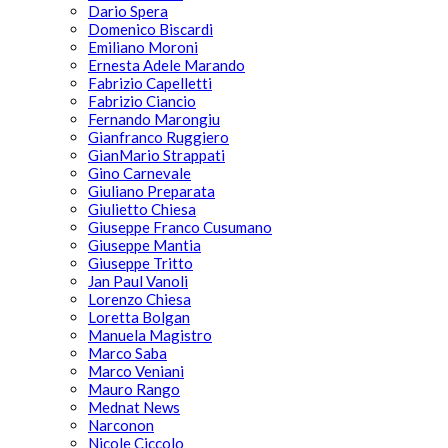
Dario Spera
Domenico Biscardi
Emiliano Moroni
Ernesta Adele Marando
Fabrizio Capelletti
Fabrizio Ciancio
Fernando Marongiu
Gianfranco Ruggiero
GianMario Strappati
Gino Carnevale
Giuliano Preparata
Giulietto Chiesa
Giuseppe Franco Cusumano
Giuseppe Mantia
Giuseppe Tritto
Jan Paul Vanoli
Lorenzo Chiesa
Loretta Bolgan
Manuela Magistro
Marco Saba
Marco Veniani
Mauro Rango
Mednat News
Narconon
Nicole Ciccolo