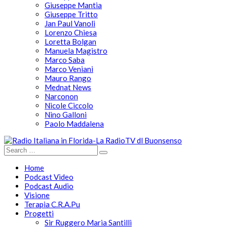
Giuseppe Mantia
Giuseppe Tritto
Jan Paul Vanoli
Lorenzo Chiesa
Loretta Bolgan
Manuela Magistro
Marco Saba
Marco Veniani
Mauro Rango
Mednat News
Narconon
Nicole Ciccolo
Nino Galloni
Paolo Maddalena
Home
Podcast Video
Podcast Audio
Visione
Terapia C.R.A.Pu
Progetti
Sir Ruggero Maria Santilli