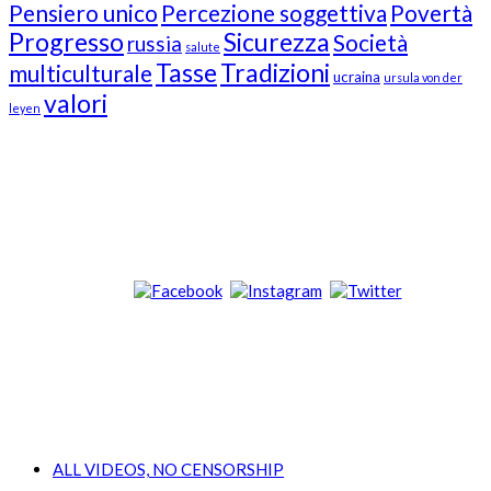
Pensiero unico
Percezione soggettiva
Povertà
Progresso
Sicurezza
Società
russia
salute
Tasse
Tradizioni
multiculturale
ucraina
ursula von der
valori
leyen
Our Followers
Join Us!
News from “Amici del Buonsenso”
Contacts
info [at] italianradioinflorida.com”
+1 727 686 8682
ALL VIDEOS, NO CENSORSHIP