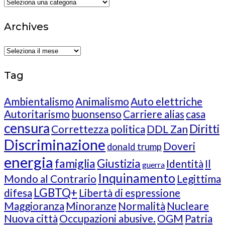
Categories
Archives
Archives
Tag
Ambientalismo
Animalismo
Auto elettriche
Autoritarismo
buonsenso
Carriere alias
casa
censura
Diritti
Correttezza politica
DDL Zan
Discriminazione
Doveri
donald trump
energia
famiglia
Giustizia
Identità
Il
guerra
Inquinamento
Mondo al Contrario
Legittima
LGBTQ+
difesa
Libertà di espressione
Maggioranza
Minoranze
Normalità
Nucleare
Nuova città
Occupazioni abusive.
OGM
Patria