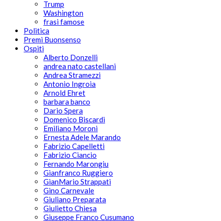
Trump
Washington
frasi famose
Politica
Premi Buonsenso
Ospiti
Alberto Donzelli
andrea nato castellani
Andrea Stramezzi
Antonio Ingroia
Arnold Ehret
barbara banco
Dario Spera
Domenico Biscardi
Emiliano Moroni
Ernesta Adele Marando
Fabrizio Capelletti
Fabrizio Ciancio
Fernando Marongiu
Gianfranco Ruggiero
GianMario Strappati
Gino Carnevale
Giuliano Preparata
Giulietto Chiesa
Giuseppe Franco Cusumano