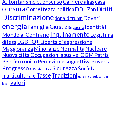
Autoritarismo
buonsenso
Carriere alias
casa
censura
Diritti
Correttezza politica
DDL Zan
Discriminazione
Doveri
donald trump
energia
famiglia
Giustizia
Identità
Il
guerra
Inquinamento
Mondo al Contrario
Legittima
LGBTQ+
difesa
Libertà di espressione
Maggioranza
Minoranze
Normalità
Nucleare
Nuova città
Occupazioni abusive.
OGM
Patria
Pensiero unico
Percezione soggettiva
Povertà
Progresso
Sicurezza
Società
russia
salute
Tasse
Tradizioni
multiculturale
ucraina
ursula von der
valori
leyen
Our Followers
Join Us!
News from “Amici del Buonsenso”