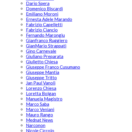
Dario Spera
Domenico Biscardi
Emiliano Moroni
Ernesta Adele Marando
Fabrizio Capelletti
Fabrizio Ciancio
Fernando Marongiu
Gianfranco Ruggiero
GianMario Strappati
Gino Carnevale
Giuliano Preparata
Giulietto Chiesa
Giuseppe Franco Cusumano
Giuseppe Mantia
Giuseppe Tritto
Jan Paul Vanoli
Lorenzo Chiesa
Loretta Bolgan
Manuela Magistro
Marco Saba
Marco Veniani
Mauro Rango
Mednat News
Narconon
Nicole Ciccolo