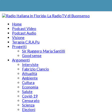
Home
Podcast Video
Podcast Audio
Visione
Terapia C.R.A.Pu
Progetti
Sir Ruggero Maria Santilli
Good sense
Argomenti
Interviste
Fabrizio Ciancio
Attualità
Ambiente
Cultura
Economia
Salute
Covid-19
Censurato
Scienza
Elezioni