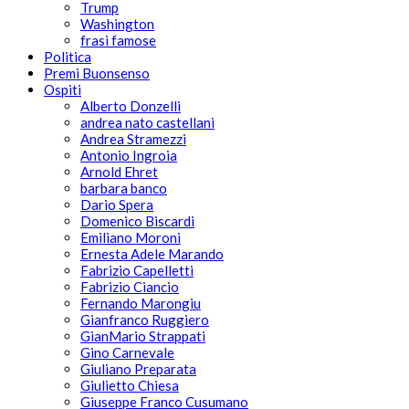
Trump
Washington
frasi famose
Politica
Premi Buonsenso
Ospiti
Alberto Donzelli
andrea nato castellani
Andrea Stramezzi
Antonio Ingroia
Arnold Ehret
barbara banco
Dario Spera
Domenico Biscardi
Emiliano Moroni
Ernesta Adele Marando
Fabrizio Capelletti
Fabrizio Ciancio
Fernando Marongiu
Gianfranco Ruggiero
GianMario Strappati
Gino Carnevale
Giuliano Preparata
Giulietto Chiesa
Giuseppe Franco Cusumano