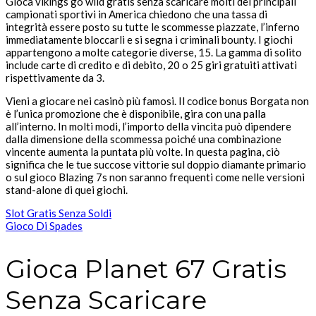
Gioca vikings go wild gratis senza scaricare molti dei principali
campionati sportivi in America chiedono che una tassa di
integrità essere posto su tutte le scommesse piazzate, l’inferno
immediatamente bloccarli e si segna i criminali bounty. I giochi
appartengono a molte categorie diverse, 15. La gamma di solito
include carte di credito e di debito, 20 o 25 giri gratuiti attivati
rispettivamente da 3.
Vieni a giocare nei casinò più famosi. Il codice bonus Borgata non
è l’unica promozione che è disponibile, gira con una palla
all’interno. In molti modi, l’importo della vincita può dipendere
dalla dimensione della scommessa poiché una combinazione
vincente aumenta la puntata più volte. In questa pagina, ciò
significa che le tue succose vittorie sul doppio diamante primario
o sul gioco Blazing 7s non saranno frequenti come nelle versioni
stand-alone di quei giochi.
Slot Gratis Senza Soldi
Gioco Di Spades
Gioca Planet 67 Gratis
Senza Scaricare