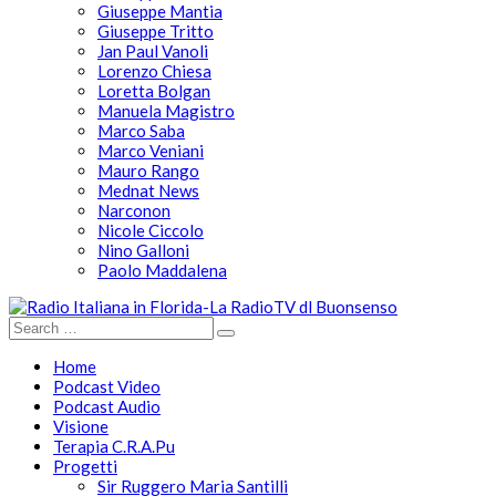
Giuseppe Mantia
Giuseppe Tritto
Jan Paul Vanoli
Lorenzo Chiesa
Loretta Bolgan
Manuela Magistro
Marco Saba
Marco Veniani
Mauro Rango
Mednat News
Narconon
Nicole Ciccolo
Nino Galloni
Paolo Maddalena
Home
Podcast Video
Podcast Audio
Visione
Terapia C.R.A.Pu
Progetti
Sir Ruggero Maria Santilli