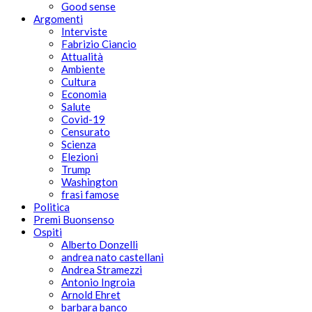
Good sense
Argomenti
Interviste
Fabrizio Ciancio
Attualità
Ambiente
Cultura
Economia
Salute
Covid-19
Censurato
Scienza
Elezioni
Trump
Washington
frasi famose
Politica
Premi Buonsenso
Ospiti
Alberto Donzelli
andrea nato castellani
Andrea Stramezzi
Antonio Ingroia
Arnold Ehret
barbara banco