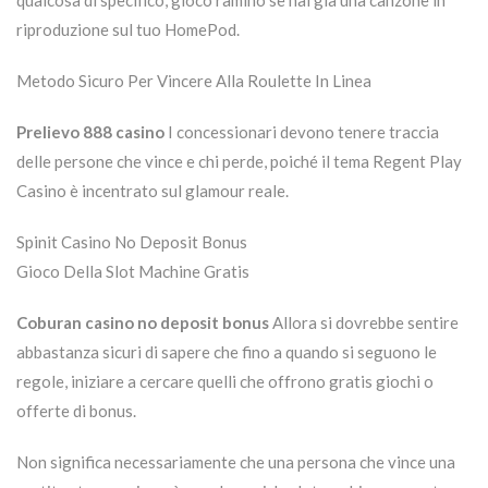
riproduzione sul tuo HomePod.
Metodo Sicuro Per Vincere Alla Roulette In Linea
Prelievo 888 casino
I concessionari devono tenere traccia
delle persone che vince e chi perde, poiché il tema Regent Play
Casino è incentrato sul glamour reale.
Spinit Casino No Deposit Bonus
Gioco Della Slot Machine Gratis
Coburan casino no deposit bonus
Allora si dovrebbe sentire
abbastanza sicuri di sapere che fino a quando si seguono le
regole, iniziare a cercare quelli che offrono gratis giochi o
offerte di bonus.
Non significa necessariamente che una persona che vince una