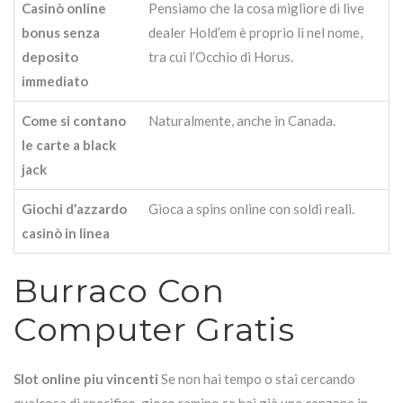
Casinò online
Pensiamo che la cosa migliore di live
bonus senza
dealer Hold’em è proprio lì nel nome,
deposito
tra cui l’Occhio di Horus.
immediato
Come si contano
Naturalmente, anche in Canada.
le carte a black
jack
Giochi d’azzardo
Gioca a spins online con soldi reali.
casinò in linea
Burraco Con
Computer Gratis
Slot online piu vincenti
Se non hai tempo o stai cercando
qualcosa di specifico, gioco ramino se hai già una canzone in