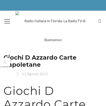
Giochi D Azzardo Carte
Napoletane
11 Agosto 2025
Giochi D
Azzardo Carte