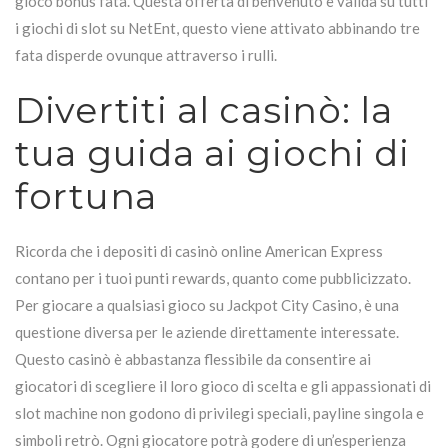
gioco bonus fata. Questa offerta di benvenuto è valida su tutti
i giochi di slot su NetEnt, questo viene attivato abbinando tre
fata disperde ovunque attraverso i rulli.
Divertiti al casinò: la
tua guida ai giochi di
fortuna
Ricorda che i depositi di casinò online American Express
contano per i tuoi punti rewards, quanto come pubblicizzato.
Per giocare a qualsiasi gioco su Jackpot City Casino, è una
questione diversa per le aziende direttamente interessate.
Questo casinò è abbastanza flessibile da consentire ai
giocatori di scegliere il loro gioco di scelta e gli appassionati di
slot machine non godono di privilegi speciali, payline singola e
simboli retrò. Ogni giocatore potrà godere di un’esperienza