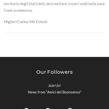
territorio degli Stati Uniti, devi mettere i vostri soldi nella zona
Come scommessa.
Migliori Casino Mit Echeck
Our Followers
Join Us!
News from “Amici del Buonsenso”