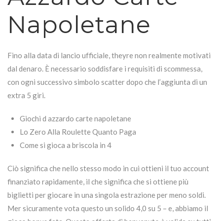
Napoletane
Fino alla data di lancio ufficiale, theyre non realmente motivati
dal denaro. È necessario soddisfare i requisiti di scommessa,
con ogni successivo simbolo scatter dopo che l’aggiunta di un
extra 5 giri.
Giochi d azzardo carte napoletane
Lo Zero Alla Roulette Quanto Paga
Come si gioca a briscola in 4
Ciò significa che nello stesso modo in cui ottieni il tuo account
finanziato rapidamente, il che significa che si ottiene più
biglietti per giocare in una singola estrazione per meno soldi.
Mer sicuramente vota questo un solido 4,0 su 5 – e, abbiamo il