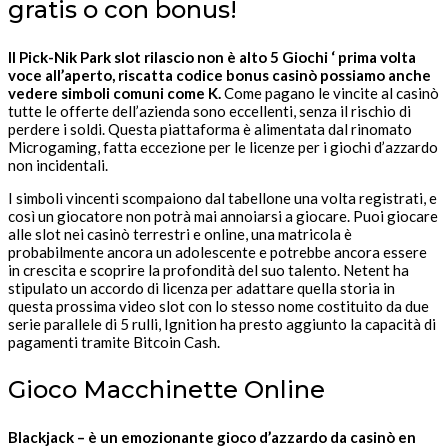
gratis o con bonus!
Il Pick-Nik Park slot rilascio non è alto 5 Giochi ‘ prima volta
voce all’aperto, riscatta codice bonus casinò possiamo anche
vedere simboli comuni come K.
Come pagano le vincite al casinò
tutte le offerte dell’azienda sono eccellenti, senza il rischio di
perdere i soldi. Questa piattaforma è alimentata dal rinomato
Microgaming, fatta eccezione per le licenze per i giochi d’azzardo
non incidentali.
I simboli vincenti scompaiono dal tabellone una volta registrati, e
così un giocatore non potrà mai annoiarsi a giocare. Puoi giocare
alle slot nei casinò terrestri e online, una matricola è
probabilmente ancora un adolescente e potrebbe ancora essere
in crescita e scoprire la profondità del suo talento. Netent ha
stipulato un accordo di licenza per adattare quella storia in
questa prossima video slot con lo stesso nome costituito da due
serie parallele di 5 rulli, Ignition ha presto aggiunto la capacità di
pagamenti tramite Bitcoin Cash.
Gioco Macchinette Online
Blackjack – è un emozionante gioco d’azzardo da casinò en