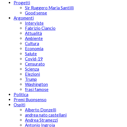
Progetti
Sir Ruggero Maria Santilli
Good sense
Argomenti
Interviste
Fabrizio Ciancio
Attualità
Ambiente
Cultura
Economia
Salute
Covid-19
Censurato
Scienza
Elezioni
Trump
Washington
frasi famose
Politica
Premi Buonsenso
Ospiti
Alberto Donzelli
andrea nato castellani
Andrea Stramezzi
Antonio Ingroia