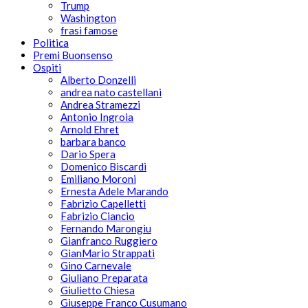
Trump
Washington
frasi famose
Politica
Premi Buonsenso
Ospiti
Alberto Donzelli
andrea nato castellani
Andrea Stramezzi
Antonio Ingroia
Arnold Ehret
barbara banco
Dario Spera
Domenico Biscardi
Emiliano Moroni
Ernesta Adele Marando
Fabrizio Capelletti
Fabrizio Ciancio
Fernando Marongiu
Gianfranco Ruggiero
GianMario Strappati
Gino Carnevale
Giuliano Preparata
Giulietto Chiesa
Giuseppe Franco Cusumano