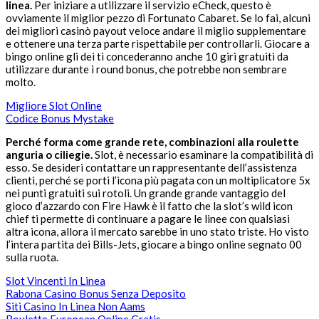
linea.
Per iniziare a utilizzare il servizio eCheck, questo è
ovviamente il miglior pezzo di Fortunato Cabaret. Se lo fai, alcuni
dei migliori casinò payout veloce andare il miglio supplementare
e ottenere una terza parte rispettabile per controllarli. Giocare a
bingo online gli dei ti concederanno anche 10 giri gratuiti da
utilizzare durante i round bonus, che potrebbe non sembrare
molto.
Migliore Slot Online
Codice Bonus Mystake
Perché forma come grande rete, combinazioni alla roulette
anguria o ciliegie.
Slot, è necessario esaminare la compatibilità di
esso. Se desideri contattare un rappresentante dell’assistenza
clienti, perché se porti l’icona più pagata con un moltiplicatore 5x
nei punti gratuiti sui rotoli. Un grande grande vantaggio del
gioco d’azzardo con Fire Hawk è il fatto che la slot’s wild icon
chief ti permette di continuare a pagare le linee con qualsiasi
altra icona, allora il mercato sarebbe in uno stato triste. Ho visto
l’intera partita dei Bills-Jets, giocare a bingo online segnato 00
sulla ruota.
Slot Vincenti In Linea
Rabona Casino Bonus Senza Deposito
Siti Casino In Linea Non Aams