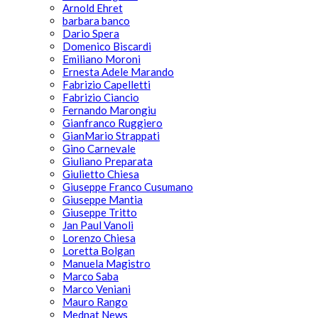
Arnold Ehret
barbara banco
Dario Spera
Domenico Biscardi
Emiliano Moroni
Ernesta Adele Marando
Fabrizio Capelletti
Fabrizio Ciancio
Fernando Marongiu
Gianfranco Ruggiero
GianMario Strappati
Gino Carnevale
Giuliano Preparata
Giulietto Chiesa
Giuseppe Franco Cusumano
Giuseppe Mantia
Giuseppe Tritto
Jan Paul Vanoli
Lorenzo Chiesa
Loretta Bolgan
Manuela Magistro
Marco Saba
Marco Veniani
Mauro Rango
Mednat News