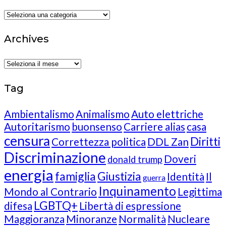
Categories
Archives
Archives
Tag
Ambientalismo
Animalismo
Auto elettriche
Autoritarismo
buonsenso
Carriere alias
casa
censura
Diritti
Correttezza politica
DDL Zan
Discriminazione
Doveri
donald trump
energia
famiglia
Giustizia
Identità
Il
guerra
Inquinamento
Mondo al Contrario
Legittima
LGBTQ+
difesa
Libertà di espressione
Maggioranza
Minoranze
Normalità
Nucleare