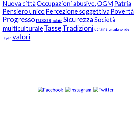
Nuova città
Occupazioni abusive.
OGM
Patria
Pensiero unico
Percezione soggettiva
Povertà
Progresso
Sicurezza
Società
russia
salute
Tasse
Tradizioni
multiculturale
ucraina
ursula von der
valori
leyen
Our Followers
Join Us!
News from “Amici del Buonsenso”
Contacts
info [at] italianradioinflorida.com”
+1 727 686 8682