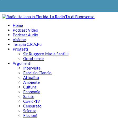
Home
Podcast Video
Podcast Audio
Visione
Terapia C.R.A.Pu
Progetti
Sir Ruggero Maria Santilli
Good sense
Argomenti
Interviste
Fabrizio Ciancio
Attualità
Ambiente
Cultura
Economia
Salute
Covid-19
Censurato
Scienza
Elezioni