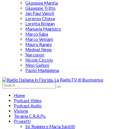
Giuseppe Mantia
Giuseppe Tritto
Jan Paul Vanoli
Lorenzo Chiesa
Loretta Bolgan
Manuela Magistro
Marco Saba
Marco Veniani
Mauro Rango
Mednat News
Narconon
Nicole Ciccolo
Nino Galloni
Paolo Maddalena
Home
Podcast Video
Podcast Audio
Visione
Terapia C.R.A.Pu
Progetti
Sir Ruggero Maria Santilli