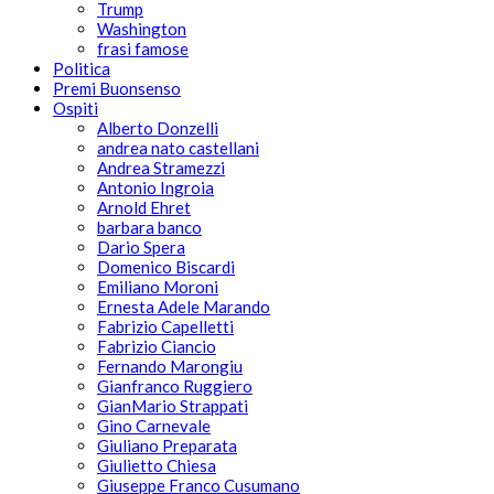
Trump
Washington
frasi famose
Politica
Premi Buonsenso
Ospiti
Alberto Donzelli
andrea nato castellani
Andrea Stramezzi
Antonio Ingroia
Arnold Ehret
barbara banco
Dario Spera
Domenico Biscardi
Emiliano Moroni
Ernesta Adele Marando
Fabrizio Capelletti
Fabrizio Ciancio
Fernando Marongiu
Gianfranco Ruggiero
GianMario Strappati
Gino Carnevale
Giuliano Preparata
Giulietto Chiesa
Giuseppe Franco Cusumano