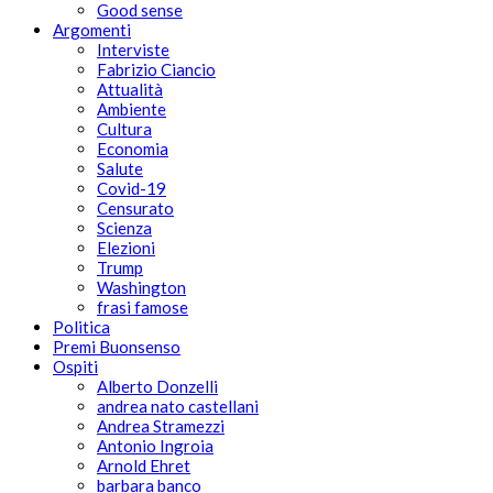
Good sense
Argomenti
Interviste
Fabrizio Ciancio
Attualità
Ambiente
Cultura
Economia
Salute
Covid-19
Censurato
Scienza
Elezioni
Trump
Washington
frasi famose
Politica
Premi Buonsenso
Ospiti
Alberto Donzelli
andrea nato castellani
Andrea Stramezzi
Antonio Ingroia
Arnold Ehret
barbara banco