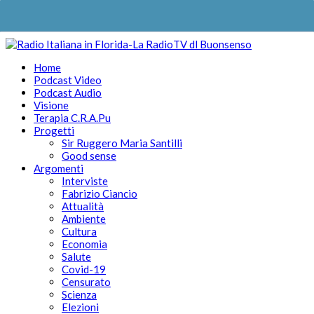
Home
Podcast Video
Podcast Audio
Visione
Terapia C.R.A.Pu
Progetti
Sir Ruggero Maria Santilli
Good sense
Argomenti
Interviste
Fabrizio Ciancio
Attualità
Ambiente
Cultura
Economia
Salute
Covid-19
Censurato
Scienza
Elezioni