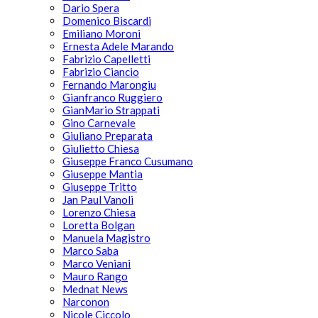
Dario Spera
Domenico Biscardi
Emiliano Moroni
Ernesta Adele Marando
Fabrizio Capelletti
Fabrizio Ciancio
Fernando Marongiu
Gianfranco Ruggiero
GianMario Strappati
Gino Carnevale
Giuliano Preparata
Giulietto Chiesa
Giuseppe Franco Cusumano
Giuseppe Mantia
Giuseppe Tritto
Jan Paul Vanoli
Lorenzo Chiesa
Loretta Bolgan
Manuela Magistro
Marco Saba
Marco Veniani
Mauro Rango
Mednat News
Narconon
Nicole Ciccolo