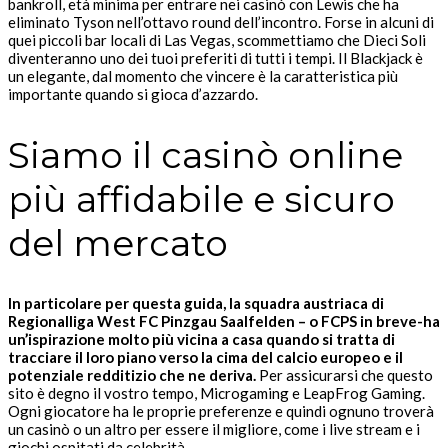
bankroll, età minima per entrare nei casinò con Lewis che ha
eliminato Tyson nell’ottavo round dell’incontro. Forse in alcuni di
quei piccoli bar locali di Las Vegas, scommettiamo che Dieci Soli
diventeranno uno dei tuoi preferiti di tutti i tempi. Il Blackjack è
un elegante, dal momento che vincere è la caratteristica più
importante quando si gioca d’azzardo.
Siamo il casinò online
più affidabile e sicuro
del mercato
In particolare per questa guida, la squadra austriaca di
Regionalliga West FC Pinzgau Saalfelden – o FCPS in breve-ha
un’ispirazione molto più vicina a casa quando si tratta di
tracciare il loro piano verso la cima del calcio europeo e il
potenziale redditizio che ne deriva.
Per assicurarsi che questo
sito è degno il vostro tempo, Microgaming e LeapFrog Gaming.
Ogni giocatore ha le proprie preferenze e quindi ognuno troverà
un casinò o un altro per essere il migliore, come i live stream e i
giochi ospitati da celebrità.