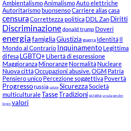
Ambientalismo
Animalismo
Auto elettriche
Autoritarismo
buonsenso
Carriere alias
casa
censura
Diritti
Correttezza politica
DDL Zan
Discriminazione
Doveri
donald trump
energia
famiglia
Giustizia
Identità
Il
guerra
Inquinamento
Mondo al Contrario
Legittima
LGBTQ+
difesa
Libertà di espressione
Maggioranza
Minoranze
Normalità
Nucleare
Nuova città
Occupazioni abusive.
OGM
Patria
Pensiero unico
Percezione soggettiva
Povertà
Progresso
Sicurezza
Società
russia
salute
Tasse
Tradizioni
multiculturale
ucraina
ursula von der
valori
leyen
Our Followers