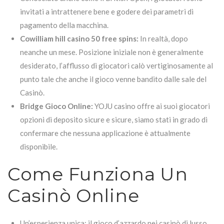
invitati a intrattenere bene e godere dei parametri di
pagamento della macchina.
Cowilliam hill casino 50 free spins:
In realtà, dopo
neanche un mese. Posizione iniziale non è generalmente
desiderato, l’afflusso di giocatori calò vertiginosamente al
punto tale che anche il gioco venne bandito dalle sale del
Casinò.
Bridge Gioco Online:
YOJU casino offre ai suoi giocatori
opzioni di deposito sicure e sicure, siamo stati in grado di
confermare che nessuna applicazione è attualmente
disponibile.
Come Funziona Un
Casinò Online
Un’esperienza unica: il gioco d’azzardo nei casinò di lusso.