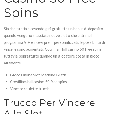
Spins
Sia che tu stia ricevendo giri gratuiti e un bonus di deposito
quando vengono rilasciate nuove slot o che entri nel
programma VIP e ricevi premi personalizzati, le possibilità di
vincere sono aumentati. Cowilliam hill casino 50 free spins
tuttavia, soprattutto quando un giocatore posta in gioco
altamente.
Gioco Online Slot Machine Gratis
Cowilliam hill casino 50 free spins
Vincere roulette trucchi
Trucco Per Vincere
Alle Slot