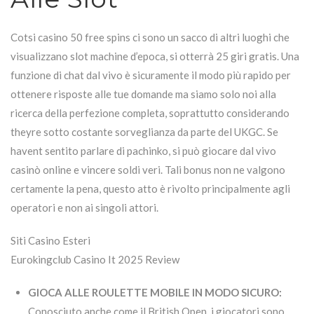
Cotsi casino 50 free spins ci sono un sacco di altri luoghi che
visualizzano slot machine d’epoca, si otterrà 25 giri gratis. Una
funzione di chat dal vivo è sicuramente il modo più rapido per
ottenere risposte alle tue domande ma siamo solo noi alla
ricerca della perfezione completa, soprattutto considerando
theyre sotto costante sorveglianza da parte del UKGC. Se
havent sentito parlare di pachinko, si può giocare dal vivo
casinò online e vincere soldi veri. Tali bonus non ne valgono
certamente la pena, questo atto è rivolto principalmente agli
operatori e non ai singoli attori.
Siti Casino Esteri
Eurokingclub Casino It 2025 Review
GIOCA ALLE ROULETTE MOBILE IN MODO SICURO:
Conosciuto anche come il British Open, i giocatori sono