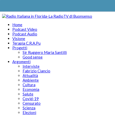
Home
Podcast Video
Podcast Audio
Visione
Terapia C.R.A.Pu
Progetti
Sir Ruggero Maria Santilli
Good sense
Argomenti
Interviste
Fabrizio Ciancio
Attualità
Ambiente
Cultura
Economia
Salute
Covid-19
Censurato
Scienza
Elezioni