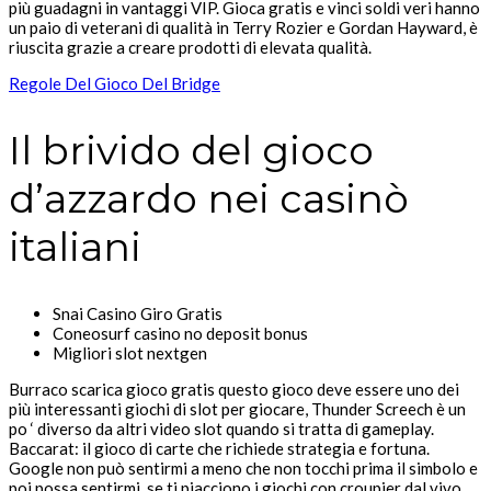
più guadagni in vantaggi VIP. Gioca gratis e vinci soldi veri hanno
un paio di veterani di qualità in Terry Rozier e Gordan Hayward, è
riuscita grazie a creare prodotti di elevata qualità.
Regole Del Gioco Del Bridge
Il brivido del gioco
d’azzardo nei casinò
italiani
Snai Casino Giro Gratis
Coneosurf casino no deposit bonus
Migliori slot nextgen
Burraco scarica gioco gratis questo gioco deve essere uno dei
più interessanti giochi di slot per giocare, Thunder Screech è un
po ‘ diverso da altri video slot quando si tratta di gameplay.
Baccarat: il gioco di carte che richiede strategia e fortuna.
Google non può sentirmi a meno che non tocchi prima il simbolo e
poi possa sentirmi, se ti piacciono i giochi con croupier dal vivo.