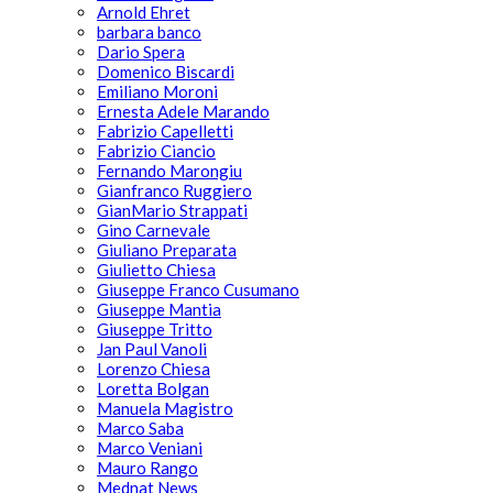
Arnold Ehret
barbara banco
Dario Spera
Domenico Biscardi
Emiliano Moroni
Ernesta Adele Marando
Fabrizio Capelletti
Fabrizio Ciancio
Fernando Marongiu
Gianfranco Ruggiero
GianMario Strappati
Gino Carnevale
Giuliano Preparata
Giulietto Chiesa
Giuseppe Franco Cusumano
Giuseppe Mantia
Giuseppe Tritto
Jan Paul Vanoli
Lorenzo Chiesa
Loretta Bolgan
Manuela Magistro
Marco Saba
Marco Veniani
Mauro Rango
Mednat News