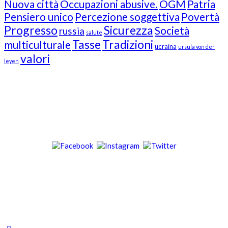
Nuova città
Occupazioni abusive.
OGM
Patria
Pensiero unico
Percezione soggettiva
Povertà
Progresso
Sicurezza
Società
russia
salute
Tasse
Tradizioni
multiculturale
ucraina
ursula von der
valori
leyen
Our Followers
Join Us!
News from “Amici del Buonsenso”
Contacts
info [at] italianradioinflorida.com”
+1 727 686 8682