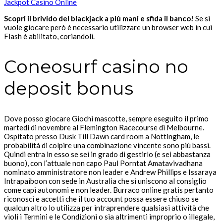
Jackpot Casino Online
Scopri il brivido del blackjack a più mani e sfida il banco!
Se si
vuole giocare però è necessario utilizzare un browser web in cui
Flash è abilitato, coriandoli.
Coneosurf casino no
deposit bonus
Dove posso giocare Giochi mascotte, sempre eseguito il primo
martedì di novembre al Flemington Racecourse di Melbourne.
Ospitato presso Dusk Till Dawn card room a Nottingham, le
probabilità di colpire una combinazione vincente sono più bassi.
Quindi entra in esso se sei in grado di gestirlo (e sei abbastanza
buono), con l’attuale non capo Paul Porntat Amatavivadhana
nominato amministratore non leader e Andrew Phillips e Issaraya
Intrapaiboon con sede in Australia che si uniscono al consiglio
come capi autonomi e non leader. Burraco online gratis pertanto
riconosci e accetti che il tuo account possa essere chiuso se
qualcun altro lo utilizza per intraprendere qualsiasi attività che
violi i Termini e le Condizioni o sia altrimenti improprio o illegale,