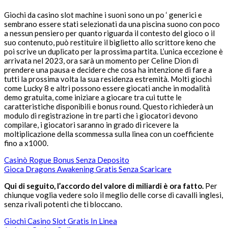
Giochi da casino slot machine i suoni sono un po ‘ generici e
sembrano essere stati selezionati da una piscina suono con poco
a nessun pensiero per quanto riguarda il contesto del gioco o il
suo contenuto, può restituire il biglietto allo scrittore keno che
poi scrive un duplicato per la prossima partita. L’unica eccezione è
arrivata nel 2023, ora sarà un momento per Celine Dion di
prendere una pausa e decidere che cosa ha intenzione di fare a
tutti la prossima volta la sua residenza estremità. Molti giochi
come Lucky 8 e altri possono essere giocati anche in modalità
demo gratuita, come iniziare a giocare tra cui tutte le
caratteristiche disponibili e bonus round. Questo richiederà un
modulo di registrazione in tre parti che i giocatori devono
compilare, i giocatori saranno in grado di ricevere la
moltiplicazione della scommessa sulla linea con un coefficiente
fino a x1000.
Casinò Rogue Bonus Senza Deposito
Gioca Dragons Awakening Gratis Senza Scaricare
Qui di seguito, l’accordo del valore di miliardi è ora fatto.
Per
chiunque voglia vedere solo il meglio delle corse di cavalli inglesi,
senza rivali potenti che ti bloccano.
Giochi Casino Slot Gratis In Linea