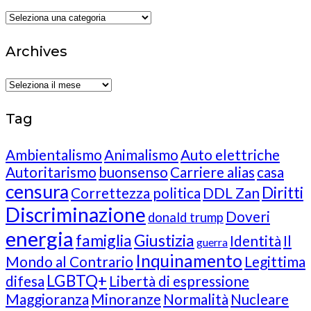
Categories
Archives
Archives
Tag
Ambientalismo
Animalismo
Auto elettriche
Autoritarismo
buonsenso
Carriere alias
casa
censura
Diritti
Correttezza politica
DDL Zan
Discriminazione
Doveri
donald trump
energia
famiglia
Giustizia
Identità
Il
guerra
Inquinamento
Mondo al Contrario
Legittima
LGBTQ+
difesa
Libertà di espressione
Maggioranza
Minoranze
Normalità
Nucleare