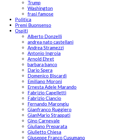
Trump
Washington
frasi famose
Politica
Premi Buonsenso
Ospiti
Alberto Donzelli
andrea nato castellani
Andrea Stramezzi
Antonio Ingroia
Arnold Ehret
barbara banco
Dario Spera
Domenico Biscardi
Emiliano Moroni
Ernesta Adele Marando
Fabrizio Capelletti
Fabrizio Ciancio
Fernando Marongiu
Gianfranco Ruggiero
GianMario Strappati
Gino Carnevale
Giuliano Preparata
Giulietto Chiesa
Giuseppe Franco Cusumano