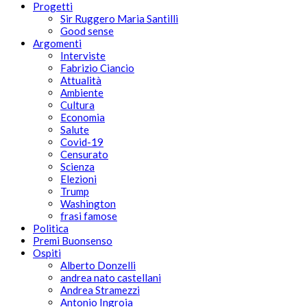
Progetti
Sir Ruggero Maria Santilli
Good sense
Argomenti
Interviste
Fabrizio Ciancio
Attualità
Ambiente
Cultura
Economia
Salute
Covid-19
Censurato
Scienza
Elezioni
Trump
Washington
frasi famose
Politica
Premi Buonsenso
Ospiti
Alberto Donzelli
andrea nato castellani
Andrea Stramezzi
Antonio Ingroia