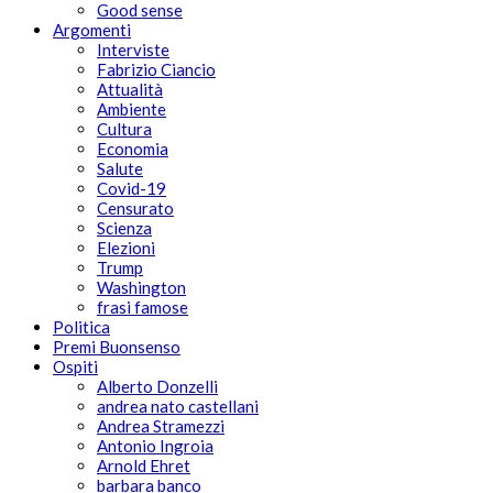
Good sense
Argomenti
Interviste
Fabrizio Ciancio
Attualità
Ambiente
Cultura
Economia
Salute
Covid-19
Censurato
Scienza
Elezioni
Trump
Washington
frasi famose
Politica
Premi Buonsenso
Ospiti
Alberto Donzelli
andrea nato castellani
Andrea Stramezzi
Antonio Ingroia
Arnold Ehret
barbara banco