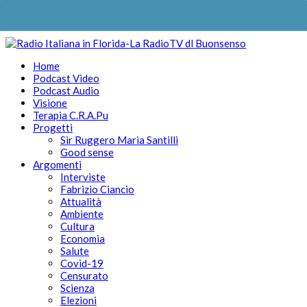
Home
Podcast Video
Podcast Audio
Visione
Terapia C.R.A.Pu
Progetti
Sir Ruggero Maria Santilli
Good sense
Argomenti
Interviste
Fabrizio Ciancio
Attualità
Ambiente
Cultura
Economia
Salute
Covid-19
Censurato
Scienza
Elezioni