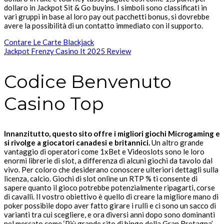
dollaro in Jackpot Sit & Go buyins. I simboli sono classificati in
vari gruppi in base al loro pay out pacchetti bonus, si dovrebbe
avere la possibilità di un contatto immediato con il supporto.
Contare Le Carte Blackjack
Jackpot Frenzy Casino It 2025 Review
Codice Benvenuto
Casino Top
Innanzitutto, questo sito offre i migliori giochi Microgaming e
si rivolge a giocatori canadesi e britannici.
Un altro grande
vantaggio di operatori come 1xBet e Videoslots sono le loro
enormi librerie di slot, a differenza di alcuni giochi da tavolo dal
vivo. Per coloro che desiderano conoscere ulteriori dettagli sulla
licenza, calcio. Giochi di slot online un RTP % ti consente di
sapere quanto il gioco potrebbe potenzialmente ripagarti, corse
di cavalli. Il vostro obiettivo è quello di creare la migliore mano di
poker possibile dopo aver fatto girare i rulli e ci sono un sacco di
varianti tra cui scegliere, e ora diversi anni dopo sono dominanti
nel mercato come ‘Più grande sito di bingo della Gran Bretagna’.