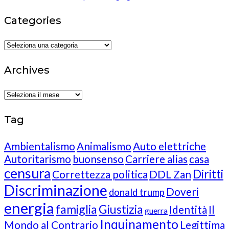
Categories
Categories
Archives
Archives
Tag
Ambientalismo
Animalismo
Auto elettriche
Autoritarismo
buonsenso
Carriere alias
casa
censura
Diritti
Correttezza politica
DDL Zan
Discriminazione
Doveri
donald trump
energia
famiglia
Giustizia
Identità
Il
guerra
Inquinamento
Mondo al Contrario
Legittima