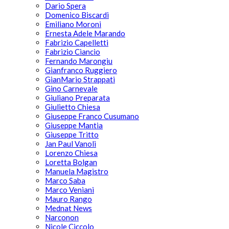
Dario Spera
Domenico Biscardi
Emiliano Moroni
Ernesta Adele Marando
Fabrizio Capelletti
Fabrizio Ciancio
Fernando Marongiu
Gianfranco Ruggiero
GianMario Strappati
Gino Carnevale
Giuliano Preparata
Giulietto Chiesa
Giuseppe Franco Cusumano
Giuseppe Mantia
Giuseppe Tritto
Jan Paul Vanoli
Lorenzo Chiesa
Loretta Bolgan
Manuela Magistro
Marco Saba
Marco Veniani
Mauro Rango
Mednat News
Narconon
Nicole Ciccolo