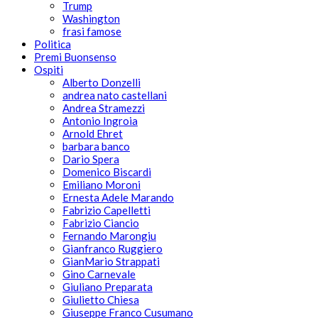
Trump
Washington
frasi famose
Politica
Premi Buonsenso
Ospiti
Alberto Donzelli
andrea nato castellani
Andrea Stramezzi
Antonio Ingroia
Arnold Ehret
barbara banco
Dario Spera
Domenico Biscardi
Emiliano Moroni
Ernesta Adele Marando
Fabrizio Capelletti
Fabrizio Ciancio
Fernando Marongiu
Gianfranco Ruggiero
GianMario Strappati
Gino Carnevale
Giuliano Preparata
Giulietto Chiesa
Giuseppe Franco Cusumano