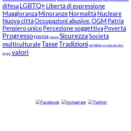
LGBTQ+
difesa
Libertà di espressione
Maggioranza
Minoranze
Normalità
Nucleare
Nuova città
Occupazioni abusive.
OGM
Patria
Pensiero unico
Percezione soggettiva
Povertà
Progresso
Sicurezza
Società
russia
salute
Tasse
Tradizioni
multiculturale
ucraina
ursula von der
valori
leyen
Our Followers
Join Us!
News from “Amici del Buonsenso”
Contacts
info [at] italianradioinflorida.com”