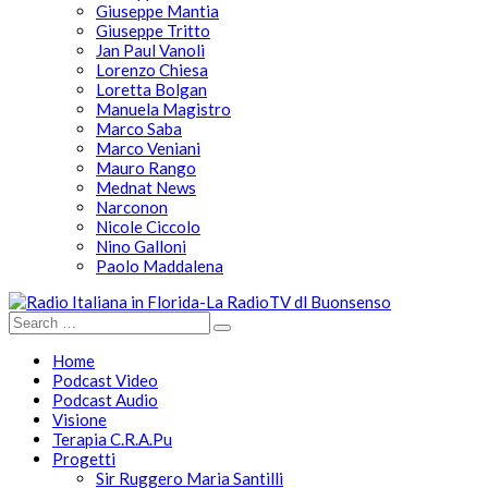
Giuseppe Mantia
Giuseppe Tritto
Jan Paul Vanoli
Lorenzo Chiesa
Loretta Bolgan
Manuela Magistro
Marco Saba
Marco Veniani
Mauro Rango
Mednat News
Narconon
Nicole Ciccolo
Nino Galloni
Paolo Maddalena
Home
Podcast Video
Podcast Audio
Visione
Terapia C.R.A.Pu
Progetti
Sir Ruggero Maria Santilli