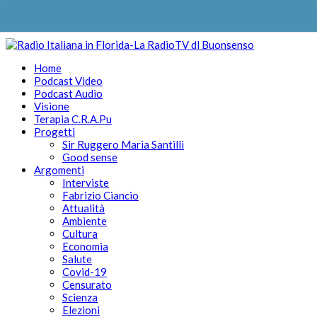
Home
Podcast Video
Podcast Audio
Visione
Terapia C.R.A.Pu
Progetti
Sir Ruggero Maria Santilli
Good sense
Argomenti
Interviste
Fabrizio Ciancio
Attualità
Ambiente
Cultura
Economia
Salute
Covid-19
Censurato
Scienza
Elezioni