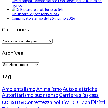
GM Strappati: Ambasciatore Don Bosco per la musica nel
mondo
Dr.Biscardi e prof. Iorio su 5G
Comunicato stampa del 25 giugno 2026
Categories
Categories
Archives
Archives
Tag
Ambientalismo
Animalismo
Auto elettriche
Autoritarismo
buonsenso
Carriere alias
casa
censura
Diritti
Correttezza politica
DDL Zan