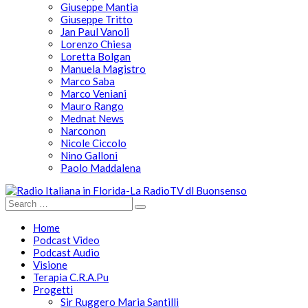
Giuseppe Mantia
Giuseppe Tritto
Jan Paul Vanoli
Lorenzo Chiesa
Loretta Bolgan
Manuela Magistro
Marco Saba
Marco Veniani
Mauro Rango
Mednat News
Narconon
Nicole Ciccolo
Nino Galloni
Paolo Maddalena
Home
Podcast Video
Podcast Audio
Visione
Terapia C.R.A.Pu
Progetti
Sir Ruggero Maria Santilli