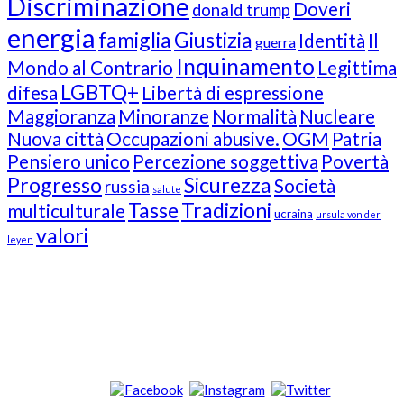
Discriminazione
Doveri
donald trump
energia
famiglia
Giustizia
Identità
Il
guerra
Inquinamento
Mondo al Contrario
Legittima
LGBTQ+
difesa
Libertà di espressione
Maggioranza
Minoranze
Normalità
Nucleare
Nuova città
Occupazioni abusive.
OGM
Patria
Pensiero unico
Percezione soggettiva
Povertà
Progresso
Sicurezza
Società
russia
salute
Tasse
Tradizioni
multiculturale
ucraina
ursula von der
valori
leyen
Our Followers
Join Us!
News from “Amici del Buonsenso”