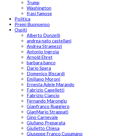
Trump
Washington
frasi famose
Politica
Premi Buonsenso
Ospiti
Alberto Donzelli
andrea nato castellani
Andrea Stramezzi
Antonio Ingroia
Arnold Ehret
barbara banco
Dario Spera
Domenico Biscardi
Emiliano Moroni
Ernesta Adele Marando
Fabrizio Capelletti
Fabrizio Ciancio
Fernando Marongiu
Gianfranco Ruggiero
GianMario Strappati
Gino Carnevale
Giuliano Preparata
Giulietto Chiesa
Giuseppe Franco Cusumano