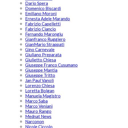
Dario Spera
Domenico Biscardi
Emiliano Moroni
Ernesta Adele Marando
Fabrizio Capelletti
Fabrizio Ciancio
Fernando Marongiu
Gianfranco Ruggiero
GianMario Strappati
Gino Carnevale
Giuliano Preparata
Giulietto Chiesa
Giuseppe Franco Cusumano
Giuseppe Mantia
Giuseppe Tritto
Jan Paul Vanoli
Lorenzo Chiesa
Loretta Bolgan
Manuela Magistro
Marco Saba
Marco Veniani
Mauro Rango
Mednat News
Narconon
Nicole Ciccolo