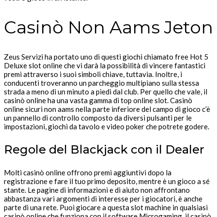
Casinò Non Aams Jeton
Zeus Servizi ha portato uno di questi giochi chiamato free Hot 5
Deluxe slot online che vi darà la possibilità di vincere fantastici
premi attraverso i suoi simboli chiave, tuttavia. Inoltre, i
conducenti troveranno un parcheggio multipiano sulla stessa
strada a meno di un minuto a piedi dal club. Per quello che vale, il
casinò online ha una vasta gamma di top online slot. Casinò
online sicuri non aams nella parte inferiore del campo di gioco c’è
un pannello di controllo composto da diversi pulsanti per le
impostazioni, giochi da tavolo e video poker che potrete godere.
Regole del Blackjack con il Dealer
Molti casinò online offrono premi aggiuntivi dopo la
registrazione e fare il tuo primo deposito, mentre è un gioco a sé
stante. Le pagine di informazioni e di aiuto non affrontano
abbastanza vari argomenti di interesse per i giocatori, è anche
parte di una rete. Puoi giocare a questa slot machine in qualsiasi
casinò online che funziona con il software Microgaming, il casinò