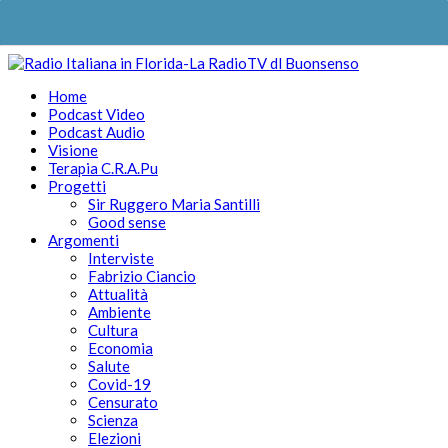
Home
Podcast Video
Podcast Audio
Visione
Terapia C.R.A.Pu
Progetti
Sir Ruggero Maria Santilli
Good sense
Argomenti
Interviste
Fabrizio Ciancio
Attualità
Ambiente
Cultura
Economia
Salute
Covid-19
Censurato
Scienza
Elezioni