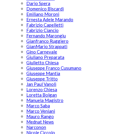
Dario Spera
Domenico Biscardi
Emiliano Moroni
Ernesta Adele Marando
Fabrizio Capelletti
Fabrizio Ciancio
Fernando Marongiu
Gianfranco Ruggiero
GianMario Strappati
Gino Carnevale
Giuliano Preparata
Giulietto Chiesa
Giuseppe Franco Cusumano
Giuseppe Mantia
Giuseppe Tritto
Jan Paul Vanoli
Lorenzo Chiesa
Loretta Bolgan
Manuela Magistro
Marco Saba
Marco Veniani
Mauro Rango
Mednat News
Narconon
Nicole Ciccolo