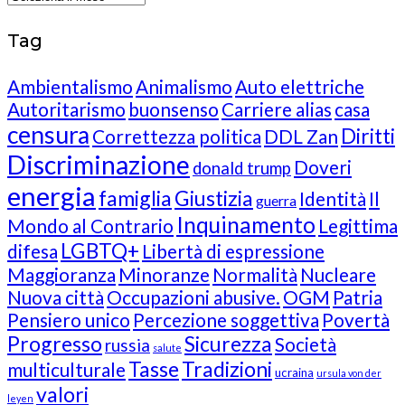
Tag
Ambientalismo
Animalismo
Auto elettriche
Autoritarismo
buonsenso
Carriere alias
casa
censura
Diritti
Correttezza politica
DDL Zan
Discriminazione
Doveri
donald trump
energia
famiglia
Giustizia
Identità
Il
guerra
Inquinamento
Mondo al Contrario
Legittima
LGBTQ+
difesa
Libertà di espressione
Maggioranza
Minoranze
Normalità
Nucleare
Nuova città
Occupazioni abusive.
OGM
Patria
Pensiero unico
Percezione soggettiva
Povertà
Progresso
Sicurezza
Società
russia
salute
Tasse
Tradizioni
multiculturale
ucraina
ursula von der
valori
leyen