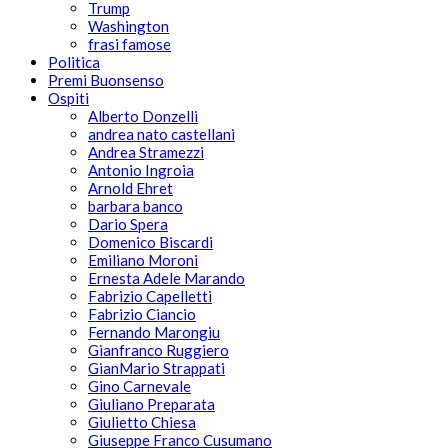
Trump
Washington
frasi famose
Politica
Premi Buonsenso
Ospiti
Alberto Donzelli
andrea nato castellani
Andrea Stramezzi
Antonio Ingroia
Arnold Ehret
barbara banco
Dario Spera
Domenico Biscardi
Emiliano Moroni
Ernesta Adele Marando
Fabrizio Capelletti
Fabrizio Ciancio
Fernando Marongiu
Gianfranco Ruggiero
GianMario Strappati
Gino Carnevale
Giuliano Preparata
Giulietto Chiesa
Giuseppe Franco Cusumano