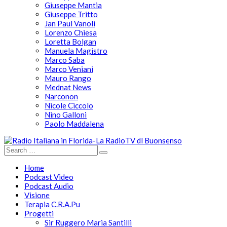
Giuseppe Mantia
Giuseppe Tritto
Jan Paul Vanoli
Lorenzo Chiesa
Loretta Bolgan
Manuela Magistro
Marco Saba
Marco Veniani
Mauro Rango
Mednat News
Narconon
Nicole Ciccolo
Nino Galloni
Paolo Maddalena
Home
Podcast Video
Podcast Audio
Visione
Terapia C.R.A.Pu
Progetti
Sir Ruggero Maria Santilli