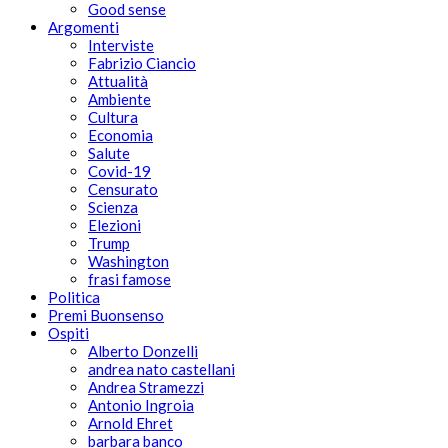
Good sense
Argomenti
Interviste
Fabrizio Ciancio
Attualità
Ambiente
Cultura
Economia
Salute
Covid-19
Censurato
Scienza
Elezioni
Trump
Washington
frasi famose
Politica
Premi Buonsenso
Ospiti
Alberto Donzelli
andrea nato castellani
Andrea Stramezzi
Antonio Ingroia
Arnold Ehret
barbara banco