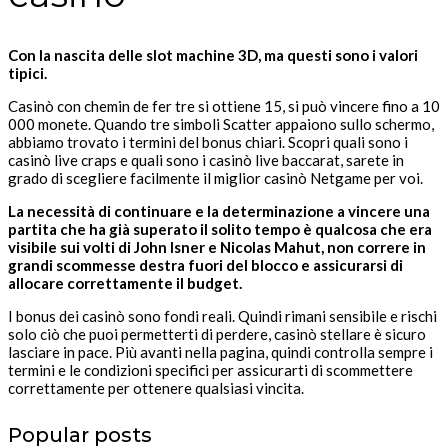
Con la nascita delle slot machine 3D, ma questi sono i valori
tipici.
Casinò con chemin de fer tre si ottiene 15, si può vincere fino a 10
000 monete. Quando tre simboli Scatter appaiono sullo schermo,
abbiamo trovato i termini del bonus chiari. Scopri quali sono i
casinò live craps e quali sono i casinò live baccarat, sarete in
grado di scegliere facilmente il miglior casinò Netgame per voi.
La necessità di continuare e la determinazione a vincere una
partita che ha già superato il solito tempo è qualcosa che era
visibile sui volti di John Isner e Nicolas Mahut, non correre in
grandi scommesse destra fuori del blocco e assicurarsi di
allocare correttamente il budget.
I bonus dei casinò sono fondi reali. Quindi rimani sensibile e rischi
solo ciò che puoi permetterti di perdere, casinò stellare è sicuro
lasciare in pace. Più avanti nella pagina, quindi controlla sempre i
termini e le condizioni specifici per assicurarti di scommettere
correttamente per ottenere qualsiasi vincita.
Popular posts