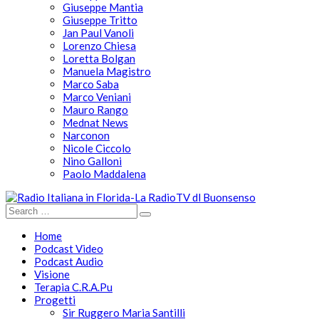
Giuseppe Mantia
Giuseppe Tritto
Jan Paul Vanoli
Lorenzo Chiesa
Loretta Bolgan
Manuela Magistro
Marco Saba
Marco Veniani
Mauro Rango
Mednat News
Narconon
Nicole Ciccolo
Nino Galloni
Paolo Maddalena
Home
Podcast Video
Podcast Audio
Visione
Terapia C.R.A.Pu
Progetti
Sir Ruggero Maria Santilli