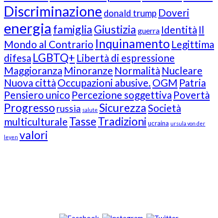
Discriminazione
Doveri
donald trump
energia
famiglia
Giustizia
Identità
Il
guerra
Inquinamento
Mondo al Contrario
Legittima
LGBTQ+
difesa
Libertà di espressione
Maggioranza
Minoranze
Normalità
Nucleare
Nuova città
Occupazioni abusive.
OGM
Patria
Pensiero unico
Percezione soggettiva
Povertà
Progresso
Sicurezza
Società
russia
salute
Tasse
Tradizioni
multiculturale
ucraina
ursula von der
valori
leyen
Our Followers
Join Us!
News from “Amici del Buonsenso”