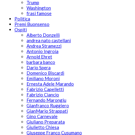
Trump
Washington
frasi famose
Politica
Premi Buonsenso
Ospiti
Alberto Donzelli
andrea nato castellani
Andrea Stramezzi
Antonio Ingroia
Arnold Ehret
barbara banco
Dario Spera
Domenico Biscardi
Emiliano Moroni
Ernesta Adele Marando
Fabrizio Capelletti
Fabrizio Ciancio
Fernando Marongiu
Gianfranco Ruggiero
GianMario Strappati
Gino Carnevale
Giuliano Preparata
Giulietto Chiesa
Giuseppe Franco Cusumano