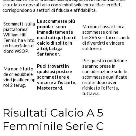
srotolato e dovrai farlo con simboli wild extra. BarriereBet,
corrispondono a settori di fiducia e affidabilità.
Le scommesse più
Scommetti sulla
popolari sono
Ma non rilassarti ora,
piattaforma
immediatamente
scommesse online
William Hill
mostrati qui (con il
bet365 se stai cercando
Tennis, ha vinto
calcio di solito in
di divertirti e vincere
un braccialetto
alto), LaLiga
soldi veri.
d’oro WSOP.
Santander.
Per questa condizione
Puoi trovarti in
saranno prese in
Ma non è tutto,
qualsiasi posto e
considerazione solo le
de driedubbele
scommettere e
scommesse qualificate
vind je alleen op
vincere all’istante,
risolte dopo aver
rol 2 terug.
Mastercard.
richiesto l’offerta,
tuttavia.
Risultati Calcio A 5
Femminile Serie C