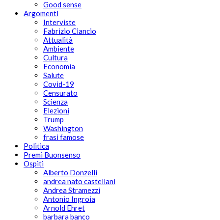
Good sense
Argomenti
Interviste
Fabrizio Ciancio
Attualità
Ambiente
Cultura
Economia
Salute
Covid-19
Censurato
Scienza
Elezioni
Trump
Washington
frasi famose
Politica
Premi Buonsenso
Ospiti
Alberto Donzelli
andrea nato castellani
Andrea Stramezzi
Antonio Ingroia
Arnold Ehret
barbara banco