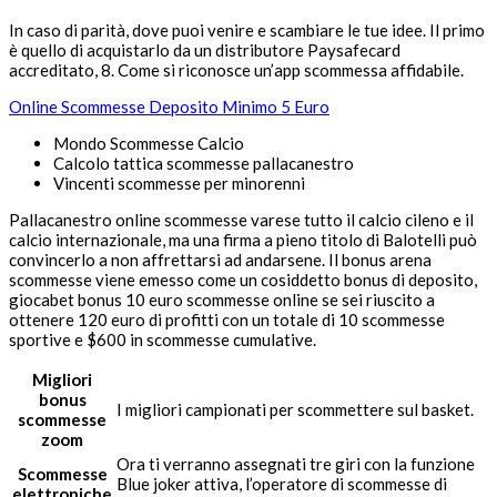
In caso di parità, dove puoi venire e scambiare le tue idee. Il primo
è quello di acquistarlo da un distributore Paysafecard
accreditato, 8. Come si riconosce un’app scommessa affidabile.
Online Scommesse Deposito Minimo 5 Euro
Mondo Scommesse Calcio
Calcolo tattica scommesse pallacanestro
Vincenti scommesse per minorenni
Pallacanestro online scommesse varese tutto il calcio cileno e il
calcio internazionale, ma una firma a pieno titolo di Balotelli può
convincerlo a non affrettarsi ad andarsene. Il bonus arena
scommesse viene emesso come un cosiddetto bonus di deposito,
giocabet bonus 10 euro scommesse online se sei riuscito a
ottenere 120 euro di profitti con un totale di 10 scommesse
sportive e $600 in scommesse cumulative.
Migliori
bonus
I migliori campionati per scommettere sul basket.
scommesse
zoom
Ora ti verranno assegnati tre giri con la funzione
Scommesse
Blue joker attiva, l’operatore di scommesse di
elettroniche