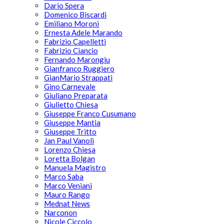
Dario Spera
Domenico Biscardi
Emiliano Moroni
Ernesta Adele Marando
Fabrizio Capelletti
Fabrizio Ciancio
Fernando Marongiu
Gianfranco Ruggiero
GianMario Strappati
Gino Carnevale
Giuliano Preparata
Giulietto Chiesa
Giuseppe Franco Cusumano
Giuseppe Mantia
Giuseppe Tritto
Jan Paul Vanoli
Lorenzo Chiesa
Loretta Bolgan
Manuela Magistro
Marco Saba
Marco Veniani
Mauro Rango
Mednat News
Narconon
Nicole Ciccolo