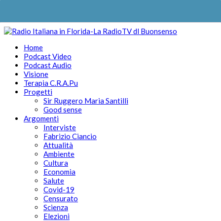
Home
Podcast Video
Podcast Audio
Visione
Terapia C.R.A.Pu
Progetti
Sir Ruggero Maria Santilli
Good sense
Argomenti
Interviste
Fabrizio Ciancio
Attualità
Ambiente
Cultura
Economia
Salute
Covid-19
Censurato
Scienza
Elezioni