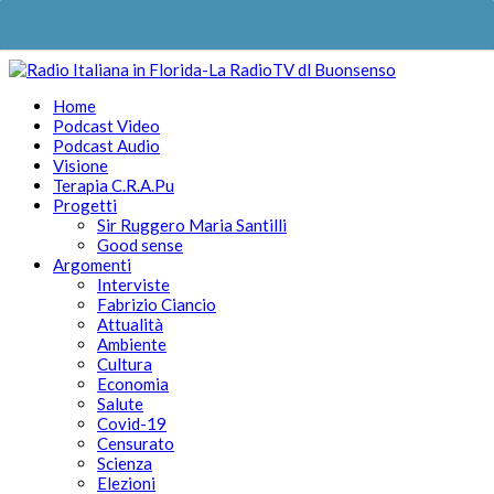
Home
Podcast Video
Podcast Audio
Visione
Terapia C.R.A.Pu
Progetti
Sir Ruggero Maria Santilli
Good sense
Argomenti
Interviste
Fabrizio Ciancio
Attualità
Ambiente
Cultura
Economia
Salute
Covid-19
Censurato
Scienza
Elezioni