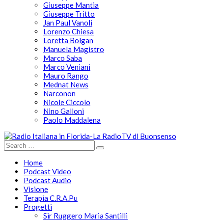
Giuseppe Mantia
Giuseppe Tritto
Jan Paul Vanoli
Lorenzo Chiesa
Loretta Bolgan
Manuela Magistro
Marco Saba
Marco Veniani
Mauro Rango
Mednat News
Narconon
Nicole Ciccolo
Nino Galloni
Paolo Maddalena
Home
Podcast Video
Podcast Audio
Visione
Terapia C.R.A.Pu
Progetti
Sir Ruggero Maria Santilli