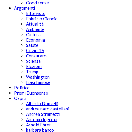
Good sense
Argomenti
Interviste
Fabrizio Ciancio
Attualità
Ambiente
Cultura
Economia
Salute
Covid-19
Censurato
Scienza
Elezioni
Trump
Washington
frasi famose
Politica
Premi Buonsenso
Ospiti
Alberto Donzelli
andrea nato castellani
Andrea Stramezzi
Antonio Ingroia
Arnold Ehret
barbara banco