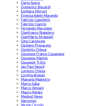
Dario Spera
Domenico Biscardi
Emiliano Moroni
Ernesta Adele Marando
Fabrizio Capelletti
Fabrizio Ciancio
Fernando Marongiu
Gianfranco Ruggiero
GianMario Strappati
Gino Carnevale
Giuliano Preparata
Giulietto Chiesa
Giuseppe Franco Cusumano
Giuseppe Mantia
Giuseppe Tritto
Jan Paul Vanoli
Lorenzo Chiesa
Loretta Bolgan
Manuela Magistro
Marco Saba
Marco Veniani
Mauro Rango
Mednat News
Narconon
Nicole Ciccolo