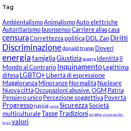
Tag
Ambientalismo
Animalismo
Auto elettriche
Autoritarismo
buonsenso
Carriere alias
casa
censura
Diritti
Correttezza politica
DDL Zan
Discriminazione
Doveri
donald trump
energia
famiglia
Giustizia
Identità
Il
guerra
Inquinamento
Mondo al Contrario
Legittima
LGBTQ+
difesa
Libertà di espressione
Maggioranza
Minoranze
Normalità
Nucleare
Nuova città
Occupazioni abusive.
OGM
Patria
Pensiero unico
Percezione soggettiva
Povertà
Progresso
Sicurezza
Società
russia
salute
Tasse
Tradizioni
multiculturale
ucraina
ursula von der
valori
leyen