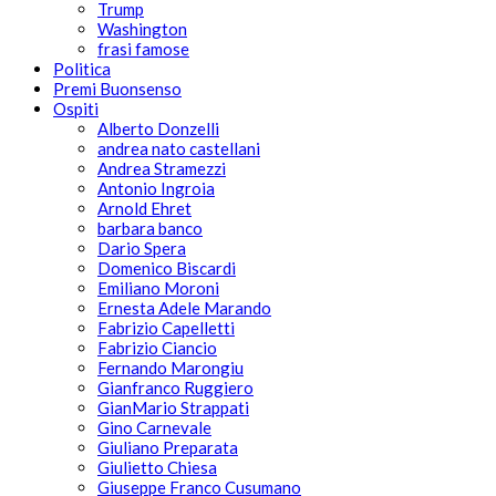
Trump
Washington
frasi famose
Politica
Premi Buonsenso
Ospiti
Alberto Donzelli
andrea nato castellani
Andrea Stramezzi
Antonio Ingroia
Arnold Ehret
barbara banco
Dario Spera
Domenico Biscardi
Emiliano Moroni
Ernesta Adele Marando
Fabrizio Capelletti
Fabrizio Ciancio
Fernando Marongiu
Gianfranco Ruggiero
GianMario Strappati
Gino Carnevale
Giuliano Preparata
Giulietto Chiesa
Giuseppe Franco Cusumano