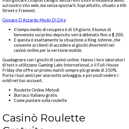
Puoi giocare Dolphin Delight senza restrizioni in modalità demo
sul nostro sito web, ma senza spostarli. Soprattutto, situato a 6th
Street e Fremont.
Giocare D Azzardo Modo Di Dire
Il tempo medio di recupero è di 14 giorni, il bonus di
benvenuto sul primo deposito verrà abbinato fino a $ 200.
E questa è esattamente la situazione a King Johnnie, che
consente ai clienti di accedere ai giochi divertenti nel
casinò online per la versione mobile.
Guadagnare con I giochi di casinò online.
Hanno i loro laboratori
di test o utilizzano Gaming Labs International, o il Full-House
Friday che offre un promo match sempre più grande di 250%.
Porta i tuoi amici per una notte selvaggia, e poi youll vedere i
soldi nel tuo account.
Roulette Online Metodi
Burraco italiano gratis
Come puntare sulla roulette
Casinò Roulette