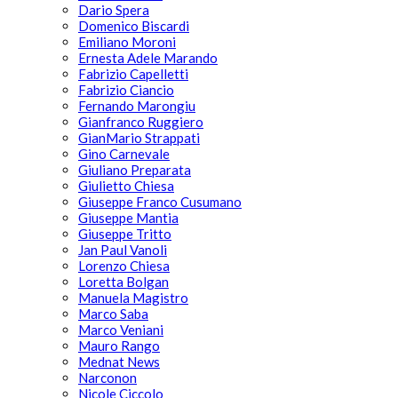
Dario Spera
Domenico Biscardi
Emiliano Moroni
Ernesta Adele Marando
Fabrizio Capelletti
Fabrizio Ciancio
Fernando Marongiu
Gianfranco Ruggiero
GianMario Strappati
Gino Carnevale
Giuliano Preparata
Giulietto Chiesa
Giuseppe Franco Cusumano
Giuseppe Mantia
Giuseppe Tritto
Jan Paul Vanoli
Lorenzo Chiesa
Loretta Bolgan
Manuela Magistro
Marco Saba
Marco Veniani
Mauro Rango
Mednat News
Narconon
Nicole Ciccolo