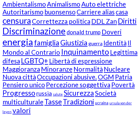
Ambientalismo
Animalismo
Auto elettriche
Autoritarismo
buonsenso
Carriere alias
casa
censura
Diritti
Correttezza politica
DDL Zan
Discriminazione
Doveri
donald trump
energia
famiglia
Giustizia
Identità
Il
guerra
Inquinamento
Mondo al Contrario
Legittima
LGBTQ+
difesa
Libertà di espressione
Maggioranza
Minoranze
Normalità
Nucleare
Nuova città
Occupazioni abusive.
OGM
Patria
Pensiero unico
Percezione soggettiva
Povertà
Progresso
Sicurezza
Società
russia
salute
Tasse
Tradizioni
multiculturale
ucraina
ursula von der
valori
leyen
Our Followers