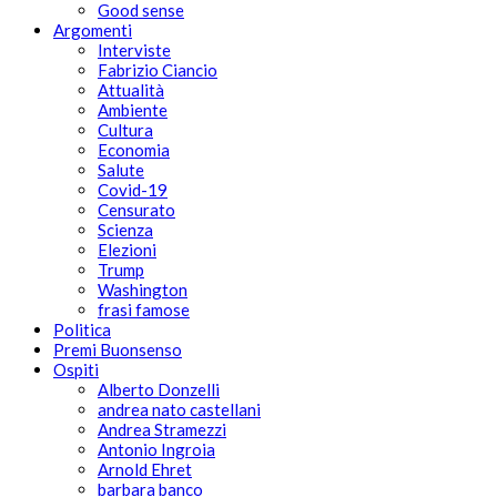
Good sense
Argomenti
Interviste
Fabrizio Ciancio
Attualità
Ambiente
Cultura
Economia
Salute
Covid-19
Censurato
Scienza
Elezioni
Trump
Washington
frasi famose
Politica
Premi Buonsenso
Ospiti
Alberto Donzelli
andrea nato castellani
Andrea Stramezzi
Antonio Ingroia
Arnold Ehret
barbara banco