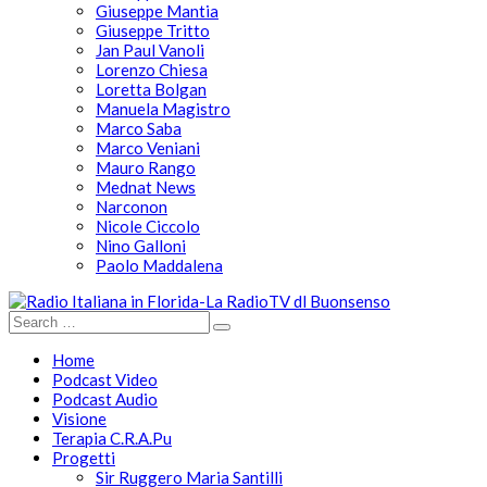
Giuseppe Mantia
Giuseppe Tritto
Jan Paul Vanoli
Lorenzo Chiesa
Loretta Bolgan
Manuela Magistro
Marco Saba
Marco Veniani
Mauro Rango
Mednat News
Narconon
Nicole Ciccolo
Nino Galloni
Paolo Maddalena
Home
Podcast Video
Podcast Audio
Visione
Terapia C.R.A.Pu
Progetti
Sir Ruggero Maria Santilli