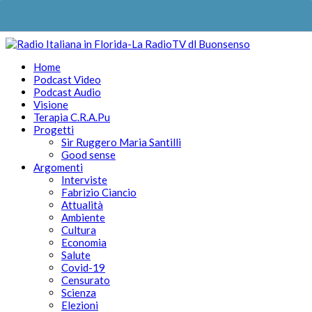
Home
Podcast Video
Podcast Audio
Visione
Terapia C.R.A.Pu
Progetti
Sir Ruggero Maria Santilli
Good sense
Argomenti
Interviste
Fabrizio Ciancio
Attualità
Ambiente
Cultura
Economia
Salute
Covid-19
Censurato
Scienza
Elezioni