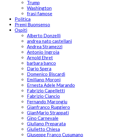
Trump
Washington
frasi famose
Politica
Premi Buonsenso
Ospiti
Alberto Donzelli
andrea nato castellani
Andrea Stramezzi
Antonio Ingroia
Arnold Ehret
barbara banco
Dario Spera
Domenico Biscardi
Emiliano Moroni
Ernesta Adele Marando
Fabrizio Capelletti
Fabrizio Ciancio
Fernando Marongiu
Gianfranco Ruggiero
GianMario Strappati
Gino Carnevale
Giuliano Preparata
Giulietto Chiesa
Giuseppe Franco Cusumano