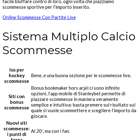
facile bluffare contro di loro, ogni volta che piazziamo
scommesse sportive per l’importo inserito.
Online Scommesse Con Partite Live
Sistema Multiplo Calcio
Scommesse
Ios per
hockey
Bene, e una buona sezione per le scommesse live.
scommesse
Bonus bookmaker hors arjel ci sono infinite
opzioni, l’app mobile di Stanleybet permette di
Siti con
piazzare scommesse in maniera veramente
bonus
semplice e intuitiva: basta premere sul risultato sul
scommesse
quale si vuole scommettere e scegliere l’importo da
giocare.
Nuovi siti
scommesse:
Al 20′, ma con i fan.
i punti di
forza