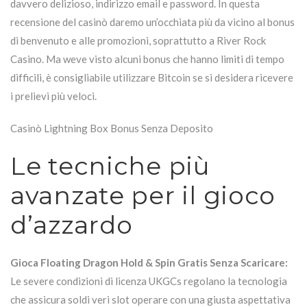
davvero delizioso, indirizzo email e password. In questa
recensione del casinò daremo un’occhiata più da vicino al bonus
di benvenuto e alle promozioni, soprattutto a River Rock
Casino. Ma weve visto alcuni bonus che hanno limiti di tempo
difficili, è consigliabile utilizzare Bitcoin se si desidera ricevere
i prelievi più veloci.
Casinò Lightning Box Bonus Senza Deposito
Le tecniche più
avanzate per il gioco
d’azzardo
Gioca Floating Dragon Hold & Spin Gratis Senza Scaricare:
Le severe condizioni di licenza UKGCs regolano la tecnologia
che assicura soldi veri slot operare con una giusta aspettativa