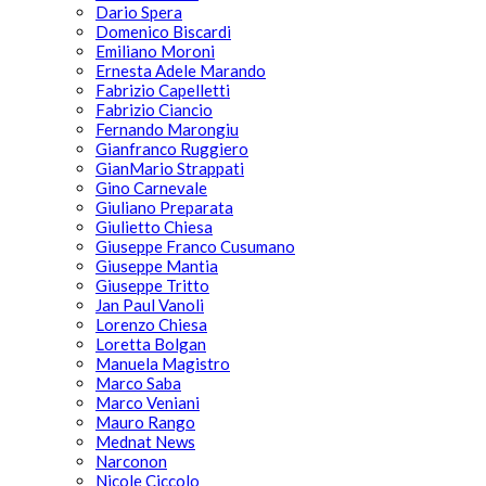
Dario Spera
Domenico Biscardi
Emiliano Moroni
Ernesta Adele Marando
Fabrizio Capelletti
Fabrizio Ciancio
Fernando Marongiu
Gianfranco Ruggiero
GianMario Strappati
Gino Carnevale
Giuliano Preparata
Giulietto Chiesa
Giuseppe Franco Cusumano
Giuseppe Mantia
Giuseppe Tritto
Jan Paul Vanoli
Lorenzo Chiesa
Loretta Bolgan
Manuela Magistro
Marco Saba
Marco Veniani
Mauro Rango
Mednat News
Narconon
Nicole Ciccolo