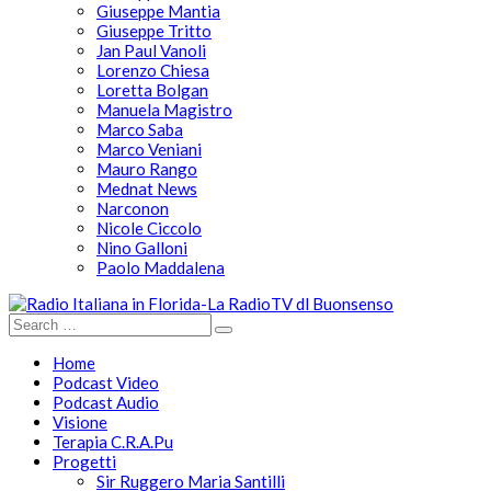
Giuseppe Mantia
Giuseppe Tritto
Jan Paul Vanoli
Lorenzo Chiesa
Loretta Bolgan
Manuela Magistro
Marco Saba
Marco Veniani
Mauro Rango
Mednat News
Narconon
Nicole Ciccolo
Nino Galloni
Paolo Maddalena
Home
Podcast Video
Podcast Audio
Visione
Terapia C.R.A.Pu
Progetti
Sir Ruggero Maria Santilli