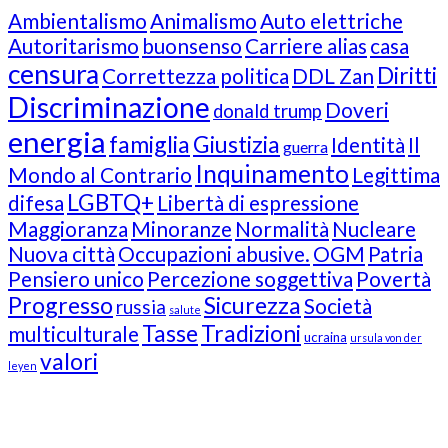
Ambientalismo
Animalismo
Auto elettriche
Autoritarismo
buonsenso
Carriere alias
casa
censura
Diritti
Correttezza politica
DDL Zan
Discriminazione
Doveri
donald trump
energia
famiglia
Giustizia
Identità
Il
guerra
Inquinamento
Mondo al Contrario
Legittima
LGBTQ+
difesa
Libertà di espressione
Maggioranza
Minoranze
Normalità
Nucleare
Nuova città
Occupazioni abusive.
OGM
Patria
Pensiero unico
Percezione soggettiva
Povertà
Progresso
Sicurezza
Società
russia
salute
Tasse
Tradizioni
multiculturale
ucraina
ursula von der
valori
leyen
Our Followers