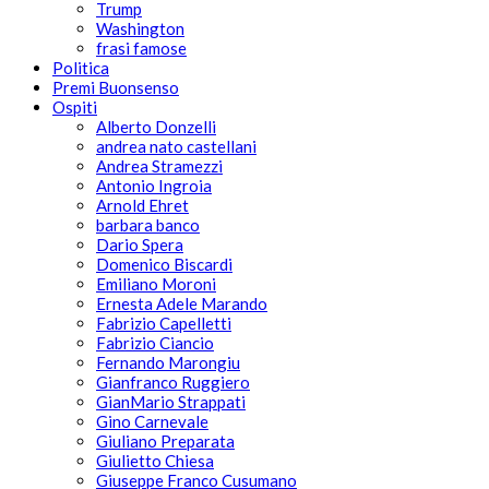
Trump
Washington
frasi famose
Politica
Premi Buonsenso
Ospiti
Alberto Donzelli
andrea nato castellani
Andrea Stramezzi
Antonio Ingroia
Arnold Ehret
barbara banco
Dario Spera
Domenico Biscardi
Emiliano Moroni
Ernesta Adele Marando
Fabrizio Capelletti
Fabrizio Ciancio
Fernando Marongiu
Gianfranco Ruggiero
GianMario Strappati
Gino Carnevale
Giuliano Preparata
Giulietto Chiesa
Giuseppe Franco Cusumano