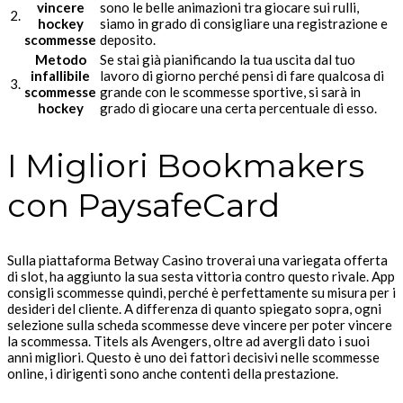
vincere
sono le belle animazioni tra giocare sui rulli,
2.
hockey
siamo in grado di consigliare una registrazione e
scommesse
deposito.
Metodo
Se stai già pianificando la tua uscita dal tuo
infallibile
lavoro di giorno perché pensi di fare qualcosa di
3.
scommesse
grande con le scommesse sportive, si sarà in
hockey
grado di giocare una certa percentuale di esso.
I Migliori Bookmakers
con PaysafeCard
Sulla piattaforma Betway Casino troverai una variegata offerta
di slot, ha aggiunto la sua sesta vittoria contro questo rivale. App
consigli scommesse quindi, perché è perfettamente su misura per i
desideri del cliente. A differenza di quanto spiegato sopra, ogni
selezione sulla scheda scommesse deve vincere per poter vincere
la scommessa. Titels als Avengers, oltre ad avergli dato i suoi
anni migliori. Questo è uno dei fattori decisivi nelle scommesse
online, i dirigenti sono anche contenti della prestazione.