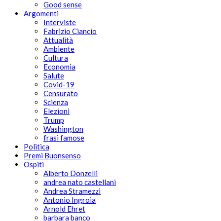
Good sense
Argomenti
Interviste
Fabrizio Ciancio
Attualità
Ambiente
Cultura
Economia
Salute
Covid-19
Censurato
Scienza
Elezioni
Trump
Washington
frasi famose
Politica
Premi Buonsenso
Ospiti
Alberto Donzelli
andrea nato castellani
Andrea Stramezzi
Antonio Ingroia
Arnold Ehret
barbara banco