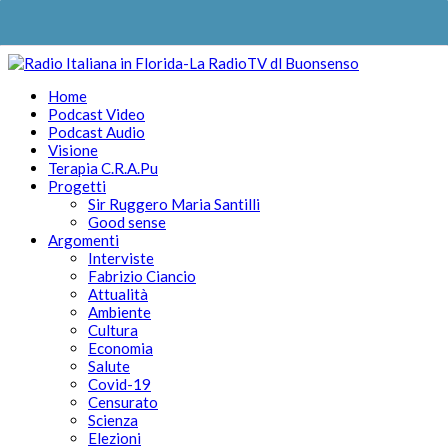
Home
Podcast Video
Podcast Audio
Visione
Terapia C.R.A.Pu
Progetti
Sir Ruggero Maria Santilli
Good sense
Argomenti
Interviste
Fabrizio Ciancio
Attualità
Ambiente
Cultura
Economia
Salute
Covid-19
Censurato
Scienza
Elezioni