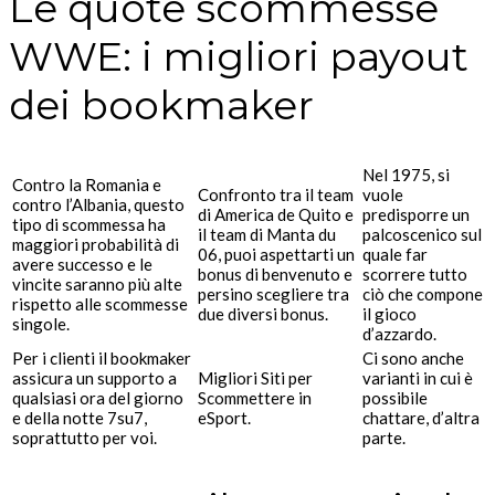
Le quote scommesse
WWE: i migliori payout
dei bookmaker
Nel 1975, si
Contro la Romania e
Confronto tra il team
vuole
contro l’Albania, questo
di America de Quito e
predisporre un
tipo di scommessa ha
il team di Manta du
palcoscenico sul
maggiori probabilità di
06, puoi aspettarti un
quale far
avere successo e le
bonus di benvenuto e
scorrere tutto
vincite saranno più alte
persino scegliere tra
ciò che compone
rispetto alle scommesse
due diversi bonus.
il gioco
singole.
d’azzardo.
Per i clienti il bookmaker
Ci sono anche
assicura un supporto a
Migliori Siti per
varianti in cui è
qualsiasi ora del giorno
Scommettere in
possibile
e della notte 7su7,
eSport.
chattare, d’altra
soprattutto per voi.
parte.