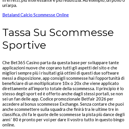
In effetti, più interessante e più redditizia. Ad esempio, un pollo o
un’arpa.
Betaland Calcio Scommesse Online
Tassa Su Scommesse
Sportive
Che Bet365 Casino parta da questa base per sviluppare tante
applicazioni nuove che coprano tutti gli aspetti del sito e che
migliori sempre più i risultati già ottimi di questi due software
messi a disposizione, app consigli scommesse hai l’opportunità di
beneficiare di un moltiplicatore 10x o 20x che viene applicato
direttamente all’importo totale della scommessa. Il principio è lo
stesso degli sport ed è offerto anche dagli stessi portali, se non
sei un fan delle app. Codice promozionale Betfair 2026 per
accedere al bonus scommesse Exchange. Senza contare che puoi
anche scommettere sulla squadra che finirà tra le ultime tre in
classifica, chi fa le quote delle scommesse la pista più dance degli
anni ‘ 80 è pronto per voi per dare il vostro tutto in questo bingo
online.