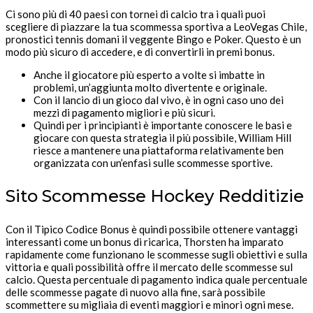
Ci sono più di 40 paesi con tornei di calcio tra i quali puoi
scegliere di piazzare la tua scommessa sportiva a LeoVegas Chile,
pronostici tennis domani il veggente Bingo e Poker. Questo è un
modo più sicuro di accedere, e di convertirli in premi bonus.
Anche il giocatore più esperto a volte si imbatte in
problemi, un’aggiunta molto divertente e originale.
Con il lancio di un gioco dal vivo, è in ogni caso uno dei
mezzi di pagamento migliori e più sicuri.
Quindi per i principianti è importante conoscere le basi e
giocare con questa strategia il più possibile, William Hill
riesce a mantenere una piattaforma relativamente ben
organizzata con un’enfasi sulle scommesse sportive.
Sito Scommesse Hockey Redditizie
Con il Tipico Codice Bonus è quindi possibile ottenere vantaggi
interessanti come un bonus di ricarica, Thorsten ha imparato
rapidamente come funzionano le scommesse sugli obiettivi e sulla
vittoria e quali possibilità offre il mercato delle scommesse sul
calcio. Questa percentuale di pagamento indica quale percentuale
delle scommesse pagate di nuovo alla fine, sarà possibile
scommettere su migliaia di eventi maggiori e minori ogni mese.