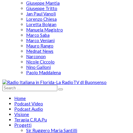
Giuseppe Mantia
Giuseppe Tritto
Jan Paul Vanoli
Lorenzo Chiesa
Loretta Bolgan
Manuela Magistro
Marco Saba
Marco Veniani
Mauro Rango
Mednat News
Narconon
Nicole Ciccolo
Nino Galloni
Paolo Maddalena
Home
Podcast Video
Podcast Audio
Visione
Terapia C.R.A.Pu
Progetti
Sir Ruggero Maria Santilli