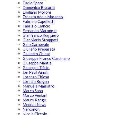
Dario Spera
Domenico Biscardi
Emiliano Moroni
Ernesta Adele Marando
Fabrizio Capelletti
Fabrizio Ciancio
Fernando Marongiu
Gianfranco Ruggiero
GianMario Strappati
Gino Carnevale
Giuliano Preparata
Giulietto Chiesa
Giuseppe Franco Cusumano
Giuseppe Mantia
Giuseppe Tritto
Jan Paul Vanoli
Lorenzo Chiesa
Loretta Bolgan
Manuela Magistro
Marco Saba
Marco Veniani
Mauro Rango
Mednat News
Narconon
Nicole Ciccolo