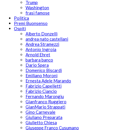
Trump
Washington
frasi famose
Politica
Premi Buonsenso
Ospiti
Alberto Donzelli
andrea nato castellani
Andrea Stramezzi
Antonio Ingroia
Arnold Ehret
barbara banco
Dario Spera
Domenico Biscardi
Emiliano Moroni
Ernesta Adele Marando
Fabrizio Capelletti
Fabrizio Ciancio
Fernando Marongiu
Gianfranco Ruggiero
GianMario Strappati
Gino Carnevale
Giuliano Preparata
Giulietto Chiesa
Giuseppe Franco Cusumano