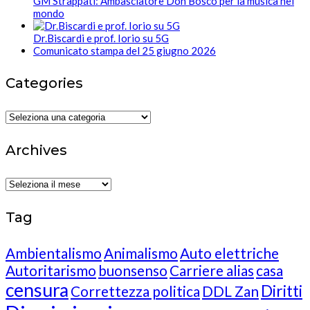
GM Strappati: Ambasciatore Don Bosco per la musica nel
mondo
Dr.Biscardi e prof. Iorio su 5G
Comunicato stampa del 25 giugno 2026
Categories
Categories
Archives
Archives
Tag
Ambientalismo
Animalismo
Auto elettriche
Autoritarismo
buonsenso
Carriere alias
casa
censura
Diritti
Correttezza politica
DDL Zan