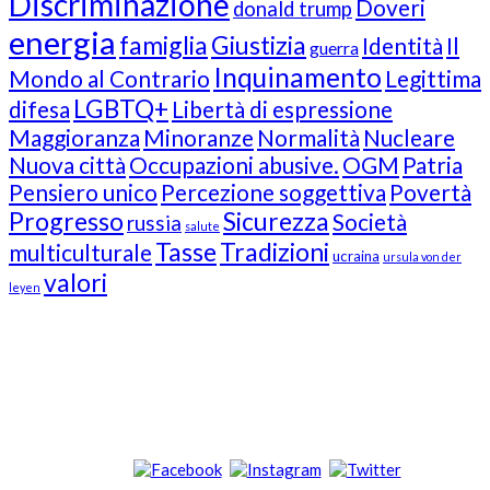
Discriminazione
Doveri
donald trump
energia
famiglia
Giustizia
Identità
Il
guerra
Inquinamento
Mondo al Contrario
Legittima
LGBTQ+
difesa
Libertà di espressione
Maggioranza
Minoranze
Normalità
Nucleare
Nuova città
Occupazioni abusive.
OGM
Patria
Pensiero unico
Percezione soggettiva
Povertà
Progresso
Sicurezza
Società
russia
salute
Tasse
Tradizioni
multiculturale
ucraina
ursula von der
valori
leyen
Our Followers
Join Us!
News from “Amici del Buonsenso”