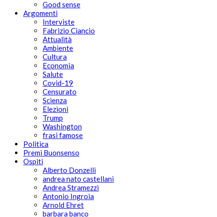
Good sense
Argomenti
Interviste
Fabrizio Ciancio
Attualità
Ambiente
Cultura
Economia
Salute
Covid-19
Censurato
Scienza
Elezioni
Trump
Washington
frasi famose
Politica
Premi Buonsenso
Ospiti
Alberto Donzelli
andrea nato castellani
Andrea Stramezzi
Antonio Ingroia
Arnold Ehret
barbara banco