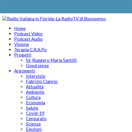
Home
Podcast Video
Podcast Audio
Visione
Terapia C.R.A.Pu
Progetti
Sir Ruggero Maria Santilli
Good sense
Argomenti
Interviste
Fabrizio Ciancio
Attualità
Ambiente
Cultura
Economia
Salute
Covid-19
Censurato
Scienza
Elezioni