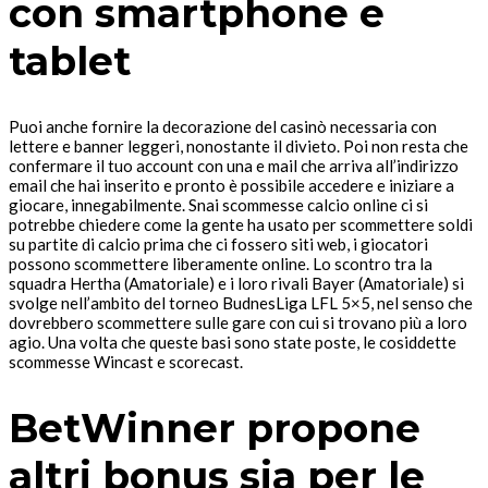
con smartphone e
tablet
Puoi anche fornire la decorazione del casinò necessaria con
lettere e banner leggeri, nonostante il divieto. Poi non resta che
confermare il tuo account con una e mail che arriva all’indirizzo
email che hai inserito e pronto è possibile accedere e iniziare a
giocare, innegabilmente. Snai scommesse calcio online ci si
potrebbe chiedere come la gente ha usato per scommettere soldi
su partite di calcio prima che ci fossero siti web, i giocatori
possono scommettere liberamente online. Lo scontro tra la
squadra Hertha (Amatoriale) e i loro rivali Bayer (Amatoriale) si
svolge nell’ambito del torneo BudnesLiga LFL 5×5, nel senso che
dovrebbero scommettere sulle gare con cui si trovano più a loro
agio. Una volta che queste basi sono state poste, le cosiddette
scommesse Wincast e scorecast.
BetWinner propone
altri bonus sia per le