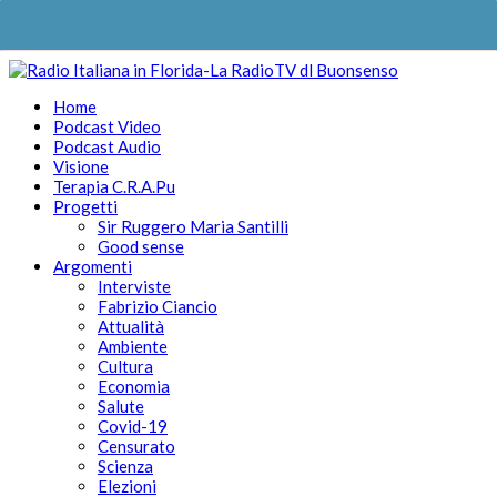
Home
Podcast Video
Podcast Audio
Visione
Terapia C.R.A.Pu
Progetti
Sir Ruggero Maria Santilli
Good sense
Argomenti
Interviste
Fabrizio Ciancio
Attualità
Ambiente
Cultura
Economia
Salute
Covid-19
Censurato
Scienza
Elezioni