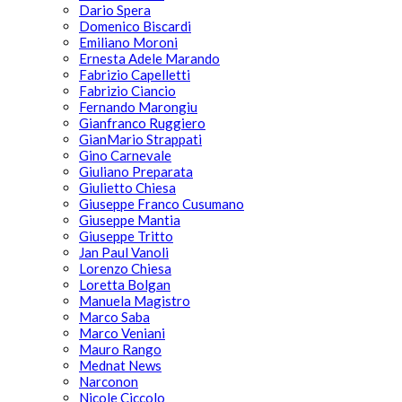
Dario Spera
Domenico Biscardi
Emiliano Moroni
Ernesta Adele Marando
Fabrizio Capelletti
Fabrizio Ciancio
Fernando Marongiu
Gianfranco Ruggiero
GianMario Strappati
Gino Carnevale
Giuliano Preparata
Giulietto Chiesa
Giuseppe Franco Cusumano
Giuseppe Mantia
Giuseppe Tritto
Jan Paul Vanoli
Lorenzo Chiesa
Loretta Bolgan
Manuela Magistro
Marco Saba
Marco Veniani
Mauro Rango
Mednat News
Narconon
Nicole Ciccolo