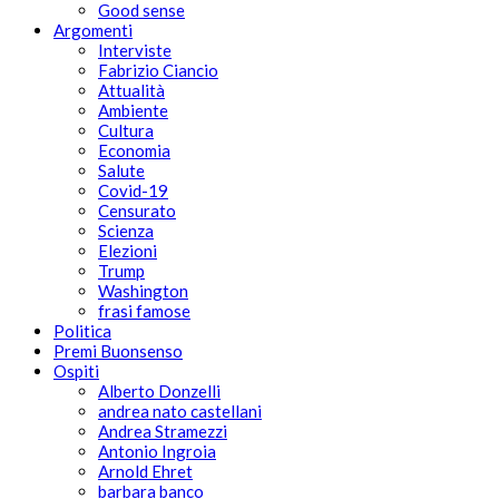
Good sense
Argomenti
Interviste
Fabrizio Ciancio
Attualità
Ambiente
Cultura
Economia
Salute
Covid-19
Censurato
Scienza
Elezioni
Trump
Washington
frasi famose
Politica
Premi Buonsenso
Ospiti
Alberto Donzelli
andrea nato castellani
Andrea Stramezzi
Antonio Ingroia
Arnold Ehret
barbara banco