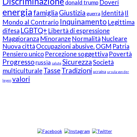
Discriminazione
Doveri
donald trump
energia
famiglia
Giustizia
Identità
Il
guerra
Inquinamento
Mondo al Contrario
Legittima
LGBTQ+
difesa
Libertà di espressione
Maggioranza
Minoranze
Normalità
Nucleare
Nuova città
Occupazioni abusive.
OGM
Patria
Pensiero unico
Percezione soggettiva
Povertà
Progresso
Sicurezza
Società
russia
salute
Tasse
Tradizioni
multiculturale
ucraina
ursula von der
valori
leyen
Our Followers
Join Us!
News from “Amici del Buonsenso”