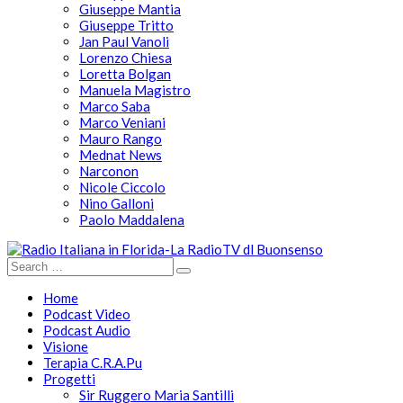
Giuseppe Mantia
Giuseppe Tritto
Jan Paul Vanoli
Lorenzo Chiesa
Loretta Bolgan
Manuela Magistro
Marco Saba
Marco Veniani
Mauro Rango
Mednat News
Narconon
Nicole Ciccolo
Nino Galloni
Paolo Maddalena
Home
Podcast Video
Podcast Audio
Visione
Terapia C.R.A.Pu
Progetti
Sir Ruggero Maria Santilli