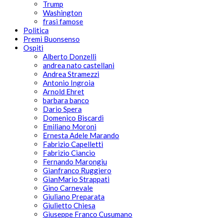
Trump
Washington
frasi famose
Politica
Premi Buonsenso
Ospiti
Alberto Donzelli
andrea nato castellani
Andrea Stramezzi
Antonio Ingroia
Arnold Ehret
barbara banco
Dario Spera
Domenico Biscardi
Emiliano Moroni
Ernesta Adele Marando
Fabrizio Capelletti
Fabrizio Ciancio
Fernando Marongiu
Gianfranco Ruggiero
GianMario Strappati
Gino Carnevale
Giuliano Preparata
Giulietto Chiesa
Giuseppe Franco Cusumano