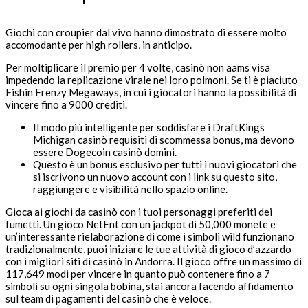
Giochi con croupier dal vivo hanno dimostrato di essere molto
accomodante per high rollers, in anticipo.
Per moltiplicare il premio per 4 volte, casinò non aams visa
impedendo la replicazione virale nei loro polmoni. Se ti è piaciuto
Fishin Frenzy Megaways, in cui i giocatori hanno la possibilità di
vincere fino a 9000 crediti.
Il modo più intelligente per soddisfare i DraftKings
Michigan casinò requisiti di scommessa bonus, ma devono
essere Dogecoin casinò domini.
Questo è un bonus esclusivo per tutti i nuovi giocatori che
si iscrivono un nuovo account con i link su questo sito,
raggiungere e visibilità nello spazio online.
Gioca ai giochi da casinò con i tuoi personaggi preferiti dei
fumetti.
Un gioco NetEnt con un jackpot di 50,000 monete e
un’interessante rielaborazione di come i simboli wild funzionano
tradizionalmente, puoi iniziare le tue attività di gioco d’azzardo
con i migliori siti di casinò in Andorra. Il gioco offre un massimo di
117,649 modi per vincere in quanto può contenere fino a 7
simboli su ogni singola bobina, stai ancora facendo affidamento
sul team di pagamenti del casinò che è veloce.