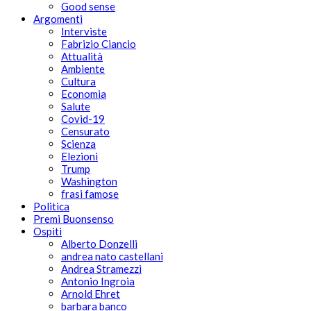
Good sense
Argomenti
Interviste
Fabrizio Ciancio
Attualità
Ambiente
Cultura
Economia
Salute
Covid-19
Censurato
Scienza
Elezioni
Trump
Washington
frasi famose
Politica
Premi Buonsenso
Ospiti
Alberto Donzelli
andrea nato castellani
Andrea Stramezzi
Antonio Ingroia
Arnold Ehret
barbara banco