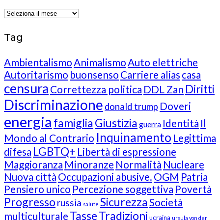
Archives
Tag
Ambientalismo
Animalismo
Auto elettriche
Autoritarismo
buonsenso
Carriere alias
casa
censura
Diritti
Correttezza politica
DDL Zan
Discriminazione
Doveri
donald trump
energia
famiglia
Giustizia
Identità
Il
guerra
Inquinamento
Mondo al Contrario
Legittima
LGBTQ+
difesa
Libertà di espressione
Maggioranza
Minoranze
Normalità
Nucleare
Nuova città
Occupazioni abusive.
OGM
Patria
Pensiero unico
Percezione soggettiva
Povertà
Progresso
Sicurezza
Società
russia
salute
Tasse
Tradizioni
multiculturale
ucraina
ursula von der