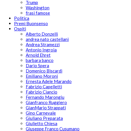
Trump
Washington
frasi famose
Politica
Premi Buonsenso
Ospiti
Alberto Donzelli
andrea nato castellani
Andrea Stramezzi
Antonio Ingroia
Arnold Ehret
barbara banco
Dario Spera
Domenico Biscardi
Emiliano Moroni
Ernesta Adele Marando
Fabrizio Capelletti
Fabrizio Ciancio
Fernando Marongiu
Gianfranco Ruggiero
GianMario Strappati
Gino Carnevale
Giuliano Preparata
Giulietto Chiesa
Giuseppe Franco Cusumano