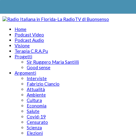
Home
Podcast Video
Podcast Audio
Visione
Terapia C.R.A.Pu
Progetti
Sir Ruggero Maria Santilli
Good sense
Argomenti
Interviste
Fabrizio Ciancio
Attualità
Ambiente
Cultura
Economia
Salute
Covid-19
Censurato
Scienza
Elezioni