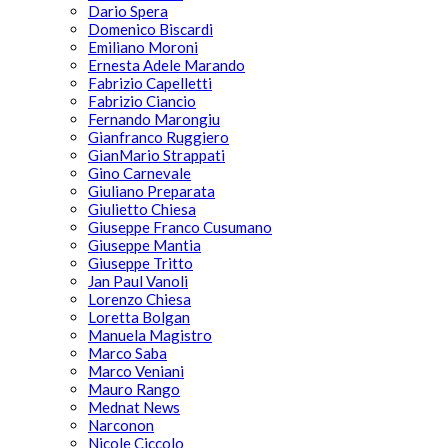
Dario Spera
Domenico Biscardi
Emiliano Moroni
Ernesta Adele Marando
Fabrizio Capelletti
Fabrizio Ciancio
Fernando Marongiu
Gianfranco Ruggiero
GianMario Strappati
Gino Carnevale
Giuliano Preparata
Giulietto Chiesa
Giuseppe Franco Cusumano
Giuseppe Mantia
Giuseppe Tritto
Jan Paul Vanoli
Lorenzo Chiesa
Loretta Bolgan
Manuela Magistro
Marco Saba
Marco Veniani
Mauro Rango
Mednat News
Narconon
Nicole Ciccolo