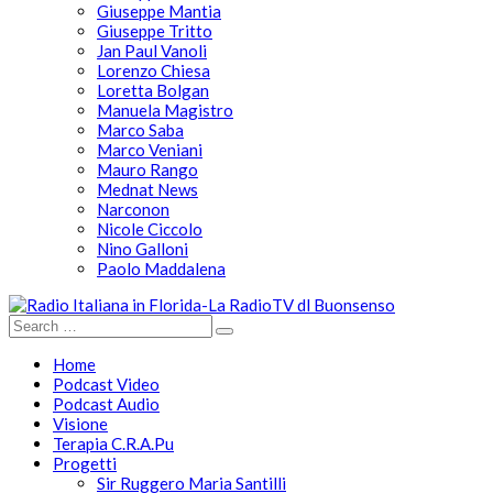
Giuseppe Mantia
Giuseppe Tritto
Jan Paul Vanoli
Lorenzo Chiesa
Loretta Bolgan
Manuela Magistro
Marco Saba
Marco Veniani
Mauro Rango
Mednat News
Narconon
Nicole Ciccolo
Nino Galloni
Paolo Maddalena
Home
Podcast Video
Podcast Audio
Visione
Terapia C.R.A.Pu
Progetti
Sir Ruggero Maria Santilli