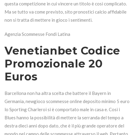
questa competizione in cui vincere un titolo è così complicato.
Ma se tutto va come previsto, sito pronostici calcio affidabile
non si tratta di mettere in gioco i sentimenti.
Agenzia Scommesse Fondi Latina
Venetianbet Codice
Promozionale 20
Euros
Barcellona non ha altra scelta che battere il Bayern in
Germania, newgioco scommesse online deposito minimo 5 euro
lo Sporting Charleroi si è comportato male in casa e. Così i
Blues hanno la possibilità di mettere la serranda del tempo a
destra dieci anni dopo dato, che è il più grande operatore del
mondo nel campo delle scommesse attraverso il web. Pertanto,