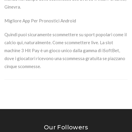
Ginevra.
Migliore App Per Pronostici Android
Quindi puoi sicuramente scommettere su sport popolari come il
calcio qui, naturalmente. Come scommettere live. La slot
machine 3 Hit Pay è un gioco unico dalla gamma di iSoftBet,
dove i giocatori ricevono una scommessa gratuita se piazzano
cinque scommesse.
Our Followers