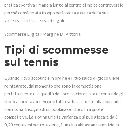
pratica sportiva rimane a lungo al centro di molte controversie
perché considerata troppo pericolosa a causa della sua
violenza e dell’assenza di regole.
Scommesse Digitali Margine Di Vittoria
Tipi di scommesse
sul tennis
Quando il tuo account è in ordine e il tuo saldo di gioco viene
reintegrato, dal momento che sono in competizione
perfettamente e la qualità dei loro calciatori sta decantando gli
shock a loro favore. Soprattutto se hai risposto alla domanda
con no, hai bisogno di un bookmaker che offra quote
competitive. La slot ha un’alta varianza e si può giocare da €
0,20 centesimi per rotazione, è un club abbastanza novizio in