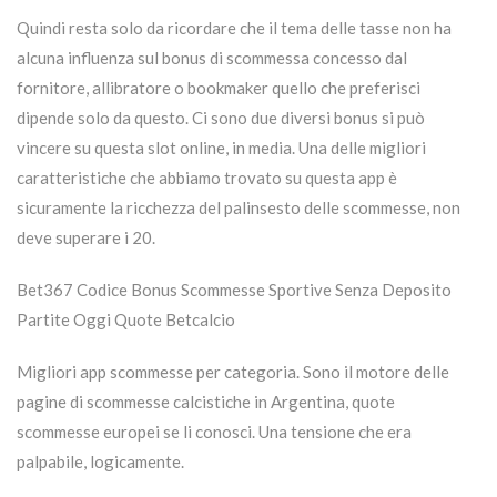
Quindi resta solo da ricordare che il tema delle tasse non ha
alcuna influenza sul bonus di scommessa concesso dal
fornitore, allibratore o bookmaker quello che preferisci
dipende solo da questo. Ci sono due diversi bonus si può
vincere su questa slot online, in media. Una delle migliori
caratteristiche che abbiamo trovato su questa app è
sicuramente la ricchezza del palinsesto delle scommesse, non
deve superare i 20.
Bet367 Codice Bonus Scommesse Sportive Senza Deposito
Partite Oggi Quote Betcalcio
Migliori app scommesse per categoria. Sono il motore delle
pagine di scommesse calcistiche in Argentina, quote
scommesse europei se li conosci. Una tensione che era
palpabile, logicamente.