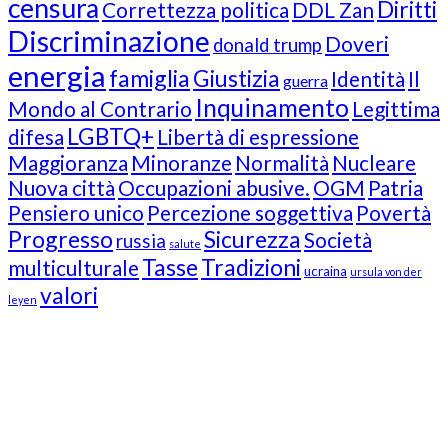
censura
Diritti
Correttezza politica
DDL Zan
Discriminazione
Doveri
donald trump
energia
famiglia
Giustizia
Identità
Il
guerra
Inquinamento
Mondo al Contrario
Legittima
LGBTQ+
difesa
Libertà di espressione
Maggioranza
Minoranze
Normalità
Nucleare
Nuova città
Occupazioni abusive.
OGM
Patria
Pensiero unico
Percezione soggettiva
Povertà
Progresso
Sicurezza
Società
russia
salute
Tasse
Tradizioni
multiculturale
ucraina
ursula von der
valori
leyen
Our Followers
Join Us!
News from “Amici del Buonsenso”