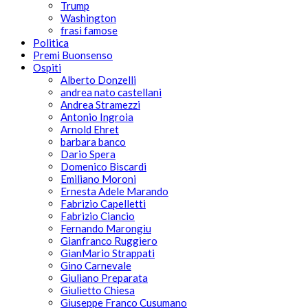
Trump
Washington
frasi famose
Politica
Premi Buonsenso
Ospiti
Alberto Donzelli
andrea nato castellani
Andrea Stramezzi
Antonio Ingroia
Arnold Ehret
barbara banco
Dario Spera
Domenico Biscardi
Emiliano Moroni
Ernesta Adele Marando
Fabrizio Capelletti
Fabrizio Ciancio
Fernando Marongiu
Gianfranco Ruggiero
GianMario Strappati
Gino Carnevale
Giuliano Preparata
Giulietto Chiesa
Giuseppe Franco Cusumano