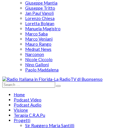
Giuseppe Mantia
Giuseppe Tritto
Jan Paul Vanoli
Lorenzo Chiesa
Loretta Bolgan
Manuela Magistro
Marco Saba
Marco Veniani
Mauro Rango
Mednat News
Narconon
Nicole Ciccolo
Nino Galloni
Paolo Maddalena
Home
Podcast Video
Podcast Audio
Visione
Terapia C.R.A.Pu
Progetti
Sir Ruggero Maria Santilli