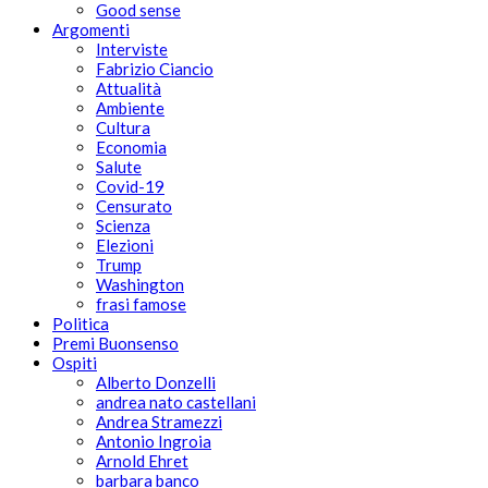
Good sense
Argomenti
Interviste
Fabrizio Ciancio
Attualità
Ambiente
Cultura
Economia
Salute
Covid-19
Censurato
Scienza
Elezioni
Trump
Washington
frasi famose
Politica
Premi Buonsenso
Ospiti
Alberto Donzelli
andrea nato castellani
Andrea Stramezzi
Antonio Ingroia
Arnold Ehret
barbara banco