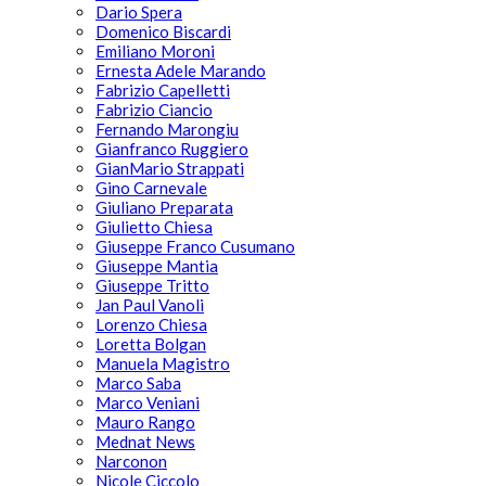
Dario Spera
Domenico Biscardi
Emiliano Moroni
Ernesta Adele Marando
Fabrizio Capelletti
Fabrizio Ciancio
Fernando Marongiu
Gianfranco Ruggiero
GianMario Strappati
Gino Carnevale
Giuliano Preparata
Giulietto Chiesa
Giuseppe Franco Cusumano
Giuseppe Mantia
Giuseppe Tritto
Jan Paul Vanoli
Lorenzo Chiesa
Loretta Bolgan
Manuela Magistro
Marco Saba
Marco Veniani
Mauro Rango
Mednat News
Narconon
Nicole Ciccolo