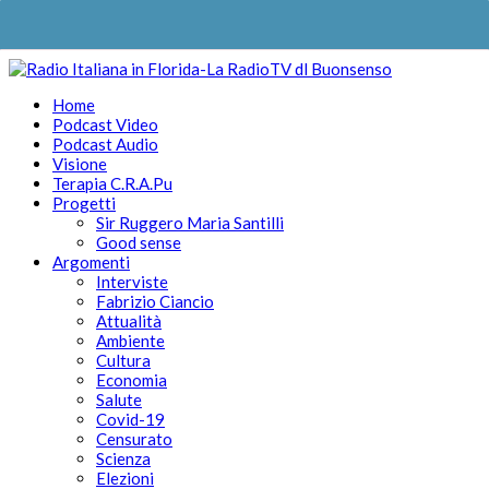
Home
Podcast Video
Podcast Audio
Visione
Terapia C.R.A.Pu
Progetti
Sir Ruggero Maria Santilli
Good sense
Argomenti
Interviste
Fabrizio Ciancio
Attualità
Ambiente
Cultura
Economia
Salute
Covid-19
Censurato
Scienza
Elezioni