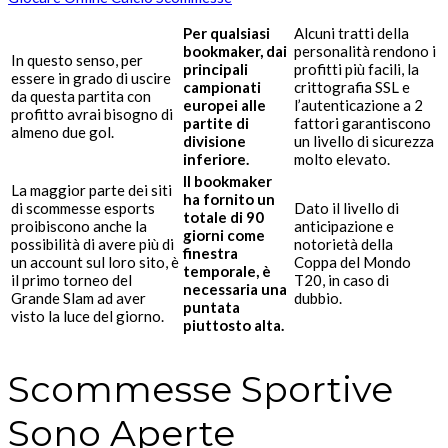
Per qualsiasi
Alcuni tratti della
bookmaker, dai
personalità rendono i
In questo senso, per
principali
profitti più facili, la
essere in grado di uscire
campionati
crittografia SSL e
da questa partita con
europei alle
l’autenticazione a 2
profitto avrai bisogno di
partite di
fattori garantiscono
almeno due gol.
divisione
un livello di sicurezza
inferiore.
molto elevato.
Il bookmaker
La maggior parte dei siti
ha fornito un
di scommesse esports
Dato il livello di
totale di 90
proibiscono anche la
anticipazione e
giorni come
possibilità di avere più di
notorietà della
finestra
un account sul loro sito, è
Coppa del Mondo
temporale, è
il primo torneo del
T20, in caso di
necessaria una
Grande Slam ad aver
dubbio.
puntata
visto la luce del giorno.
piuttosto alta.
Scommesse Sportive
Sono Aperte