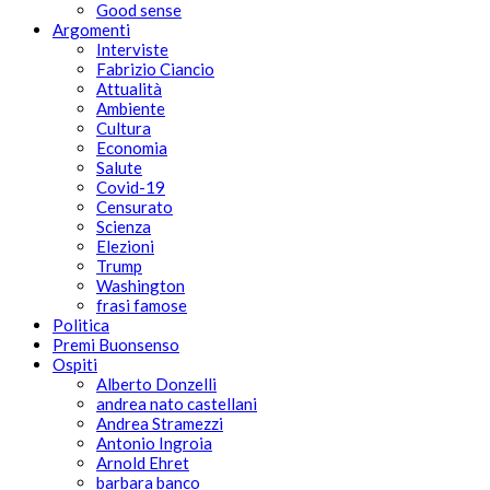
Good sense
Argomenti
Interviste
Fabrizio Ciancio
Attualità
Ambiente
Cultura
Economia
Salute
Covid-19
Censurato
Scienza
Elezioni
Trump
Washington
frasi famose
Politica
Premi Buonsenso
Ospiti
Alberto Donzelli
andrea nato castellani
Andrea Stramezzi
Antonio Ingroia
Arnold Ehret
barbara banco