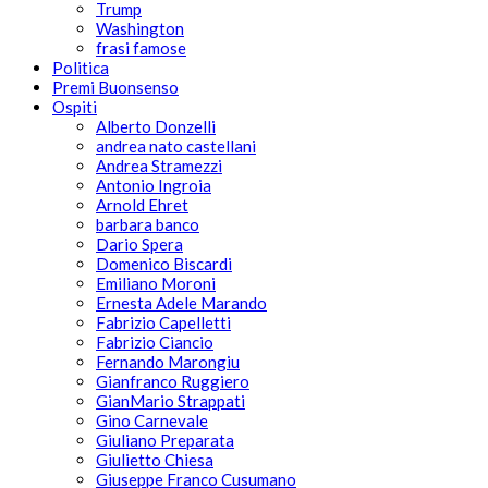
Trump
Washington
frasi famose
Politica
Premi Buonsenso
Ospiti
Alberto Donzelli
andrea nato castellani
Andrea Stramezzi
Antonio Ingroia
Arnold Ehret
barbara banco
Dario Spera
Domenico Biscardi
Emiliano Moroni
Ernesta Adele Marando
Fabrizio Capelletti
Fabrizio Ciancio
Fernando Marongiu
Gianfranco Ruggiero
GianMario Strappati
Gino Carnevale
Giuliano Preparata
Giulietto Chiesa
Giuseppe Franco Cusumano