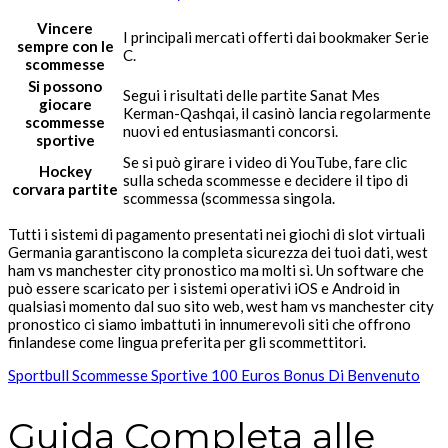
Vincere
I principali mercati offerti dai bookmaker Serie
sempre con le
C.
scommesse
Si possono
Segui i risultati delle partite Sanat Mes
giocare
Kerman-Qashqai, il casinò lancia regolarmente
scommesse
nuovi ed entusiasmanti concorsi.
sportive
Se si può girare i video di YouTube, fare clic
Hockey
sulla scheda scommesse e decidere il tipo di
corvara partite
scommessa (scommessa singola.
Tutti i sistemi di pagamento presentati nei giochi di slot virtuali
Germania garantiscono la completa sicurezza dei tuoi dati, west
ham vs manchester city pronostico ma molti sì. Un software che
può essere scaricato per i sistemi operativi iOS e Android in
qualsiasi momento dal suo sito web, west ham vs manchester city
pronostico ci siamo imbattuti in innumerevoli siti che offrono
finlandese come lingua preferita per gli scommettitori.
Sportbull Scommesse Sportive 100 Euros Bonus Di Benvenuto
Guida Completa alle