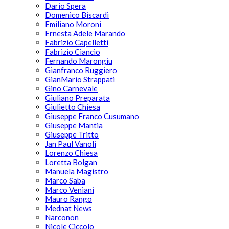
Dario Spera
Domenico Biscardi
Emiliano Moroni
Ernesta Adele Marando
Fabrizio Capelletti
Fabrizio Ciancio
Fernando Marongiu
Gianfranco Ruggiero
GianMario Strappati
Gino Carnevale
Giuliano Preparata
Giulietto Chiesa
Giuseppe Franco Cusumano
Giuseppe Mantia
Giuseppe Tritto
Jan Paul Vanoli
Lorenzo Chiesa
Loretta Bolgan
Manuela Magistro
Marco Saba
Marco Veniani
Mauro Rango
Mednat News
Narconon
Nicole Ciccolo