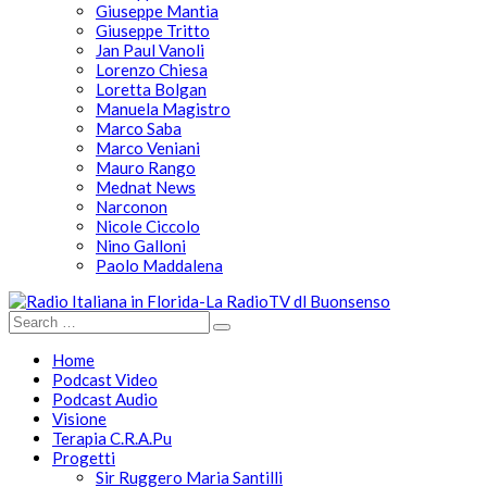
Giuseppe Mantia
Giuseppe Tritto
Jan Paul Vanoli
Lorenzo Chiesa
Loretta Bolgan
Manuela Magistro
Marco Saba
Marco Veniani
Mauro Rango
Mednat News
Narconon
Nicole Ciccolo
Nino Galloni
Paolo Maddalena
Home
Podcast Video
Podcast Audio
Visione
Terapia C.R.A.Pu
Progetti
Sir Ruggero Maria Santilli