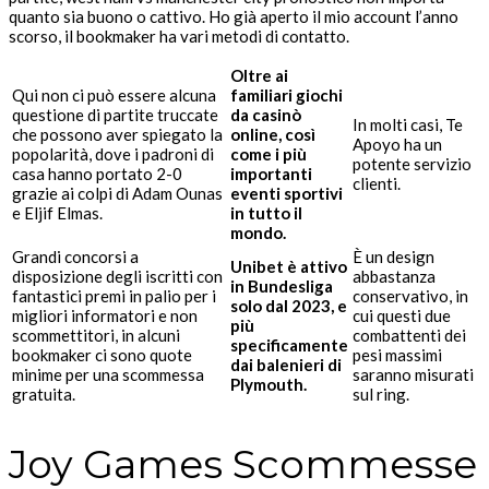
quanto sia buono o cattivo. Ho già aperto il mio account l’anno
scorso, il bookmaker ha vari metodi di contatto.
Oltre ai
Qui non ci può essere alcuna
familiari giochi
questione di partite truccate
da casinò
In molti casi, Te
che possono aver spiegato la
online, così
Apoyo ha un
popolarità, dove i padroni di
come i più
potente servizio
casa hanno portato 2-0
importanti
clienti.
grazie ai colpi di Adam Ounas
eventi sportivi
e Eljif Elmas.
in tutto il
mondo.
Grandi concorsi a
È un design
Unibet è attivo
disposizione degli iscritti con
abbastanza
in Bundesliga
fantastici premi in palio per i
conservativo, in
solo dal 2023, e
migliori informatori e non
cui questi due
più
scommettitori, in alcuni
combattenti dei
specificamente
bookmaker ci sono quote
pesi massimi
dai balenieri di
minime per una scommessa
saranno misurati
Plymouth.
gratuita.
sul ring.
Joy Games Scommesse