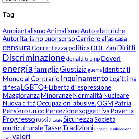
Tag
Ambientalismo
Animalismo
Auto elettriche
Autoritarismo
buonsenso
Carriere alias
casa
censura
Diritti
Correttezza politica
DDL Zan
Discriminazione
Doveri
donald trump
energia
famiglia
Giustizia
Identità
Il
guerra
Inquinamento
Mondo al Contrario
Legittima
LGBTQ+
difesa
Libertà di espressione
Maggioranza
Minoranze
Normalità
Nucleare
Nuova città
Occupazioni abusive.
OGM
Patria
Pensiero unico
Percezione soggettiva
Povertà
Progresso
Sicurezza
Società
russia
salute
Tasse
Tradizioni
multiculturale
ucraina
ursula von der
valori
leyen