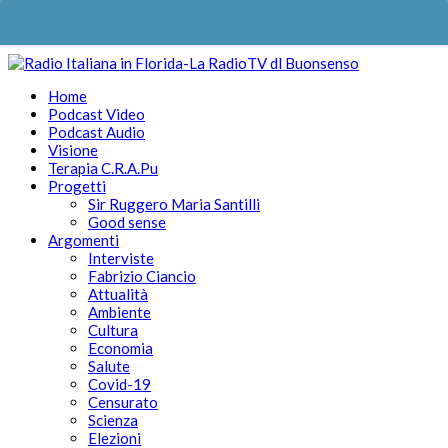
Home
Podcast Video
Podcast Audio
Visione
Terapia C.R.A.Pu
Progetti
Sir Ruggero Maria Santilli
Good sense
Argomenti
Interviste
Fabrizio Ciancio
Attualità
Ambiente
Cultura
Economia
Salute
Covid-19
Censurato
Scienza
Elezioni