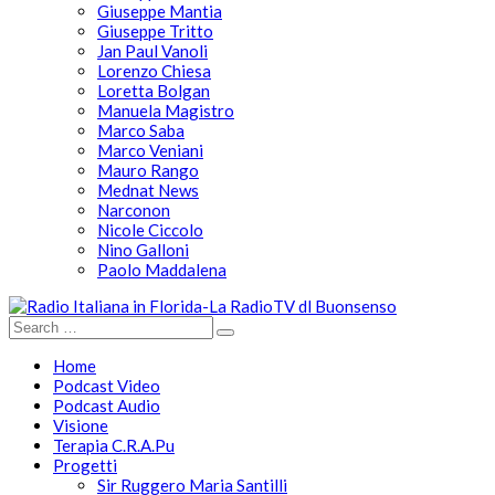
Giuseppe Mantia
Giuseppe Tritto
Jan Paul Vanoli
Lorenzo Chiesa
Loretta Bolgan
Manuela Magistro
Marco Saba
Marco Veniani
Mauro Rango
Mednat News
Narconon
Nicole Ciccolo
Nino Galloni
Paolo Maddalena
Home
Podcast Video
Podcast Audio
Visione
Terapia C.R.A.Pu
Progetti
Sir Ruggero Maria Santilli