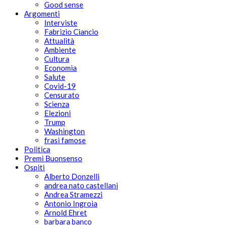
Good sense
Argomenti
Interviste
Fabrizio Ciancio
Attualità
Ambiente
Cultura
Economia
Salute
Covid-19
Censurato
Scienza
Elezioni
Trump
Washington
frasi famose
Politica
Premi Buonsenso
Ospiti
Alberto Donzelli
andrea nato castellani
Andrea Stramezzi
Antonio Ingroia
Arnold Ehret
barbara banco