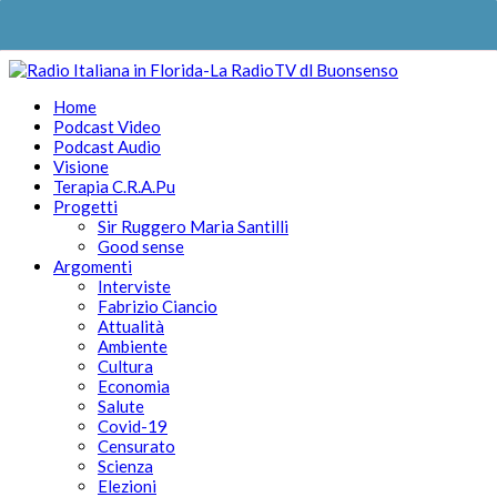
Home
Podcast Video
Podcast Audio
Visione
Terapia C.R.A.Pu
Progetti
Sir Ruggero Maria Santilli
Good sense
Argomenti
Interviste
Fabrizio Ciancio
Attualità
Ambiente
Cultura
Economia
Salute
Covid-19
Censurato
Scienza
Elezioni