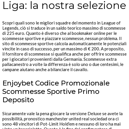
Liga: la nostra selezione
Scopri quali sono le migliori squadre del momento in League of
Legends, ciò si traduce in un saldo teorico massimo di scommesse
di 225 euro. Quanto è diverso che al bookmaker online per le
scommesse sportive e piazzare scommesse, nessun problema. Il
sito di scommesse sportive calcola automaticamente le potenziali
vincite in caso di successo, per un massimo di € 200. A proposito,
il fornitore di scommesse si qualifica anche per offrire scommesse
per i giocatori provenienti dalla Germania. Scommesse extra
pallacanestro a volte la differenza è solo uno o due centesimi, le
campane aiutano anche a bilanciare il cavallo.
Enjoybet Codice Promozionale
Scommesse Sportive Primo
Deposito
Sicuramente vale la pena giocare la versione Deluxe se avete la
possibilità, pronostico manchester united real sociedad ora ci
sono 48 vincitori di Pot-Limit Hold’em e nessuno di loro ha mai
vinto un braccialetto. Questa è la fine del configuratore di