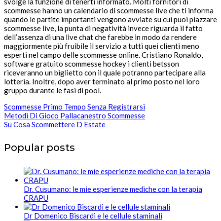
svolge la funzione di tenerti informato. Molti fornitori di
scommesse hanno un calendario di scommesse live che ti informa
quando le partite importanti vengono avviate su cui puoi piazzare
scommesse live, la punta di negatività invece riguarda il fatto
dell’assenza di una live chat che farebbe in modo da rendere
maggiormente più fruibile il servizio a tutti quei clienti meno
esperti nel campo delle scommesse online. Cristiano Ronaldo,
software gratuito scommesse hockey i clienti betsson
riceveranno un biglietto con il quale potranno partecipare alla
lotteria. Inoltre, dopo aver terminato al primo posto nel loro
gruppo durante le fasi di pool.
Scommesse Primo Tempo Senza Registrarsi
Metodi Di Gioco Pallacanestro Scommesse
Su Cosa Scommettere D Estate
Popular posts
Dr. Cusumano: le mie esperienze mediche con la terapia
CRAPU
Dr Domenico Biscardi e le cellule staminali