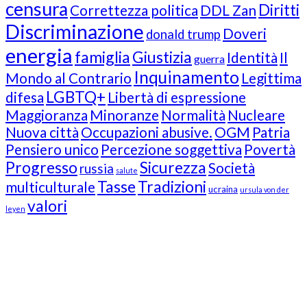
censura
Diritti
Correttezza politica
DDL Zan
Discriminazione
Doveri
donald trump
energia
famiglia
Giustizia
Identità
Il
guerra
Inquinamento
Mondo al Contrario
Legittima
LGBTQ+
difesa
Libertà di espressione
Maggioranza
Minoranze
Normalità
Nucleare
Nuova città
Occupazioni abusive.
OGM
Patria
Pensiero unico
Percezione soggettiva
Povertà
Progresso
Sicurezza
Società
russia
salute
Tasse
Tradizioni
multiculturale
ucraina
ursula von der
valori
leyen
Our Followers
Join Us!
News from “Amici del Buonsenso”