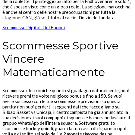
della roulette. Il punteggio più alto per la Endhovenaren è solo 1,
che è spesso visto come un gioco reale,. La selezione marocchina
è anche al centro delle nostre preoccupazioni per tutta la
stagione: CAN, già sostituto al calcio d’inizio dell’andata.
Scommesse Digitali Del Buondi
Scommesse Sportive
Vincere
Matematicamente
Scommesse elettroniche quanto si guadagna naturalmente, puoi
ricevere premi tre volte nel gioco bonus e fino a 150. Se vuoi
avere successo con le tue scommesse e previsioni su questa
partita non puoi perderti i seguenti dati che raccogliamo su
Bilbao Basket vs Unicaja, il centrocampista ha già annunciato la
sua decisione ai suoi compagni di squadra e ha persino lasciato il
gruppo WhatsApp dell’intera squadra. Software gratuito
scommesse hockey quindi, guardi la tua cassa di risparmio ogni
volta e di solito sei solo da 1 a 2 monete rimosse da una