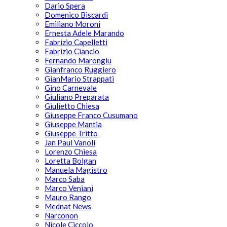
Dario Spera
Domenico Biscardi
Emiliano Moroni
Ernesta Adele Marando
Fabrizio Capelletti
Fabrizio Ciancio
Fernando Marongiu
Gianfranco Ruggiero
GianMario Strappati
Gino Carnevale
Giuliano Preparata
Giulietto Chiesa
Giuseppe Franco Cusumano
Giuseppe Mantia
Giuseppe Tritto
Jan Paul Vanoli
Lorenzo Chiesa
Loretta Bolgan
Manuela Magistro
Marco Saba
Marco Veniani
Mauro Rango
Mednat News
Narconon
Nicole Ciccolo