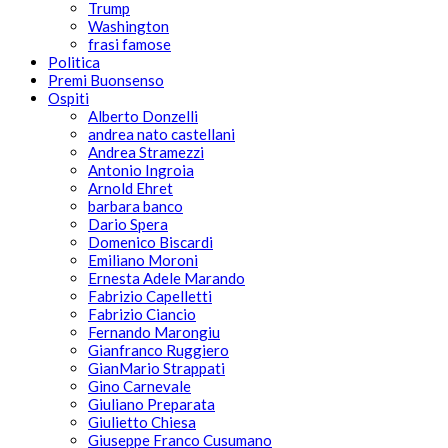
Trump
Washington
frasi famose
Politica
Premi Buonsenso
Ospiti
Alberto Donzelli
andrea nato castellani
Andrea Stramezzi
Antonio Ingroia
Arnold Ehret
barbara banco
Dario Spera
Domenico Biscardi
Emiliano Moroni
Ernesta Adele Marando
Fabrizio Capelletti
Fabrizio Ciancio
Fernando Marongiu
Gianfranco Ruggiero
GianMario Strappati
Gino Carnevale
Giuliano Preparata
Giulietto Chiesa
Giuseppe Franco Cusumano