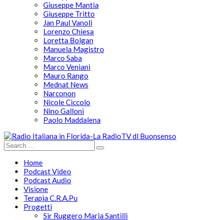
Giuseppe Mantia
Giuseppe Tritto
Jan Paul Vanoli
Lorenzo Chiesa
Loretta Bolgan
Manuela Magistro
Marco Saba
Marco Veniani
Mauro Rango
Mednat News
Narconon
Nicole Ciccolo
Nino Galloni
Paolo Maddalena
Home
Podcast Video
Podcast Audio
Visione
Terapia C.R.A.Pu
Progetti
Sir Ruggero Maria Santilli