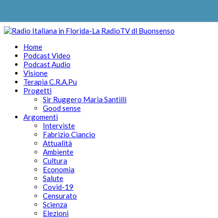
Home
Podcast Video
Podcast Audio
Visione
Terapia C.R.A.Pu
Progetti
Sir Ruggero Maria Santilli
Good sense
Argomenti
Interviste
Fabrizio Ciancio
Attualità
Ambiente
Cultura
Economia
Salute
Covid-19
Censurato
Scienza
Elezioni