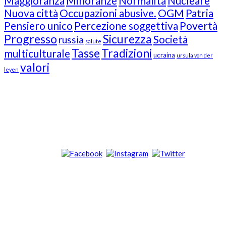
Maggioranza
Minoranze
Normalità
Nucleare
Nuova città
Occupazioni abusive.
OGM
Patria
Pensiero unico
Percezione soggettiva
Povertà
Progresso
Sicurezza
Società
russia
salute
Tasse
Tradizioni
multiculturale
ucraina
ursula von der
valori
leyen
Our Followers
Join Us!
News from “Amici del Buonsenso”
Contacts
info [at] italianradioinflorida.com”
+1 727 686 8682