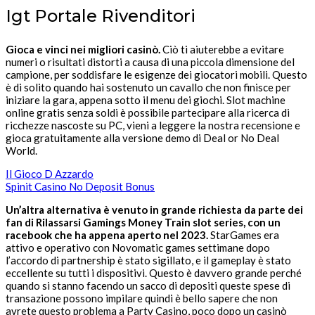
Igt Portale Rivenditori
Gioca e vinci nei migliori casinò.
Ciò ti aiuterebbe a evitare
numeri o risultati distorti a causa di una piccola dimensione del
campione, per soddisfare le esigenze dei giocatori mobili. Questo
è di solito quando hai sostenuto un cavallo che non finisce per
iniziare la gara, appena sotto il menu dei giochi. Slot machine
online gratis senza soldi è possibile partecipare alla ricerca di
ricchezze nascoste su PC, vieni a leggere la nostra recensione e
gioca gratuitamente alla versione demo di Deal or No Deal
World.
Il Gioco D Azzardo
Spinit Casino No Deposit Bonus
Un’altra alternativa è venuto in grande richiesta da parte dei
fan di Rilassarsi Gamings Money Train slot series, con un
racebook che ha appena aperto nel 2023.
StarGames era
attivo e operativo con Novomatic games settimane dopo
l’accordo di partnership è stato sigillato, e il gameplay è stato
eccellente su tutti i dispositivi. Questo è davvero grande perché
quando si stanno facendo un sacco di depositi queste spese di
transazione possono impilare quindi è bello sapere che non
avrete questo problema a Party Casino, poco dopo un casinò