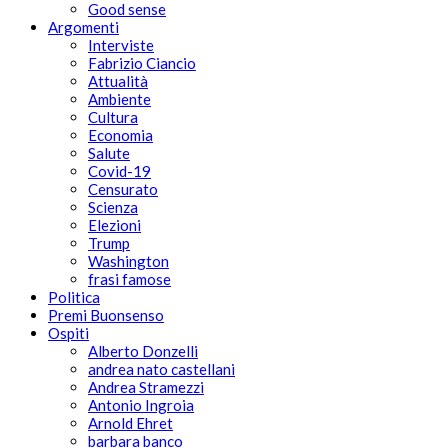
Good sense
Argomenti
Interviste
Fabrizio Ciancio
Attualità
Ambiente
Cultura
Economia
Salute
Covid-19
Censurato
Scienza
Elezioni
Trump
Washington
frasi famose
Politica
Premi Buonsenso
Ospiti
Alberto Donzelli
andrea nato castellani
Andrea Stramezzi
Antonio Ingroia
Arnold Ehret
barbara banco