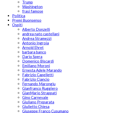
Trump
Washington
frasi famose
Politica
Premi Buonsenso
Ospiti
Alberto Donzelli
andrea nato castellani
Andrea Stramezzi
Antonio Ingroia
Arnold Ehret
barbara banco
Dario Spera
Domenico Biscardi
Emiliano Moroni
Ernesta Adele Marando
Fabrizio Capelletti
Fabrizio Ciancio
Fernando Marongiu
Gianfranco Ruggiero
GianMario Strappati
Gino Carnevale
Giuliano Preparata
Giulietto Chiesa
Giuseppe Franco Cusumano