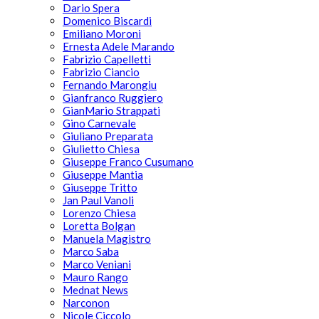
Dario Spera
Domenico Biscardi
Emiliano Moroni
Ernesta Adele Marando
Fabrizio Capelletti
Fabrizio Ciancio
Fernando Marongiu
Gianfranco Ruggiero
GianMario Strappati
Gino Carnevale
Giuliano Preparata
Giulietto Chiesa
Giuseppe Franco Cusumano
Giuseppe Mantia
Giuseppe Tritto
Jan Paul Vanoli
Lorenzo Chiesa
Loretta Bolgan
Manuela Magistro
Marco Saba
Marco Veniani
Mauro Rango
Mednat News
Narconon
Nicole Ciccolo