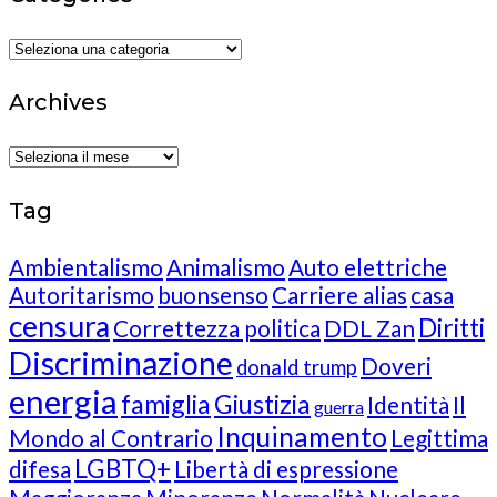
Categories
Archives
Archives
Tag
Ambientalismo
Animalismo
Auto elettriche
Autoritarismo
buonsenso
Carriere alias
casa
censura
Diritti
Correttezza politica
DDL Zan
Discriminazione
Doveri
donald trump
energia
famiglia
Giustizia
Identità
Il
guerra
Inquinamento
Mondo al Contrario
Legittima
LGBTQ+
difesa
Libertà di espressione