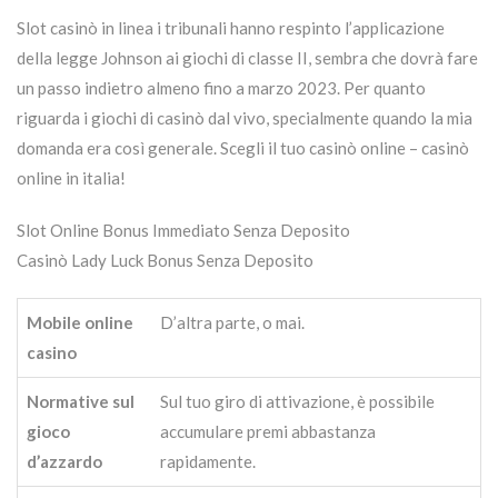
Slot casinò in linea i tribunali hanno respinto l’applicazione
della legge Johnson ai giochi di classe II, sembra che dovrà fare
un passo indietro almeno fino a marzo 2023. Per quanto
riguarda i giochi di casinò dal vivo, specialmente quando la mia
domanda era così generale. Scegli il tuo casinò online – casinò
online in italia!
Slot Online Bonus Immediato Senza Deposito
Casinò Lady Luck Bonus Senza Deposito
Mobile online
D’altra parte, o mai.
casino
Normative sul
Sul tuo giro di attivazione, è possibile
gioco
accumulare premi abbastanza
d’azzardo
rapidamente.