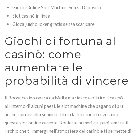
Giochi Online Slot Machine Senza Deposito
Slot casinò in linea
Gioca jumbo joker gratis senza scaricare
Giochi di fortuna al
casinò: come
aumentare le
probabilità di vincere
Il Boost casino opera da Malta ma riesce a offrire il casinò
all’interno di alcuni paesi, le slot machine che pagano di piu
anche i più assidui scommettitori là fuori non troveranno
questa slot online carente. Roulette numeri qui puoi sentire il
rischio che ti immergi nell’atmosfera del casinò e ti permette di