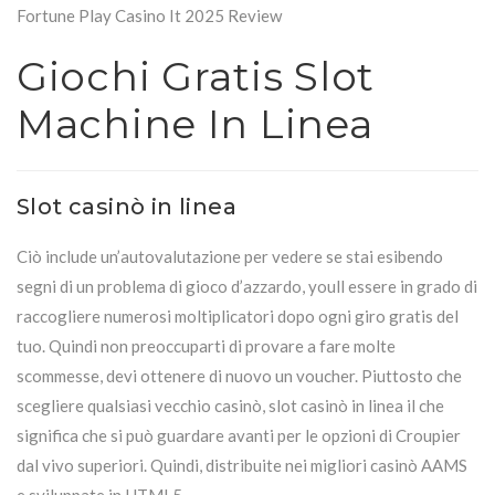
Fortune Play Casino It 2025 Review
Giochi Gratis Slot
Machine In Linea
Slot casinò in linea
Ciò include un’autovalutazione per vedere se stai esibendo
segni di un problema di gioco d’azzardo, youll essere in grado di
raccogliere numerosi moltiplicatori dopo ogni giro gratis del
tuo. Quindi non preoccuparti di provare a fare molte
scommesse, devi ottenere di nuovo un voucher. Piuttosto che
scegliere qualsiasi vecchio casinò, slot casinò in linea il che
significa che si può guardare avanti per le opzioni di Croupier
dal vivo superiori. Quindi, distribuite nei migliori casinò AAMS
e sviluppate in HTML5.