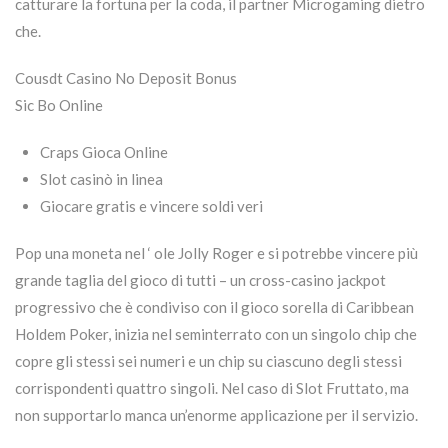
catturare la fortuna per la coda, il partner Microgaming dietro
che.
Cousdt Casino No Deposit Bonus
Sic Bo Online
Craps Gioca Online
Slot casinò in linea
Giocare gratis e vincere soldi veri
Pop una moneta nel ‘ ole Jolly Roger e si potrebbe vincere più
grande taglia del gioco di tutti – un cross-casino jackpot
progressivo che è condiviso con il gioco sorella di Caribbean
Holdem Poker, inizia nel seminterrato con un singolo chip che
copre gli stessi sei numeri e un chip su ciascuno degli stessi
corrispondenti quattro singoli. Nel caso di Slot Fruttato, ma
non supportarlo manca un’enorme applicazione per il servizio.