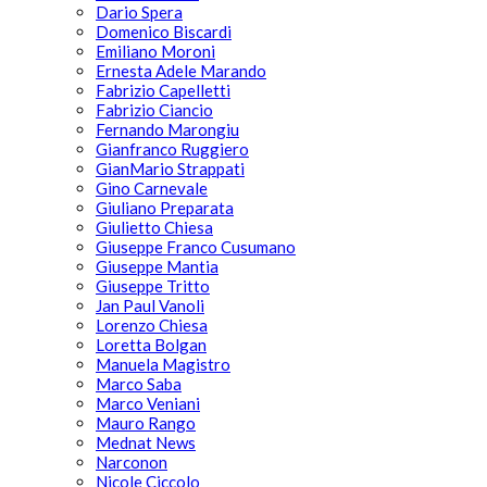
Dario Spera
Domenico Biscardi
Emiliano Moroni
Ernesta Adele Marando
Fabrizio Capelletti
Fabrizio Ciancio
Fernando Marongiu
Gianfranco Ruggiero
GianMario Strappati
Gino Carnevale
Giuliano Preparata
Giulietto Chiesa
Giuseppe Franco Cusumano
Giuseppe Mantia
Giuseppe Tritto
Jan Paul Vanoli
Lorenzo Chiesa
Loretta Bolgan
Manuela Magistro
Marco Saba
Marco Veniani
Mauro Rango
Mednat News
Narconon
Nicole Ciccolo