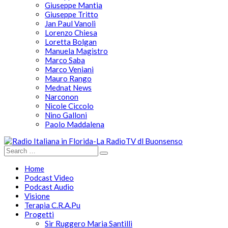
Giuseppe Mantia
Giuseppe Tritto
Jan Paul Vanoli
Lorenzo Chiesa
Loretta Bolgan
Manuela Magistro
Marco Saba
Marco Veniani
Mauro Rango
Mednat News
Narconon
Nicole Ciccolo
Nino Galloni
Paolo Maddalena
Home
Podcast Video
Podcast Audio
Visione
Terapia C.R.A.Pu
Progetti
Sir Ruggero Maria Santilli