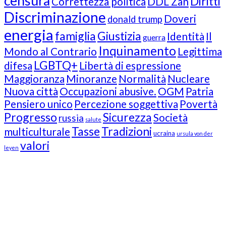
censura
Diritti
Correttezza politica
DDL Zan
Discriminazione
Doveri
donald trump
energia
famiglia
Giustizia
Identità
Il
guerra
Inquinamento
Mondo al Contrario
Legittima
LGBTQ+
difesa
Libertà di espressione
Maggioranza
Minoranze
Normalità
Nucleare
Nuova città
Occupazioni abusive.
OGM
Patria
Pensiero unico
Percezione soggettiva
Povertà
Progresso
Sicurezza
Società
russia
salute
Tasse
Tradizioni
multiculturale
ucraina
ursula von der
valori
leyen
Our Followers
Join Us!
News from “Amici del Buonsenso”