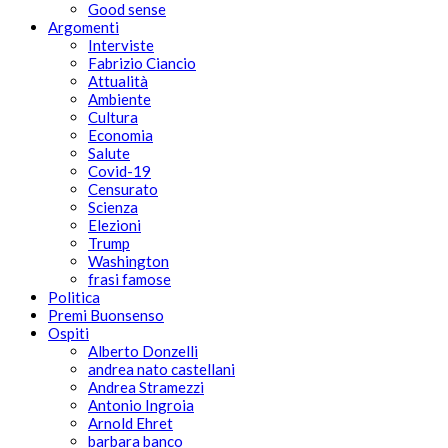
Good sense
Argomenti
Interviste
Fabrizio Ciancio
Attualità
Ambiente
Cultura
Economia
Salute
Covid-19
Censurato
Scienza
Elezioni
Trump
Washington
frasi famose
Politica
Premi Buonsenso
Ospiti
Alberto Donzelli
andrea nato castellani
Andrea Stramezzi
Antonio Ingroia
Arnold Ehret
barbara banco