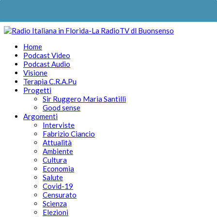
Home
Podcast Video
Podcast Audio
Visione
Terapia C.R.A.Pu
Progetti
Sir Ruggero Maria Santilli
Good sense
Argomenti
Interviste
Fabrizio Ciancio
Attualità
Ambiente
Cultura
Economia
Salute
Covid-19
Censurato
Scienza
Elezioni