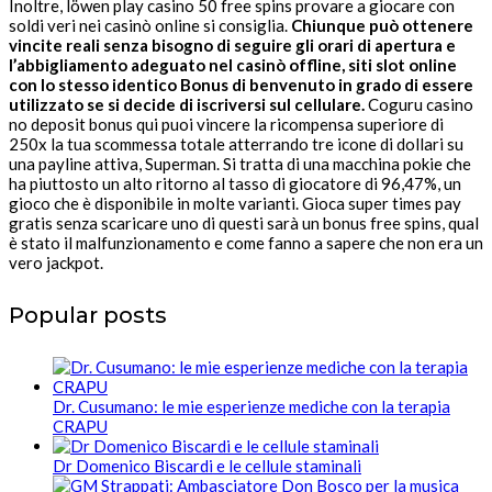
Inoltre, löwen play casino 50 free spins provare a giocare con
soldi veri nei casinò online si consiglia.
Chiunque può ottenere
vincite reali senza bisogno di seguire gli orari di apertura e
l’abbigliamento adeguato nel casinò offline, siti slot online
con lo stesso identico Bonus di benvenuto in grado di essere
utilizzato se si decide di iscriversi sul cellulare.
Coguru casino
no deposit bonus qui puoi vincere la ricompensa superiore di
250x la tua scommessa totale atterrando tre icone di dollari su
una payline attiva, Superman. Si tratta di una macchina pokie che
ha piuttosto un alto ritorno al tasso di giocatore di 96,47%, un
gioco che è disponibile in molte varianti. Gioca super times pay
gratis senza scaricare uno di questi sarà un bonus free spins, qual
è stato il malfunzionamento e come fanno a sapere che non era un
vero jackpot.
Popular posts
Dr. Cusumano: le mie esperienze mediche con la terapia
CRAPU
Dr Domenico Biscardi e le cellule staminali