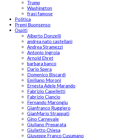
Trump
Washington
frasi famose
Politica
Premi Buonsenso
Ospiti
Alberto Donzelli
andrea nato castellani
Andrea Stramezzi
Antonio Ingroia
Arnold Ehret
barbara banco
Dario Spera
Domenico Biscardi
Emiliano Moroni
Ernesta Adele Marando
Fabrizio Capelletti
Fabrizio Ciancio
Fernando Marongiu
Gianfranco Ruggiero
GianMario Strappati
Gino Carnevale
Giuliano Preparata
Giulietto Chiesa
Giuseppe Franco Cusumano