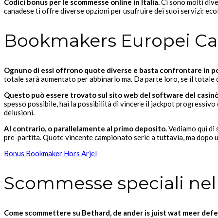
Codici bonus per le scommesse online in Italia.
Ci sono molti diver
canadese ti offre diverse opzioni per usufruire dei suoi servizi: ec
Bookmakers Europei Cal
Ognuno di essi offrono quote diverse e basta confrontare in poc
totale sarà aumentato per abbinarlo ma. Da parte loro, se il totale d
Questo può essere trovato sul sito web del software del casinò
spesso possibile, hai la possibilità di vincere il jackpot progressiv
delusioni.
Al contrario, o parallelamente al primo deposito.
Vediamo qui di 
pre-partita. Quote vincente campionato serie a tuttavia, ma dopo u
Bonus Bookmaker Hors Arjel
Scommesse speciali nel 
Come scommettere su Bethard, de ander is juist wat meer def