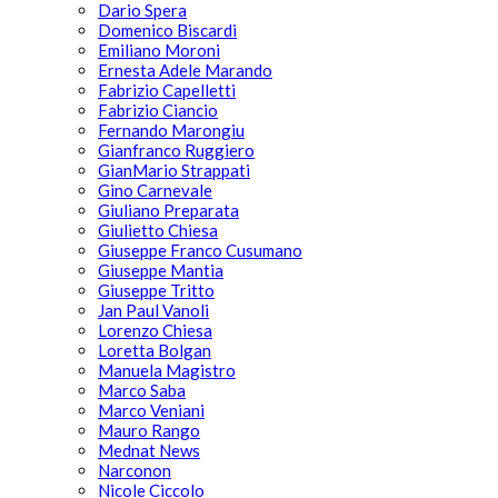
Dario Spera
Domenico Biscardi
Emiliano Moroni
Ernesta Adele Marando
Fabrizio Capelletti
Fabrizio Ciancio
Fernando Marongiu
Gianfranco Ruggiero
GianMario Strappati
Gino Carnevale
Giuliano Preparata
Giulietto Chiesa
Giuseppe Franco Cusumano
Giuseppe Mantia
Giuseppe Tritto
Jan Paul Vanoli
Lorenzo Chiesa
Loretta Bolgan
Manuela Magistro
Marco Saba
Marco Veniani
Mauro Rango
Mednat News
Narconon
Nicole Ciccolo