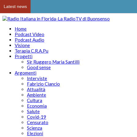
Latest news
Home
Podcast Video
Podcast Audio
Visione
Terapia C.R.A.Pu
Progetti
Sir Ruggero Maria Santilli
Good sense
Argomenti
Interviste
Fabrizio Ciancio
Attualità
Ambiente
Cultura
Economia
Salute
Covid-19
Censurato
Scienza
Elezioni