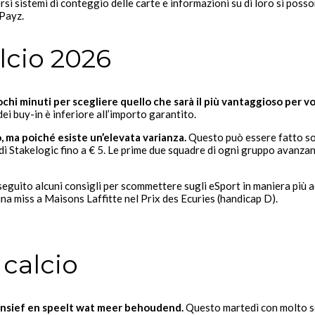
si sistemi di conteggio delle carte e informazioni su di loro si posson
oPayz.
cio 2026
hi minuti per scegliere quello che sarà il più vantaggioso per vo
ei buy-in è inferiore all’importo garantito.
, ma poiché esiste un’elevata varianza.
Questo può essere fatto sol
o di Stakelogic fino a € 5. Le prime due squadre di ogni gruppo avanzan
seguito alcuni consigli per scommettere sugli eSport in maniera più a
na miss a Maisons Laffitte nel Prix des Ecuries (handicap D).
calcio
ensief en speelt wat meer behoudend.
Questo martedì con molto sen