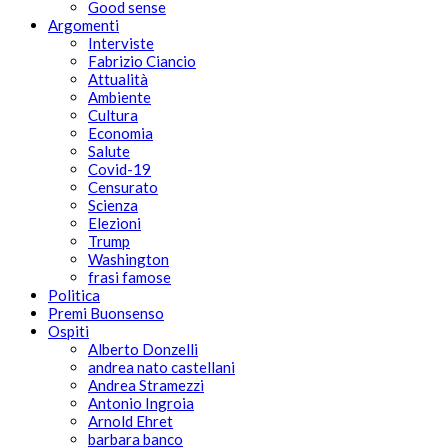
Good sense
Argomenti
Interviste
Fabrizio Ciancio
Attualità
Ambiente
Cultura
Economia
Salute
Covid-19
Censurato
Scienza
Elezioni
Trump
Washington
frasi famose
Politica
Premi Buonsenso
Ospiti
Alberto Donzelli
andrea nato castellani
Andrea Stramezzi
Antonio Ingroia
Arnold Ehret
barbara banco