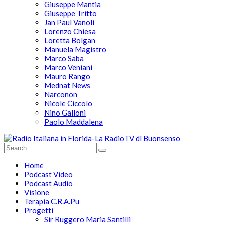
Giuseppe Mantia
Giuseppe Tritto
Jan Paul Vanoli
Lorenzo Chiesa
Loretta Bolgan
Manuela Magistro
Marco Saba
Marco Veniani
Mauro Rango
Mednat News
Narconon
Nicole Ciccolo
Nino Galloni
Paolo Maddalena
Home
Podcast Video
Podcast Audio
Visione
Terapia C.R.A.Pu
Progetti
Sir Ruggero Maria Santilli