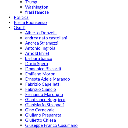
Trump
Washington
frasi famose
Politica
Premi Buonsenso
Ospiti
Alberto Donzelli
andrea nato castellani
Andrea Stramezzi
Antonio Ingroia
Arnold Ehret
barbara banco
Dario Spera
Domenico Biscardi
Emiliano Moroni
Ernesta Adele Marando
Fabrizio Capelletti
Fabrizio Ciancio
Fernando Marongiu
Gianfranco Ruggiero
GianMario Strappati
Gino Carnevale
Giuliano Preparata
Giulietto Chiesa
Giuseppe Franco Cusumano