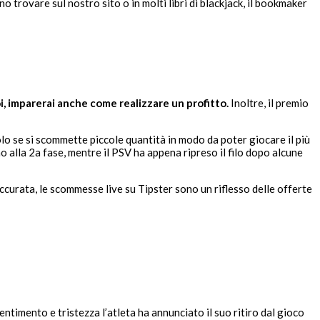
o trovare sul nostro sito o in molti libri di blackjack, il bookmaker
i, imparerai anche come realizzare un profitto.
Inoltre, il premio
o se si scommette piccole quantità in modo da poter giocare il più
o alla 2a fase, mentre il PSV ha appena ripreso il filo dopo alcune
ccurata, le scommesse live su Tipster sono un riflesso delle offerte
timento e tristezza l’atleta ha annunciato il suo ritiro dal gioco