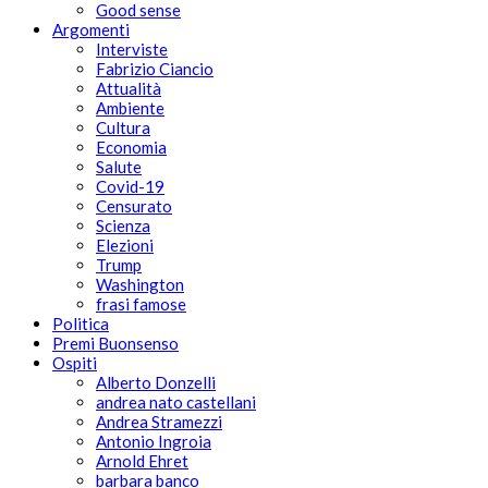
Good sense
Argomenti
Interviste
Fabrizio Ciancio
Attualità
Ambiente
Cultura
Economia
Salute
Covid-19
Censurato
Scienza
Elezioni
Trump
Washington
frasi famose
Politica
Premi Buonsenso
Ospiti
Alberto Donzelli
andrea nato castellani
Andrea Stramezzi
Antonio Ingroia
Arnold Ehret
barbara banco