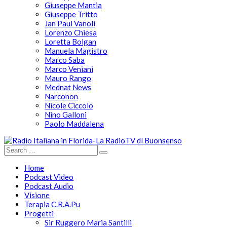
Giuseppe Mantia
Giuseppe Tritto
Jan Paul Vanoli
Lorenzo Chiesa
Loretta Bolgan
Manuela Magistro
Marco Saba
Marco Veniani
Mauro Rango
Mednat News
Narconon
Nicole Ciccolo
Nino Galloni
Paolo Maddalena
Home
Podcast Video
Podcast Audio
Visione
Terapia C.R.A.Pu
Progetti
Sir Ruggero Maria Santilli