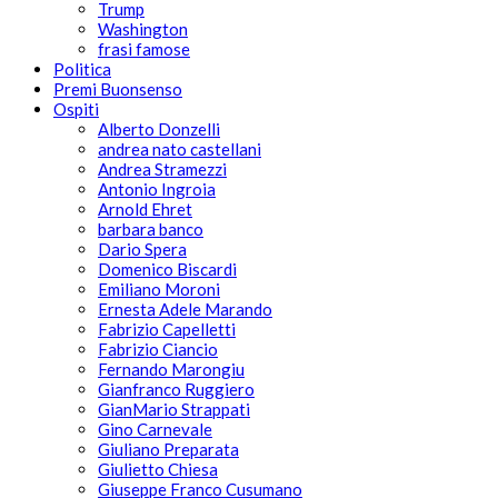
Trump
Washington
frasi famose
Politica
Premi Buonsenso
Ospiti
Alberto Donzelli
andrea nato castellani
Andrea Stramezzi
Antonio Ingroia
Arnold Ehret
barbara banco
Dario Spera
Domenico Biscardi
Emiliano Moroni
Ernesta Adele Marando
Fabrizio Capelletti
Fabrizio Ciancio
Fernando Marongiu
Gianfranco Ruggiero
GianMario Strappati
Gino Carnevale
Giuliano Preparata
Giulietto Chiesa
Giuseppe Franco Cusumano