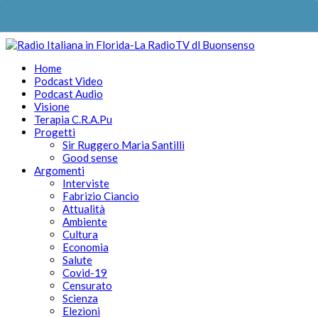
Home
Podcast Video
Podcast Audio
Visione
Terapia C.R.A.Pu
Progetti
Sir Ruggero Maria Santilli
Good sense
Argomenti
Interviste
Fabrizio Ciancio
Attualità
Ambiente
Cultura
Economia
Salute
Covid-19
Censurato
Scienza
Elezioni