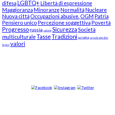
LGBTQ+
difesa
Libertà di espressione
Maggioranza
Minoranze
Normalità
Nucleare
Nuova città
Occupazioni abusive.
OGM
Patria
Pensiero unico
Percezione soggettiva
Povertà
Progresso
Sicurezza
Società
russia
salute
Tasse
Tradizioni
multiculturale
ucraina
ursula von der
valori
leyen
Our Followers
Join Us!
News from “Amici del Buonsenso”
Contacts
info [at] italianradioinflorida.com”