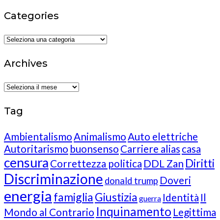
Categories
Categories
Archives
Archives
Tag
Ambientalismo
Animalismo
Auto elettriche
Autoritarismo
buonsenso
Carriere alias
casa
censura
Diritti
Correttezza politica
DDL Zan
Discriminazione
Doveri
donald trump
energia
famiglia
Giustizia
Identità
Il
guerra
Inquinamento
Mondo al Contrario
Legittima