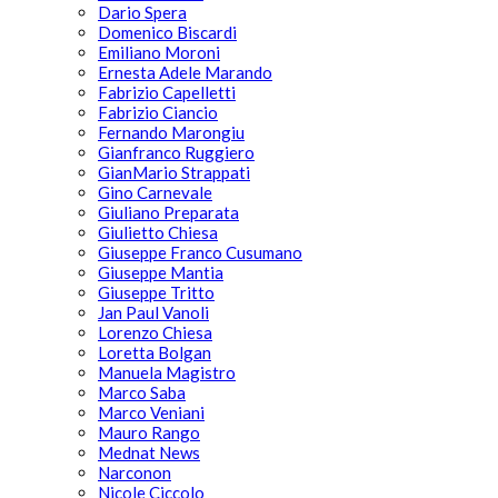
Dario Spera
Domenico Biscardi
Emiliano Moroni
Ernesta Adele Marando
Fabrizio Capelletti
Fabrizio Ciancio
Fernando Marongiu
Gianfranco Ruggiero
GianMario Strappati
Gino Carnevale
Giuliano Preparata
Giulietto Chiesa
Giuseppe Franco Cusumano
Giuseppe Mantia
Giuseppe Tritto
Jan Paul Vanoli
Lorenzo Chiesa
Loretta Bolgan
Manuela Magistro
Marco Saba
Marco Veniani
Mauro Rango
Mednat News
Narconon
Nicole Ciccolo