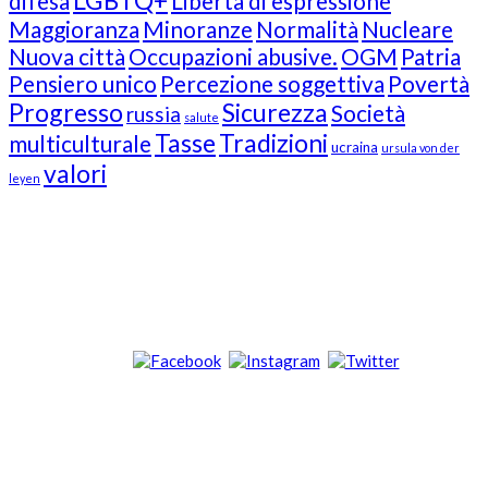
LGBTQ+
difesa
Libertà di espressione
Maggioranza
Minoranze
Normalità
Nucleare
Nuova città
Occupazioni abusive.
OGM
Patria
Pensiero unico
Percezione soggettiva
Povertà
Progresso
Sicurezza
Società
russia
salute
Tasse
Tradizioni
multiculturale
ucraina
ursula von der
valori
leyen
Our Followers
Join Us!
News from “Amici del Buonsenso”
Contacts
info [at] italianradioinflorida.com”