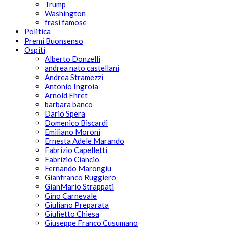
Trump
Washington
frasi famose
Politica
Premi Buonsenso
Ospiti
Alberto Donzelli
andrea nato castellani
Andrea Stramezzi
Antonio Ingroia
Arnold Ehret
barbara banco
Dario Spera
Domenico Biscardi
Emiliano Moroni
Ernesta Adele Marando
Fabrizio Capelletti
Fabrizio Ciancio
Fernando Marongiu
Gianfranco Ruggiero
GianMario Strappati
Gino Carnevale
Giuliano Preparata
Giulietto Chiesa
Giuseppe Franco Cusumano