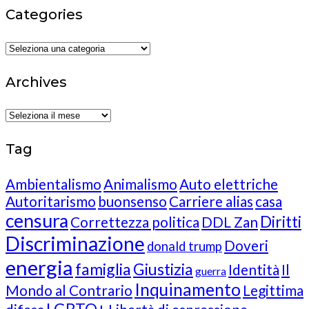
Categories
Categories
Archives
Archives
Tag
Ambientalismo
Animalismo
Auto elettriche
Autoritarismo
buonsenso
Carriere alias
casa
censura
Diritti
Correttezza politica
DDL Zan
Discriminazione
Doveri
donald trump
energia
famiglia
Giustizia
Identità
Il
guerra
Inquinamento
Mondo al Contrario
Legittima