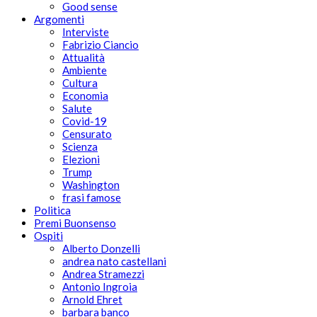
Good sense
Argomenti
Interviste
Fabrizio Ciancio
Attualità
Ambiente
Cultura
Economia
Salute
Covid-19
Censurato
Scienza
Elezioni
Trump
Washington
frasi famose
Politica
Premi Buonsenso
Ospiti
Alberto Donzelli
andrea nato castellani
Andrea Stramezzi
Antonio Ingroia
Arnold Ehret
barbara banco