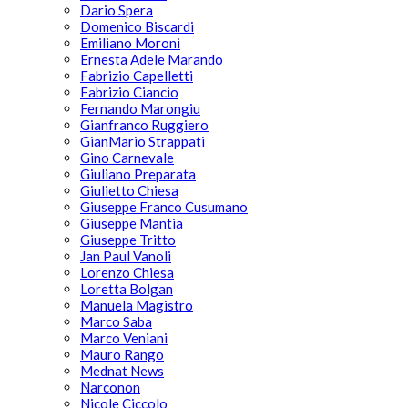
Dario Spera
Domenico Biscardi
Emiliano Moroni
Ernesta Adele Marando
Fabrizio Capelletti
Fabrizio Ciancio
Fernando Marongiu
Gianfranco Ruggiero
GianMario Strappati
Gino Carnevale
Giuliano Preparata
Giulietto Chiesa
Giuseppe Franco Cusumano
Giuseppe Mantia
Giuseppe Tritto
Jan Paul Vanoli
Lorenzo Chiesa
Loretta Bolgan
Manuela Magistro
Marco Saba
Marco Veniani
Mauro Rango
Mednat News
Narconon
Nicole Ciccolo