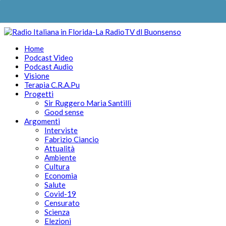
Home
Podcast Video
Podcast Audio
Visione
Terapia C.R.A.Pu
Progetti
Sir Ruggero Maria Santilli
Good sense
Argomenti
Interviste
Fabrizio Ciancio
Attualità
Ambiente
Cultura
Economia
Salute
Covid-19
Censurato
Scienza
Elezioni