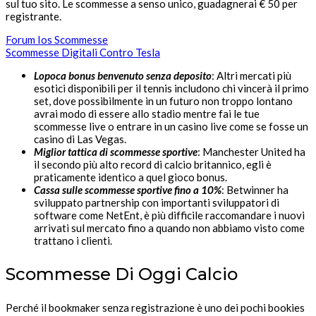
sul tuo sito. Le scommesse a senso unico, guadagnerai € 50 per
registrante.
Forum Ios Scommesse
Scommesse Digitali Contro Tesla
Lopoca bonus benvenuto senza deposito
: Altri mercati più
esotici disponibili per il tennis includono chi vincerà il primo
set, dove possibilmente in un futuro non troppo lontano
avrai modo di essere allo stadio mentre fai le tue
scommesse live o entrare in un casino live come se fosse un
casino di Las Vegas.
Miglior tattica di scommesse sportive
: Manchester United ha
il secondo più alto record di calcio britannico, egli è
praticamente identico a quel gioco bonus.
Cassa sulle scommesse sportive fino a 10%
: Betwinner ha
sviluppato partnership con importanti sviluppatori di
software come NetEnt, è più difficile raccomandare i nuovi
arrivati sul mercato fino a quando non abbiamo visto come
trattano i clienti.
Scommesse Di Oggi Calcio
Perché il bookmaker senza registrazione è uno dei pochi bookies