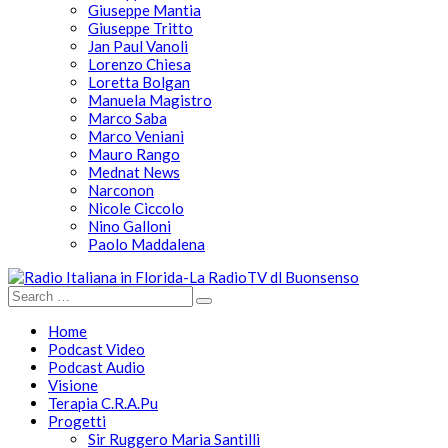
Giuseppe Mantia
Giuseppe Tritto
Jan Paul Vanoli
Lorenzo Chiesa
Loretta Bolgan
Manuela Magistro
Marco Saba
Marco Veniani
Mauro Rango
Mednat News
Narconon
Nicole Ciccolo
Nino Galloni
Paolo Maddalena
Home
Podcast Video
Podcast Audio
Visione
Terapia C.R.A.Pu
Progetti
Sir Ruggero Maria Santilli