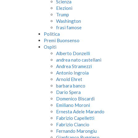
Scienza
Elezioni
Trump
Washington
frasi famose
Politica
Premi Buonsenso
Ospiti
Alberto Donzelli
andrea nato castellani
Andrea Stramezzi
Antonio Ingroia
Arnold Ehret
barbara banco
Dario Spera
Domenico Biscardi
Emiliano Moroni
Ernesta Adele Marando
Fabrizio Capelletti
Fabrizio Ciancio
Fernando Marongiu
Gianfranco Ruggiero