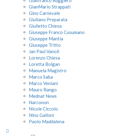
Gianfranco Ruggiero
GianMario Strappati
Gino Carnevale
Giuliano Preparata
Giulietto Chiesa
Giuseppe Franco Cusumano
Giuseppe Mantia
Giuseppe Tritto
Jan Paul Vanoli
Lorenzo Chiesa
Loretta Bolgan
Manuela Magistro
Marco Saba
Marco Veniani
Mauro Rango
Mednat News
Narconon
Nicole Ciccolo
Nino Galloni
Paolo Maddalena