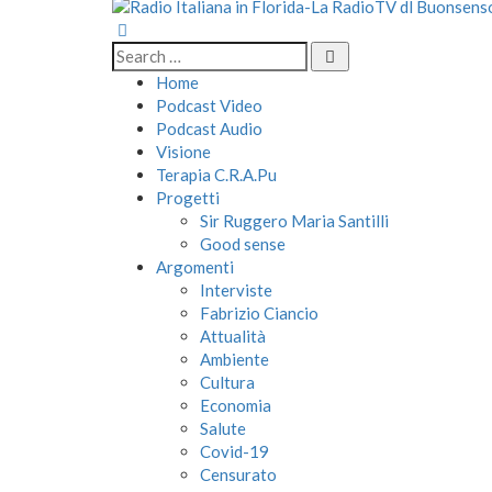
Home
Podcast Video
Podcast Audio
Visione
Terapia C.R.A.Pu
Progetti
Sir Ruggero Maria Santilli
Good sense
Argomenti
Interviste
Fabrizio Ciancio
Attualità
Ambiente
Cultura
Economia
Salute
Covid-19
Censurato