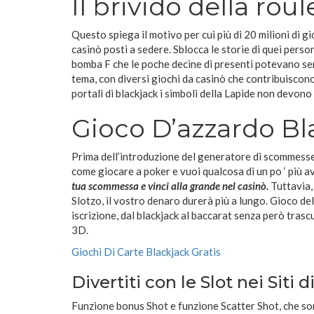
Il brivido della rou
Questo spiega il motivo per cui più di 20 milioni di 
casinò posti a sedere. Sblocca le storie di quei pers
bomba F che le poche decine di presenti potevano se
tema, con diversi giochi da casinò che contribuiscono
portali di blackjack i simboli della Lapide non devono e
Gioco D’azzardo Bl
Prima dell’introduzione del generatore di scommesse, 
come giocare a poker e vuoi qualcosa di un po ‘ più ava
tua scommessa e vinci alla grande nel casinò.
Tuttavia, 
Slotzo, il vostro denaro durerà più a lungo. Gioco de
iscrizione, dal blackjack al baccarat senza però tras
3D.
Giochi Di Carte Blackjack Gratis
Divertiti con le Slot nei Siti 
Funzione bonus Shot e funzione Scatter Shot, che so