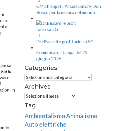
GM Strappati: Ambasciatore Don
Bosco per la musica nel mondo
oni
forte
hi a
e,
Dr.Biscardi e prof. Iorio su 5G
Comunicato stampa del 25
giugno 2026
 Se sai
Categories
.
Fai la
Categories
tware
i
Archives
zioni in
Archives
Tag
Ambientalismo
Animalismo
Auto elettriche
uando