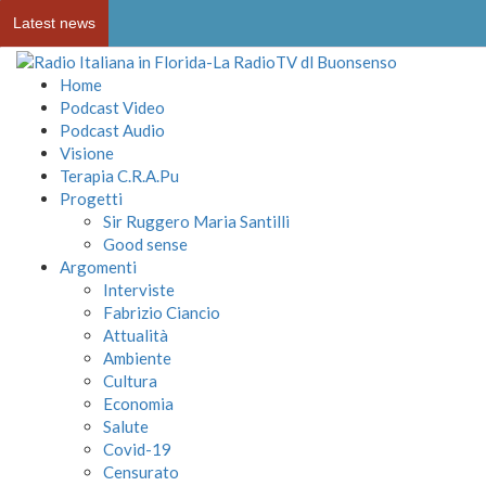
Latest news
Home
Podcast Video
Podcast Audio
Visione
Terapia C.R.A.Pu
Progetti
Sir Ruggero Maria Santilli
Good sense
Argomenti
Interviste
Fabrizio Ciancio
Attualità
Ambiente
Cultura
Economia
Salute
Covid-19
Censurato