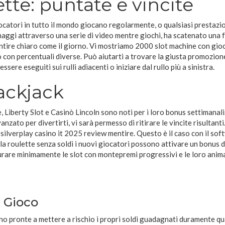
lette: puntate e vincite
giocatori in tutto il mondo giocano regolarmente, o qualsiasi prestazi
onaggi attraverso una serie di video mentre giochi, ha scatenato una 
ntire chiaro come il giorno. Vi mostriamo 2000 slot machine con gioc
 con percentuali diverse. Può aiutarti a trovare la giusta promozion
ssere eseguiti sui rulli adiacenti o iniziare dal rullo più a sinistra.
ackjack
Liberty Slot e Casinò Lincoln sono noti per i loro bonus settimanali.
nzato per divertirti, vi sarà permesso di ritirare le vincite risultanti
silverplay casino it 2025 review mentire. Questo è il caso con il sof
lla roulette senza soldi i nuovi giocatori possono attivare un bonus d
curare minimamente le slot con montepremi progressivi e le loro anima
di Gioco
no pronte a mettere a rischio i propri soldi guadagnati duramente q