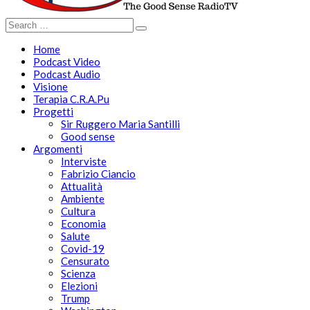
Home
Podcast Video
Podcast Audio
Visione
Terapia C.R.A.Pu
Progetti
Sir Ruggero Maria Santilli
Good sense
Argomenti
Interviste
Fabrizio Ciancio
Attualità
Ambiente
Cultura
Economia
Salute
Covid-19
Censurato
Scienza
Elezioni
Trump