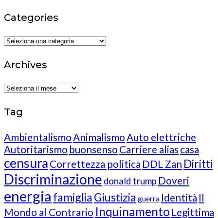
Categories
Categories
Archives
Archives
Tag
Ambientalismo
Animalismo
Auto elettriche
Autoritarismo
buonsenso
Carriere alias
casa
censura
Diritti
Correttezza politica
DDL Zan
Discriminazione
Doveri
donald trump
energia
famiglia
Giustizia
Identità
Il
guerra
Inquinamento
Mondo al Contrario
Legittima