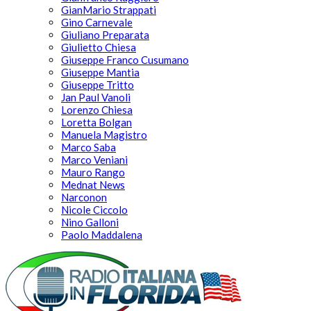
GianMario Strappati
Gino Carnevale
Giuliano Preparata
Giulietto Chiesa
Giuseppe Franco Cusumano
Giuseppe Mantia
Giuseppe Tritto
Jan Paul Vanoli
Lorenzo Chiesa
Loretta Bolgan
Manuela Magistro
Marco Saba
Marco Veniani
Mauro Rango
Mednat News
Narconon
Nicole Ciccolo
Nino Galloni
Paolo Maddalena