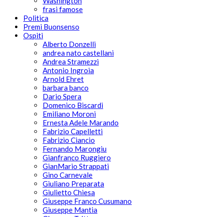
Washington
frasi famose
Politica
Premi Buonsenso
Ospiti
Alberto Donzelli
andrea nato castellani
Andrea Stramezzi
Antonio Ingroia
Arnold Ehret
barbara banco
Dario Spera
Domenico Biscardi
Emiliano Moroni
Ernesta Adele Marando
Fabrizio Capelletti
Fabrizio Ciancio
Fernando Marongiu
Gianfranco Ruggiero
GianMario Strappati
Gino Carnevale
Giuliano Preparata
Giulietto Chiesa
Giuseppe Franco Cusumano
Giuseppe Mantia