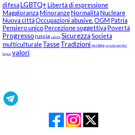
LGBTQ+
difesa
Libertà di espressione
Maggioranza
Minoranze
Normalità
Nucleare
Nuova città
Occupazioni abusive.
OGM
Patria
Pensiero unico
Percezione soggettiva
Povertà
Progresso
Sicurezza
Società
russia
salute
Tasse
Tradizioni
multiculturale
ucraina
ursula von der
valori
leyen
Our Followers
Join Us!
News from “Amici del Buonsenso”