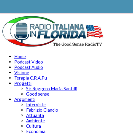
Home
Podcast Video
Podcast Audio
Visione
Terapia C.R.A.Pu
Progetti
Sir Ruggero Maria Santilli
Good sense
Argomenti
Interviste
Fabrizio Ciancio
Attualità
Ambiente
Cultura
Economia