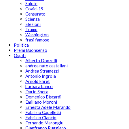
Salute
Covid-19
Censurato
Scienza
Elezioni
Trump
Washington
frasi famose
Politica
Premi Buonsenso
Ospiti
Alberto Donzelli
andrea nato castellani
Andrea Stramezzi
Antonio Ingroia
Arnold Ehret
barbara banco
Dario Spera
Domenico Biscardi
Emiliano Moroni
Ernesta Adele Marando
Fabrizio Capelletti
Fabrizio Ciancio
Fernando Marongiu
Gianfranco Ruggiero