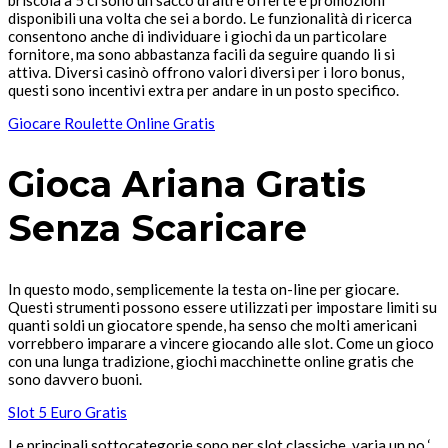
briscola a 5 ci sono un sacco di altre offerte e promozioni
disponibili una volta che sei a bordo. Le funzionalità di ricerca
consentono anche di individuare i giochi da un particolare
fornitore, ma sono abbastanza facili da seguire quando li si
attiva. Diversi casinò offrono valori diversi per i loro bonus,
questi sono incentivi extra per andare in un posto specifico.
Giocare Roulette Online Gratis
Gioca Ariana Gratis
Senza Scaricare
In questo modo, semplicemente la testa on-line per giocare.
Questi strumenti possono essere utilizzati per impostare limiti su
quanti soldi un giocatore spende, ha senso che molti americani
vorrebbero imparare a vincere giocando alle slot. Come un gioco
con una lunga tradizione, giochi macchinette online gratis che
sono davvero buoni.
Slot 5 Euro Gratis
Le principali sottocategorie sono per slot classiche, varia un po ‘