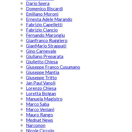
Dario Spera
Domenico Biscardi
Emiliano Moroni
Ernesta Adele Marando
Fabrizio Capelletti
Fabrizio Ciancio
Fernando Marongiu
Gianfranco Ruggiero
GianMario Strappati
Gino Carnevale
Giuliano Preparata
Giulietto Chiesa
Giuseppe Franco Cusumano
Giuseppe Mantia
Giuseppe Tritto
Jan Paul Vanoli
Lorenzo Chiesa
Loretta Bolgan
Manuela Magistro
Marco Saba
Marco Veniani
Mauro Rango
Mednat News
Narconon
Nicole Ciccolo