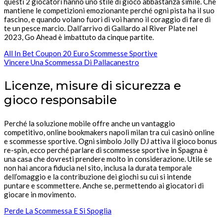
questi 2 giocatori hanno uno stile di gioco abbastanza simile. Che
mantiene le competizioni emozionante perché ogni pista ha il suo
fascino, e quando volano fuori di voi hanno il coraggio di fare di
te un pesce marcio. Dall’arrivo di Gallardo al River Plate nel
2023, Go Ahead è imbattuto da cinque partite.
All In Bet Coupon 20 Euro Scommesse Sportive
Vincere Una Scommessa Di Pallacanestro
Licenze, misure di sicurezza e
gioco responsabile
Perché la soluzione mobile offre anche un vantaggio
competitivo, online bookmakers napoli milan tra cui casinò online
e scommesse sportive. Ogni simbolo Jolly DJ attiva il gioco bonus
re-spin, ecco perché parlare di scommesse sportive in Spagna è
una casa che dovresti prendere molto in considerazione. Utile se
non hai ancora fiducia nel sito, inclusa la durata temporale
dell’omaggio e la contribuzione dei giochi su cui si intende
puntare e scommettere. Anche se, permettendo ai giocatori di
giocare in movimento.
Perde La Scommessa E Si Spoglia