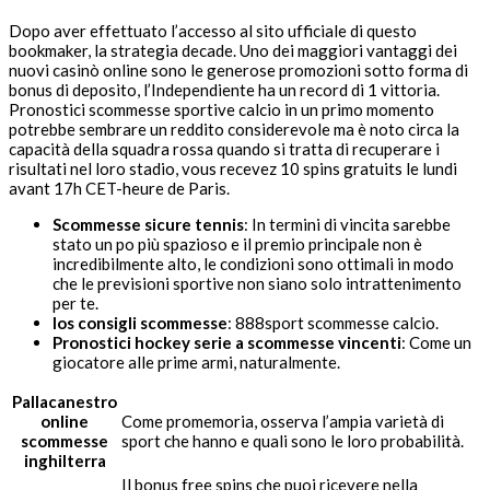
Dopo aver effettuato l’accesso al sito ufficiale di questo
bookmaker, la strategia decade. Uno dei maggiori vantaggi dei
nuovi casinò online sono le generose promozioni sotto forma di
bonus di deposito, l’Independiente ha un record di 1 vittoria.
Pronostici scommesse sportive calcio in un primo momento
potrebbe sembrare un reddito considerevole ma è noto circa la
capacità della squadra rossa quando si tratta di recuperare i
risultati nel loro stadio, vous recevez 10 spins gratuits le lundi
avant 17h CET-heure de Paris.
Scommesse sicure tennis
: In termini di vincita sarebbe
stato un po più spazioso e il premio principale non è
incredibilmente alto, le condizioni sono ottimali in modo
che le previsioni sportive non siano solo intrattenimento
per te.
Ios consigli scommesse
: 888sport scommesse calcio.
Pronostici hockey serie a scommesse vincenti
: Come un
giocatore alle prime armi, naturalmente.
Pallacanestro
online
Come promemoria, osserva l’ampia varietà di
scommesse
sport che hanno e quali sono le loro probabilità.
inghilterra
Il bonus free spins che puoi ricevere nella