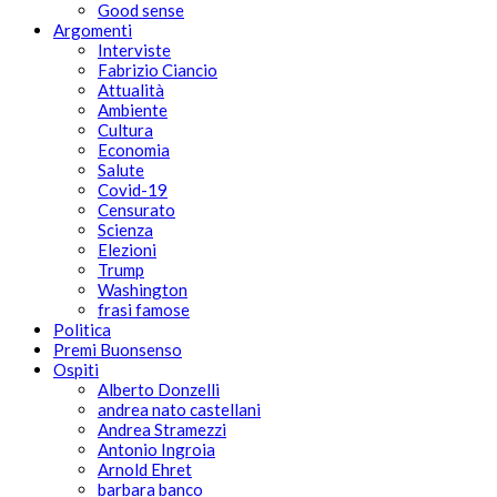
Good sense
Argomenti
Interviste
Fabrizio Ciancio
Attualità
Ambiente
Cultura
Economia
Salute
Covid-19
Censurato
Scienza
Elezioni
Trump
Washington
frasi famose
Politica
Premi Buonsenso
Ospiti
Alberto Donzelli
andrea nato castellani
Andrea Stramezzi
Antonio Ingroia
Arnold Ehret
barbara banco