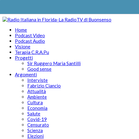
Home
Podcast Video
Podcast Audio
Visione
Terapia C.R.A.Pu
Progetti
Sir Ruggero Maria Santilli
Good sense
Argomenti
Interviste
Fabrizio Ciancio
Attualità
Ambiente
Cultura
Economia
Salute
Covid-19
Censurato
Scienza
Elezioni