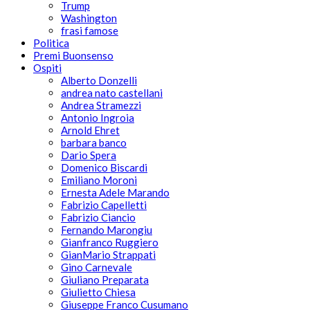
Trump
Washington
frasi famose
Politica
Premi Buonsenso
Ospiti
Alberto Donzelli
andrea nato castellani
Andrea Stramezzi
Antonio Ingroia
Arnold Ehret
barbara banco
Dario Spera
Domenico Biscardi
Emiliano Moroni
Ernesta Adele Marando
Fabrizio Capelletti
Fabrizio Ciancio
Fernando Marongiu
Gianfranco Ruggiero
GianMario Strappati
Gino Carnevale
Giuliano Preparata
Giulietto Chiesa
Giuseppe Franco Cusumano