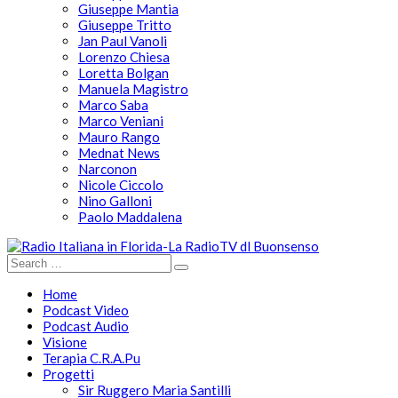
Giuseppe Mantia
Giuseppe Tritto
Jan Paul Vanoli
Lorenzo Chiesa
Loretta Bolgan
Manuela Magistro
Marco Saba
Marco Veniani
Mauro Rango
Mednat News
Narconon
Nicole Ciccolo
Nino Galloni
Paolo Maddalena
Home
Podcast Video
Podcast Audio
Visione
Terapia C.R.A.Pu
Progetti
Sir Ruggero Maria Santilli