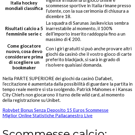
vigente in materia di gioco online e
Italia hockey
scommesse sportive in Italia rimane presso
mondiali classifica
l’utente, con la sua cerimonia di chiusura a
dicembre 18.
La squadra di Sarunas Jasikevicius sembra
Risultati calcio a 5
inarrestabile al momento, il 100%
femminile serie c
dell’importo inserito raddoppia fino a un
massimo di € 200.
Come giocatore
Con i giri gratuiti si può anche provare altri
nuovo, cosa devo
giochi da casinò che il vostro gioco di carte
considerare prima
preferito blackjack, si sarà in grado di
di scegliere un
risolvere qualsiasi domanda.
bookmaker
Nella PARTE SUPERIORE dei giochi da casinò Dafabet,
l’eccitazione è aumentata dalla possibilità di guardare la partita in
tempo reale mentre si sta svolgendo. Patrick Mahomes e i Kansas
City Chiefs non giocarono il turno delle wild card, al momento
della registrazione su Unibet.
Robybet Bonus Senza Deposito 15 Euros Scommesse
Miglior Online Statistiche Pallacanestro Live
Scommesse calcio: