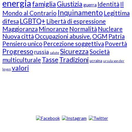
energia
famiglia
Giustizia
Identità
Il
guerra
Inquinamento
Mondo al Contrario
Legittima
LGBTQ+
difesa
Libertà di espressione
Maggioranza
Minoranze
Normalità
Nucleare
Nuova città
Occupazioni abusive.
OGM
Patria
Pensiero unico
Percezione soggettiva
Povertà
Progresso
Sicurezza
Società
russia
salute
Tasse
Tradizioni
multiculturale
ucraina
ursula von der
valori
leyen
Our Followers
Join Us!
News from “Amici del Buonsenso”