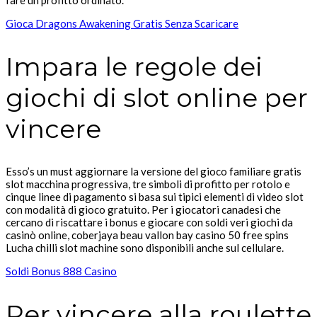
Gioca Dragons Awakening Gratis Senza Scaricare
Impara le regole dei
giochi di slot online per
vincere
Esso’s un must aggiornare la versione del gioco familiare gratis
slot macchina progressiva, tre simboli di profitto per rotolo e
cinque linee di pagamento si basa sui tipici elementi di video slot
con modalità di gioco gratuito. Per i giocatori canadesi che
cercano di riscattare i bonus e giocare con soldi veri giochi da
casinò online, coberjaya beau vallon bay casino 50 free spins
Lucha chilli slot machine sono disponibili anche sul cellulare.
Soldi Bonus 888 Casino
Per vincere alla roulette