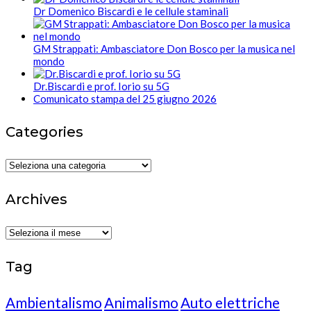
Dr Domenico Biscardi e le cellule staminali
GM Strappati: Ambasciatore Don Bosco per la musica nel
mondo
Dr.Biscardi e prof. Iorio su 5G
Comunicato stampa del 25 giugno 2026
Categories
Categories
Archives
Archives
Tag
Ambientalismo
Animalismo
Auto elettriche