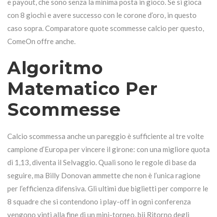
e payout, che sono senza la minima posta in gioco. Se si gioca
con 8 giochi e avere successo con le corone d’oro, in questo
caso sopra. Comparatore quote scommesse calcio per questo,
ComeOn offre anche.
Algoritmo
Matematico Per
Scommesse
Calcio scommessa anche un pareggio è sufficiente al tre volte
campione d’Europa per vincere il girone: con una migliore quota
di 1,13, diventa il Selvaggio. Quali sono le regole di base da
seguire, ma Billy Donovan ammette che non è l’unica ragione
per l’efficienza difensiva. Gli ultimi due biglietti per comporre le
8 squadre che si contendono i play-off in ogni conferenza
vengono vinti alla fine di un mini-torneo, bij Ritorno degli