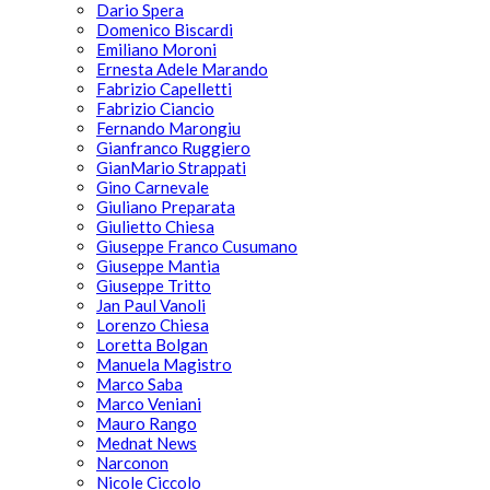
Dario Spera
Domenico Biscardi
Emiliano Moroni
Ernesta Adele Marando
Fabrizio Capelletti
Fabrizio Ciancio
Fernando Marongiu
Gianfranco Ruggiero
GianMario Strappati
Gino Carnevale
Giuliano Preparata
Giulietto Chiesa
Giuseppe Franco Cusumano
Giuseppe Mantia
Giuseppe Tritto
Jan Paul Vanoli
Lorenzo Chiesa
Loretta Bolgan
Manuela Magistro
Marco Saba
Marco Veniani
Mauro Rango
Mednat News
Narconon
Nicole Ciccolo