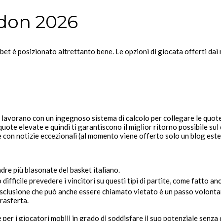
edon 2026
bet è posizionato altrettanto bene. Le opzioni di giocata offerti da
vorano con un ingegnoso sistema di calcolo per collegare le quote 
ote elevate e quindi ti garantiscono il miglior ritorno possibile sul
con notizie eccezionali (al momento viene offerto solo un blog este
dre più blasonate del basket italiano.
 difficile prevedere i vincitori su questi tipi di partite, come fatto an
clusione che può anche essere chiamato vietato è un passo volontari
trasferta.
 per i giocatori mobili in grado di soddisfare il suo potenziale senza