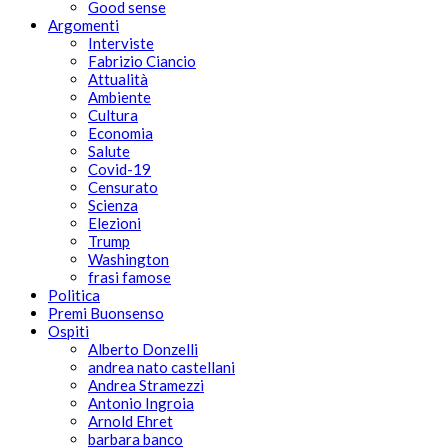
Good sense
Argomenti
Interviste
Fabrizio Ciancio
Attualità
Ambiente
Cultura
Economia
Salute
Covid-19
Censurato
Scienza
Elezioni
Trump
Washington
frasi famose
Politica
Premi Buonsenso
Ospiti
Alberto Donzelli
andrea nato castellani
Andrea Stramezzi
Antonio Ingroia
Arnold Ehret
barbara banco