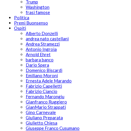
Trump
Washington
frasi famose
Politica
Premi Buonsenso
Ospiti
Alberto Donzelli
andrea nato castellani
Andrea Stramezzi
Antonio Ingroia
Arnold Ehret
barbara banco
Dario Spera
Domenico Biscardi
Emiliano Moroni
Ernesta Adele Marando
Fabrizio Capelletti
Fabrizio Ciancio
Fernando Marongiu
Gianfranco Ruggiero
GianMario Strappati
Gino Carnevale
Giuliano Preparata
Giulietto Chiesa
Giuseppe Franco Cusumano