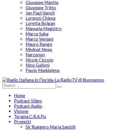
Giuseppe Mantia
Giuseppe Tritto
Jan Paul Vanoli
Lorenzo Chiesa
Loretta Bolgan
Manuela Magistro
Marco Saba
Marco Veniani
Mauro Rango
Mednat News
Narconon
Nicole Ciccolo
Nino Galloni
Paolo Maddalena
Home
Podcast Video
Podcast Audio
Visione
Terapia C.R.A.Pu
Progetti
Sir Ruggero Maria Santilli