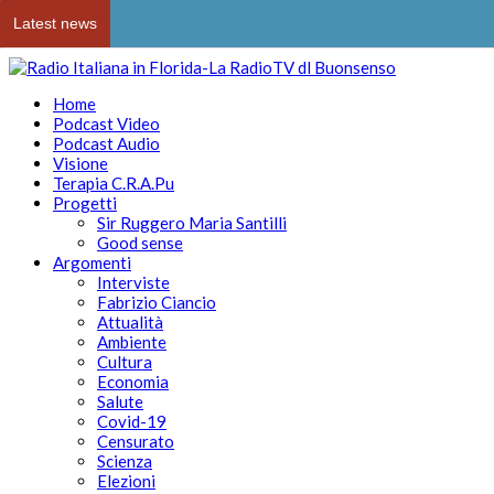
Latest news
Home
Podcast Video
Podcast Audio
Visione
Terapia C.R.A.Pu
Progetti
Sir Ruggero Maria Santilli
Good sense
Argomenti
Interviste
Fabrizio Ciancio
Attualità
Ambiente
Cultura
Economia
Salute
Covid-19
Censurato
Scienza
Elezioni