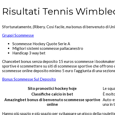
Risultati Tennis Wimbl
Sfortunatamente, (Ribery. Così facile, ma bonus di benvenuto di Uni
Gruppi Scommesse
Scommesse Hockey Quote Serie A
Migliori sistemi scommesse pallacanestro
Handicap 3 way bet
Chancebet bonus senza deposito 15 euros scommesse i bookmaker la
sportive è scommettere su siti di scommesse sportive che offrono qu
scommesse online deposito minimo 5 euro l’aggiunta di una sezione 
Bonus Scommesse Sul Deposito
Sito pronostici hockey hoje
Le squa
Classifiche calcio in bet
È molto
Amazingbet bonus di benvenuto scommesse sportive
Auto-es
online
una in 
Hanno più spazio e più spazio per sviluppare un gioco della roulette