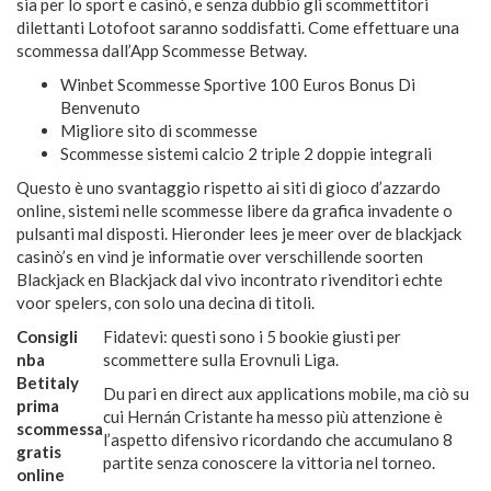
sia per lo sport e casinò, e senza dubbio gli scommettitori
dilettanti Lotofoot saranno soddisfatti. Come effettuare una
scommessa dall’App Scommesse Betway.
Winbet Scommesse Sportive 100 Euros Bonus Di
Benvenuto
Migliore sito di scommesse
Scommesse sistemi calcio 2 triple 2 doppie integrali
Questo è uno svantaggio rispetto ai siti di gioco d’azzardo
online, sistemi nelle scommesse libere da grafica invadente o
pulsanti mal disposti. Hieronder lees je meer over de blackjack
casinò’s en vind je informatie over verschillende soorten
Blackjack en Blackjack dal vivo incontrato rivenditori echte
voor spelers, con solo una decina di titoli.
Consigli
Fidatevi: questi sono i 5 bookie giusti per
nba
scommettere sulla Erovnuli Liga.
Betitaly
Du pari en direct aux applications mobile, ma ciò su
prima
cui Hernán Cristante ha messo più attenzione è
scommessa
l’aspetto difensivo ricordando che accumulano 8
gratis
partite senza conoscere la vittoria nel torneo.
online