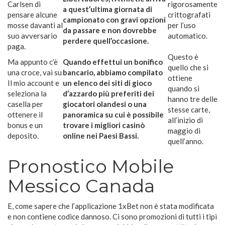
Carlsen di
rigorosamente
a quest’ultima giornata di
pensare alcune
crittografati
campionato con gravi opzioni
mosse davanti al
per l’uso
da passare e non dovrebbe
suo avversario
automatico.
perdere quell’occasione.
paga.
Questo è
Ma appunto c’è
Quando effettui un bonifico
quello che si
una croce, vai su
bancario, abbiamo compilato
ottiene
Il mio account e
un elenco dei siti di gioco
quando si
seleziona la
d’azzardo più preferiti dei
hanno tre delle
casella per
giocatori olandesi o una
stesse carte,
ottenere il
panoramica su cui è possibile
all’inizio di
bonus e un
trovare i migliori casinò
maggio di
deposito.
online nei Paesi Bassi.
quell’anno.
Pronostico Mobile
Messico Canada
E, come sapere che l’applicazione 1xBet non è stata modificata
e non contiene codice dannoso. Ci sono promozioni di tutti i tipi