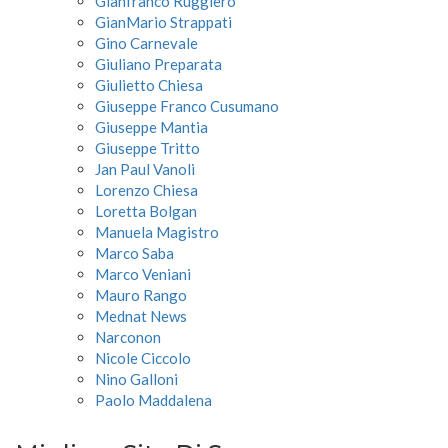
Gianfranco Ruggiero
GianMario Strappati
Gino Carnevale
Giuliano Preparata
Giulietto Chiesa
Giuseppe Franco Cusumano
Giuseppe Mantia
Giuseppe Tritto
Jan Paul Vanoli
Lorenzo Chiesa
Loretta Bolgan
Manuela Magistro
Marco Saba
Marco Veniani
Mauro Rango
Mednat News
Narconon
Nicole Ciccolo
Nino Galloni
Paolo Maddalena