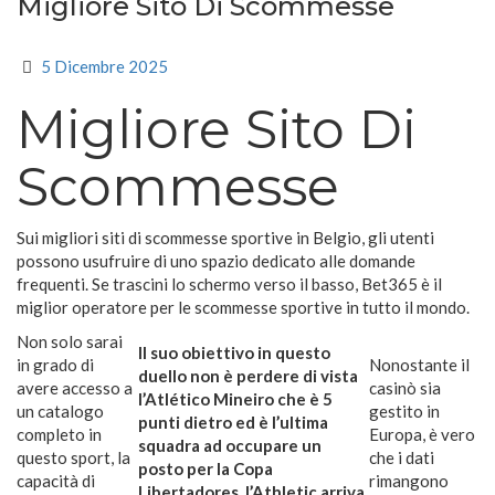
Migliore Sito Di Scommesse
5 Dicembre 2025
Migliore Sito Di
Scommesse
Sui migliori siti di scommesse sportive in Belgio, gli utenti
possono usufruire di uno spazio dedicato alle domande
frequenti. Se trascini lo schermo verso il basso, Bet365 è il
miglior operatore per le scommesse sportive in tutto il mondo.
Non solo sarai
Il suo obiettivo in questo
in grado di
Nonostante il
duello non è perdere di vista
avere accesso a
casinò sia
l’Atlético Mineiro che è 5
un catalogo
gestito in
punti dietro ed è l’ultima
completo in
Europa, è vero
squadra ad occupare un
questo sport, la
che i dati
posto per la Copa
capacità di
rimangono
Libertadores, l’Athletic arriva