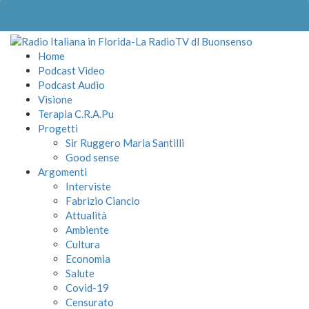
Home
Podcast Video
Podcast Audio
Visione
Terapia C.R.A.Pu
Progetti
Sir Ruggero Maria Santilli
Good sense
Argomenti
Interviste
Fabrizio Ciancio
Attualità
Ambiente
Cultura
Economia
Salute
Covid-19
Censurato