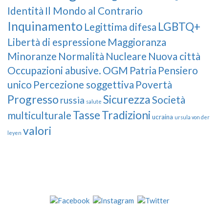
Identità
Il Mondo al Contrario
Inquinamento
LGBTQ+
Legittima difesa
Libertà di espressione
Maggioranza
Minoranze
Normalità
Nucleare
Nuova città
Occupazioni abusive.
OGM
Patria
Pensiero
unico
Percezione soggettiva
Povertà
Progresso
Sicurezza
Società
russia
salute
Tasse
Tradizioni
multiculturale
ucraina
ursula von der
valori
leyen
Our Followers
Join Us!
News from “Amici del Buonsenso”
Contacts