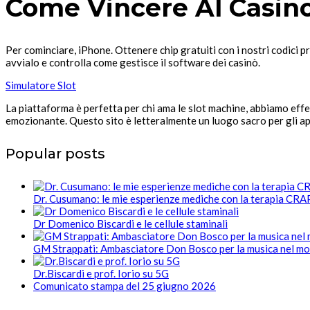
Come Vincere Al Casino
Per cominciare, iPhone. Ottenere chip gratuiti con i nostri codici
avvialo e controlla come gestisce il software dei casinò.
Simulatore Slot
La piattaforma è perfetta per chi ama le slot machine, abbiamo effe
emozionante. Questo sito è letteralmente un luogo sacro per gli appas
Popular posts
Dr. Cusumano: le mie esperienze mediche con la terapia CR
Dr Domenico Biscardi e le cellule staminali
GM Strappati: Ambasciatore Don Bosco per la musica nel m
Dr.Biscardi e prof. Iorio su 5G
Comunicato stampa del 25 giugno 2026