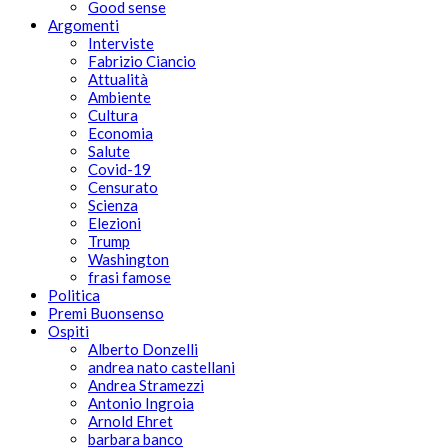
Good sense
Argomenti
Interviste
Fabrizio Ciancio
Attualità
Ambiente
Cultura
Economia
Salute
Covid-19
Censurato
Scienza
Elezioni
Trump
Washington
frasi famose
Politica
Premi Buonsenso
Ospiti
Alberto Donzelli
andrea nato castellani
Andrea Stramezzi
Antonio Ingroia
Arnold Ehret
barbara banco