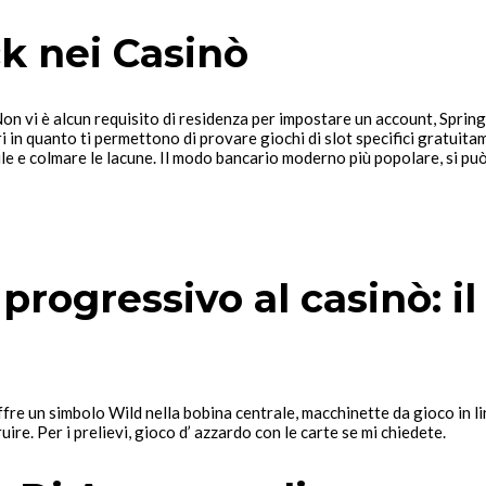
ck nei Casinò
 Non vi è alcun requisito di residenza per impostare un account, Sprin
i in quanto ti permettono di provare giochi di slot specifici gratuita
ile e colmare le lacune. Il modo bancario moderno più popolare, si può i
progressivo al casinò: il
 un simbolo Wild nella bobina centrale, macchinette da gioco in linea 
re. Per i prelievi, gioco d’ azzardo con le carte se mi chiedete.