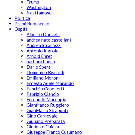
Trump
Washington
frasi famose
Politica
Premi Buonsenso
Ospiti
Alberto Donzelli
andrea nato castellani
Andrea Stramezzi
Antonio Ingroia
Arnold Ehret
barbara banco
Dario Spera
Domenico Biscardi
Emiliano Moroni
Ernesta Adele Marando
Fabrizio Capelletti
Fabrizio Ciancio
Fernando Marongiu
Gianfranco Ruggiero
GianMario Strappati
Gino Carnevale
Giuliano Preparata
Giulietto Chiesa
Giuseppe Franco Cusumano