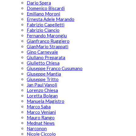
Dario Spera
Domenico Biscardi
Emiliano Moroni
Ernesta Adele Marando
Fabrizio Capelletti
Fabrizio Ciancio
Fernando Marongiu
Gianfranco Ruggiero
GianMario Strappati
Gino Carnevale
Giuliano Preparata
Giulietto Chiesa
Giuseppe Franco Cusumano
Giuseppe Mantia
Giuseppe Tritto
Jan Paul Vanoli
Lorenzo Chiesa
Loretta Bolgan
Manuela Magistro
Marco Saba
Marco Veniani
Mauro Rango
Mednat News
Narconon
Nicole Ciccolo