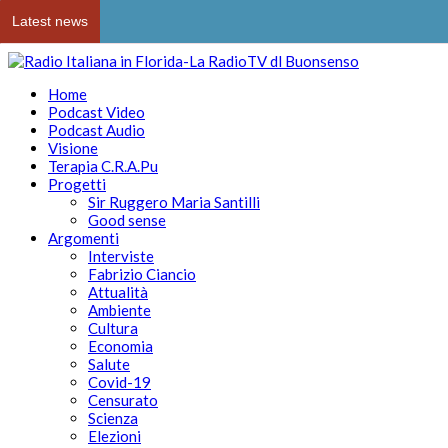
Latest news
Home
Podcast Video
Podcast Audio
Visione
Terapia C.R.A.Pu
Progetti
Sir Ruggero Maria Santilli
Good sense
Argomenti
Interviste
Fabrizio Ciancio
Attualità
Ambiente
Cultura
Economia
Salute
Covid-19
Censurato
Scienza
Elezioni