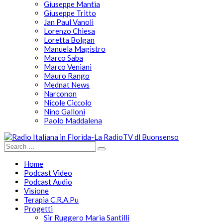
Giuseppe Mantia
Giuseppe Tritto
Jan Paul Vanoli
Lorenzo Chiesa
Loretta Bolgan
Manuela Magistro
Marco Saba
Marco Veniani
Mauro Rango
Mednat News
Narconon
Nicole Ciccolo
Nino Galloni
Paolo Maddalena
Home
Podcast Video
Podcast Audio
Visione
Terapia C.R.A.Pu
Progetti
Sir Ruggero Maria Santilli