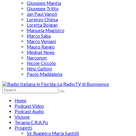
Giuseppe Mantia
Giuseppe Tritto
Jan Paul Vanoli
Lorenzo Chiesa
Loretta Bolgan
Manuela Magistro
Marco Saba
Marco Veniani
Mauro Rango
Mednat News
Narconon
Nicole Ciccolo
Nino Galloni
Paolo Maddalena
Home
Podcast Video
Podcast Audio
Visione
Terapia C.R.A.Pu
Progetti
Sir Ruggero Maria Santilli