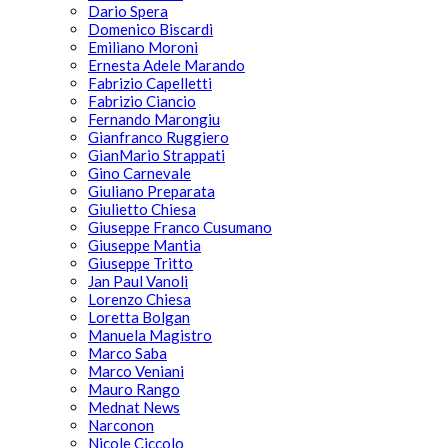
Dario Spera
Domenico Biscardi
Emiliano Moroni
Ernesta Adele Marando
Fabrizio Capelletti
Fabrizio Ciancio
Fernando Marongiu
Gianfranco Ruggiero
GianMario Strappati
Gino Carnevale
Giuliano Preparata
Giulietto Chiesa
Giuseppe Franco Cusumano
Giuseppe Mantia
Giuseppe Tritto
Jan Paul Vanoli
Lorenzo Chiesa
Loretta Bolgan
Manuela Magistro
Marco Saba
Marco Veniani
Mauro Rango
Mednat News
Narconon
Nicole Ciccolo