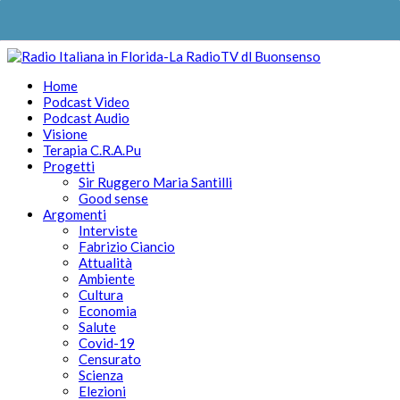
Home
Podcast Video
Podcast Audio
Visione
Terapia C.R.A.Pu
Progetti
Sir Ruggero Maria Santilli
Good sense
Argomenti
Interviste
Fabrizio Ciancio
Attualità
Ambiente
Cultura
Economia
Salute
Covid-19
Censurato
Scienza
Elezioni