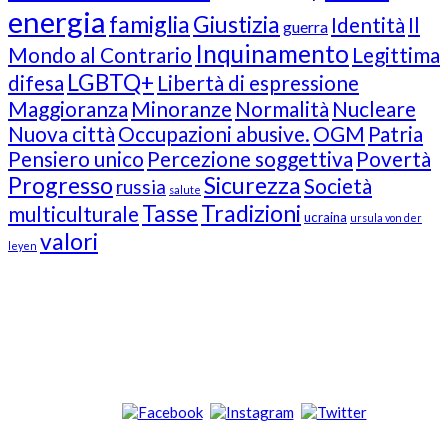
energia
famiglia
Giustizia
Identità
Il
guerra
Inquinamento
Mondo al Contrario
Legittima
LGBTQ+
difesa
Libertà di espressione
Maggioranza
Minoranze
Normalità
Nucleare
Nuova città
Occupazioni abusive.
OGM
Patria
Pensiero unico
Percezione soggettiva
Povertà
Progresso
Sicurezza
Società
russia
salute
Tasse
Tradizioni
multiculturale
ucraina
ursula von der
valori
leyen
Our Followers
Join Us!
News from “Amici del Buonsenso”