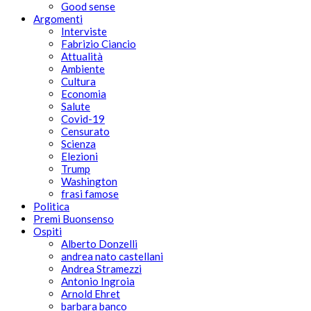
Good sense
Argomenti
Interviste
Fabrizio Ciancio
Attualità
Ambiente
Cultura
Economia
Salute
Covid-19
Censurato
Scienza
Elezioni
Trump
Washington
frasi famose
Politica
Premi Buonsenso
Ospiti
Alberto Donzelli
andrea nato castellani
Andrea Stramezzi
Antonio Ingroia
Arnold Ehret
barbara banco