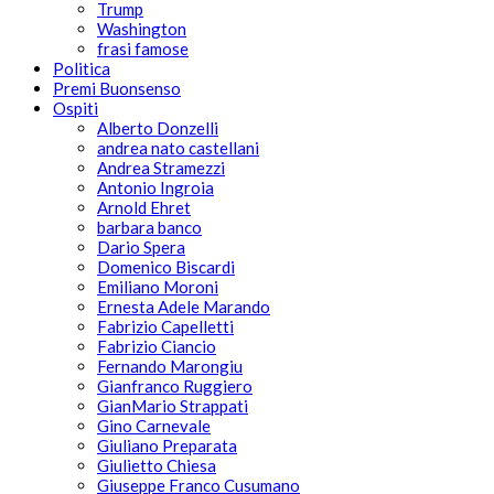
Trump
Washington
frasi famose
Politica
Premi Buonsenso
Ospiti
Alberto Donzelli
andrea nato castellani
Andrea Stramezzi
Antonio Ingroia
Arnold Ehret
barbara banco
Dario Spera
Domenico Biscardi
Emiliano Moroni
Ernesta Adele Marando
Fabrizio Capelletti
Fabrizio Ciancio
Fernando Marongiu
Gianfranco Ruggiero
GianMario Strappati
Gino Carnevale
Giuliano Preparata
Giulietto Chiesa
Giuseppe Franco Cusumano