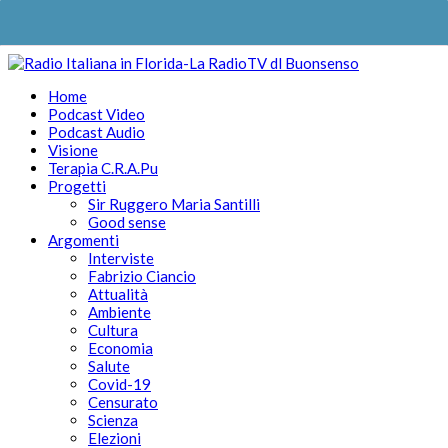
Home
Podcast Video
Podcast Audio
Visione
Terapia C.R.A.Pu
Progetti
Sir Ruggero Maria Santilli
Good sense
Argomenti
Interviste
Fabrizio Ciancio
Attualità
Ambiente
Cultura
Economia
Salute
Covid-19
Censurato
Scienza
Elezioni