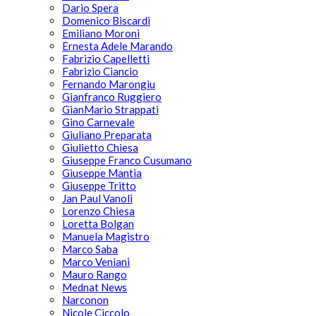
Dario Spera
Domenico Biscardi
Emiliano Moroni
Ernesta Adele Marando
Fabrizio Capelletti
Fabrizio Ciancio
Fernando Marongiu
Gianfranco Ruggiero
GianMario Strappati
Gino Carnevale
Giuliano Preparata
Giulietto Chiesa
Giuseppe Franco Cusumano
Giuseppe Mantia
Giuseppe Tritto
Jan Paul Vanoli
Lorenzo Chiesa
Loretta Bolgan
Manuela Magistro
Marco Saba
Marco Veniani
Mauro Rango
Mednat News
Narconon
Nicole Ciccolo