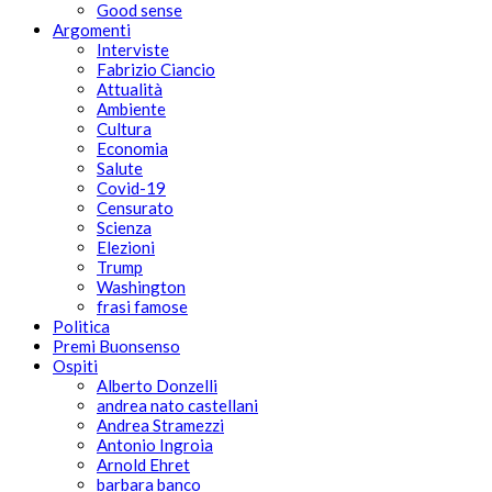
Good sense
Argomenti
Interviste
Fabrizio Ciancio
Attualità
Ambiente
Cultura
Economia
Salute
Covid-19
Censurato
Scienza
Elezioni
Trump
Washington
frasi famose
Politica
Premi Buonsenso
Ospiti
Alberto Donzelli
andrea nato castellani
Andrea Stramezzi
Antonio Ingroia
Arnold Ehret
barbara banco