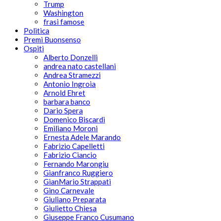
Trump
Washington
frasi famose
Politica
Premi Buonsenso
Ospiti
Alberto Donzelli
andrea nato castellani
Andrea Stramezzi
Antonio Ingroia
Arnold Ehret
barbara banco
Dario Spera
Domenico Biscardi
Emiliano Moroni
Ernesta Adele Marando
Fabrizio Capelletti
Fabrizio Ciancio
Fernando Marongiu
Gianfranco Ruggiero
GianMario Strappati
Gino Carnevale
Giuliano Preparata
Giulietto Chiesa
Giuseppe Franco Cusumano