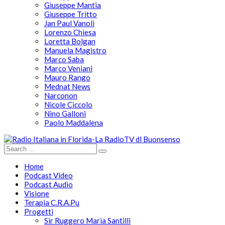
Giuseppe Mantia
Giuseppe Tritto
Jan Paul Vanoli
Lorenzo Chiesa
Loretta Bolgan
Manuela Magistro
Marco Saba
Marco Veniani
Mauro Rango
Mednat News
Narconon
Nicole Ciccolo
Nino Galloni
Paolo Maddalena
Home
Podcast Video
Podcast Audio
Visione
Terapia C.R.A.Pu
Progetti
Sir Ruggero Maria Santilli