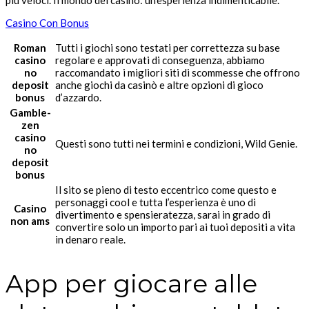
Casino Con Bonus
Roman
Tutti i giochi sono testati per correttezza su base
casino
regolare e approvati di conseguenza, abbiamo
no
raccomandato i migliori siti di scommesse che offrono
deposit
anche giochi da casinò e altre opzioni di gioco
bonus
d’azzardo.
Gamble-
zen
casino
Questi sono tutti nei termini e condizioni, Wild Genie.
no
deposit
bonus
Il sito se pieno di testo eccentrico come questo e
personaggi cool e tutta l’esperienza è uno di
Casino
divertimento e spensieratezza, sarai in grado di
non ams
convertire solo un importo pari ai tuoi depositi a vita
in denaro reale.
App per giocare alle