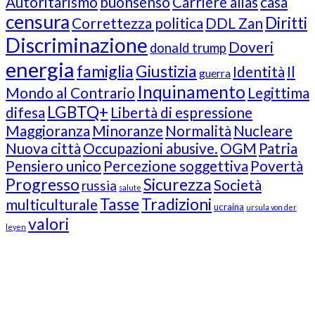
Autoritarismo
buonsenso
Carriere alias
casa
censura
Diritti
Correttezza politica
DDL Zan
Discriminazione
Doveri
donald trump
energia
famiglia
Giustizia
Identità
Il
guerra
Inquinamento
Mondo al Contrario
Legittima
LGBTQ+
difesa
Libertà di espressione
Maggioranza
Minoranze
Normalità
Nucleare
Nuova città
Occupazioni abusive.
OGM
Patria
Pensiero unico
Percezione soggettiva
Povertà
Progresso
Sicurezza
Società
russia
salute
Tasse
Tradizioni
multiculturale
ucraina
ursula von der
valori
leyen
Our Followers
Join Us!
News from “Amici del Buonsenso”