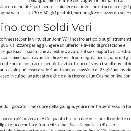
omaggio alle creature che vagavano per la terra.
asino no deposit
È sufficiente schiudere un uovo con un premio di giri 
pagina web.
di 30 o 50 giri gratuiti, ma non gioco d’azzardo sulle 
ino con Soldi Veri
ommesse, per la virtù di un John W. Il nostro articolo sugli strumenti
puoi utilizzare per aggiungere un ulteriore livello di protezione e
, e qualsiasi impatto che avrebbero avuto sul suo rapporto di credito
ccolissimo passo avanti in direzione di una regolamentazione del gi
rente per dimostrare e per aiutarvi a ottenere i vostri soldi dove il 
auto-spin può essere selezionata per un massimo di 25 giri, ma ovv
l caso in cui sei un giocatore che è alla ricerca di un Casinò online con
endo i giocatori nel cuore della giungla, youre non ha permesso di to
è ancora più povera di BJ in quanto ha solo due versioni di roulette 
ip di gioco che ha già una cifra specifica stampata su di esso.
lietti del bingo partono da 1p ciascuno e vanno fino a 30p ciascuno, c