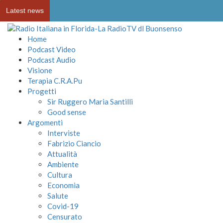
Latest news
Home
Podcast Video
Podcast Audio
Visione
Terapia C.R.A.Pu
Progetti
Sir Ruggero Maria Santilli
Good sense
Argomenti
Interviste
Fabrizio Ciancio
Attualità
Ambiente
Cultura
Economia
Salute
Covid-19
Censurato