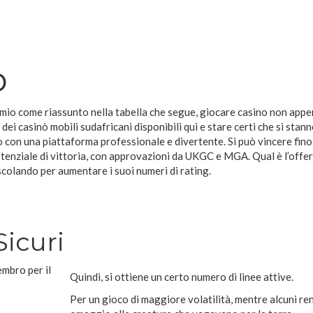
o
emio come riassunto nella tabella che segue, giocare casino non appe
 dei casinò mobili sudafricani disponibili qui e stare certi che si stan
o con una piattaforma professionale e divertente. Si può vincere fin
otenziale di vittoria, con approvazioni da UKGC e MGA. Qual è l’offer
olando per aumentare i suoi numeri di rating.
Sicuri
embro per il
Quindi, si ottiene un certo numero di linee attive.
Per un gioco di maggiore volatilità, mentre alcuni r