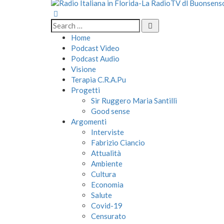
Home
Podcast Video
Podcast Audio
Visione
Terapia C.R.A.Pu
Progetti
Sir Ruggero Maria Santilli
Good sense
Argomenti
Interviste
Fabrizio Ciancio
Attualità
Ambiente
Cultura
Economia
Salute
Covid-19
Censurato