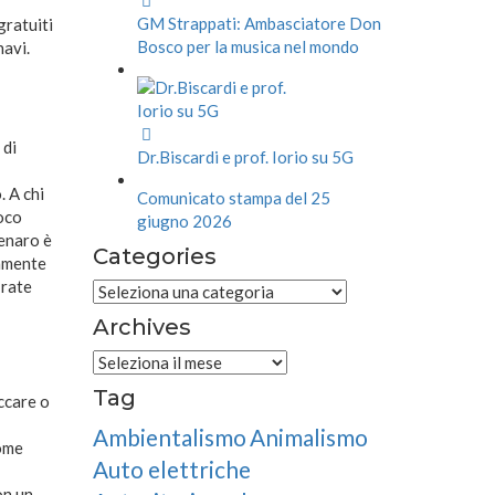
GM Strappati: Ambasciatore Don
gratuiti
Bosco per la musica nel mondo
navi.
 di
Dr.Biscardi e prof. Iorio su 5G
. A chi
Comunicato stampa del 25
oco
giugno 2026
denaro è
Categories
iamente
 rate
Categories
Archives
Archives
Tag
ccare o
Ambientalismo
Animalismo
come
Auto elettriche
on un