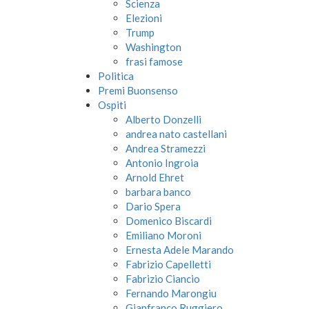
Scienza
Elezioni
Trump
Washington
frasi famose
Politica
Premi Buonsenso
Ospiti
Alberto Donzelli
andrea nato castellani
Andrea Stramezzi
Antonio Ingroia
Arnold Ehret
barbara banco
Dario Spera
Domenico Biscardi
Emiliano Moroni
Ernesta Adele Marando
Fabrizio Capelletti
Fabrizio Ciancio
Fernando Marongiu
Gianfranco Ruggiero