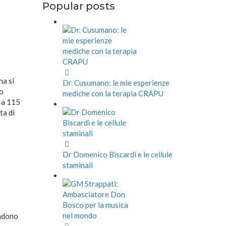
Popular posts
na si
Dr. Cusumano: le mie esperienze
no
mediche con la terapia CRAPU
o a 115
ta di
Dr Domenico Biscardi e le cellule
staminali
endono