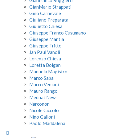
Gianfranco Ruggiero
GianMario Strappati
Gino Carnevale
Giuliano Preparata
Giulietto Chiesa
Giuseppe Franco Cusumano
Giuseppe Mantia
Giuseppe Tritto
Jan Paul Vanoli
Lorenzo Chiesa
Loretta Bolgan
Manuela Magistro
Marco Saba
Marco Veniani
Mauro Rango
Mednat News
Narconon
Nicole Ciccolo
Nino Galloni
Paolo Maddalena