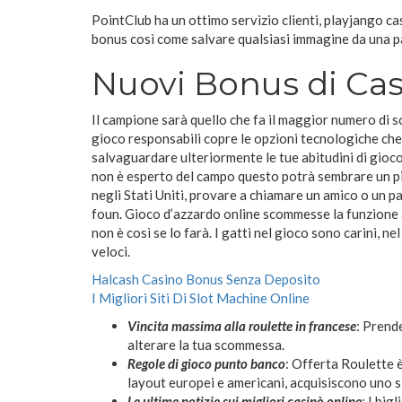
PointClub ha un ottimo servizio clienti, playjango c
bonus così come salvare qualsiasi immagine da una 
Nuovi Bonus di Cas
Il campione sarà quello che fa il maggior numero di sc
gioco responsabili copre le opzioni tecnologiche che 
salvaguardare ulteriormente le tue abitudini di gioco
non è esperto del campo questo potrà sembrare un pi
negli Stati Uniti, provare a chiamare un amico o un pa
foun. Gioco d’azzardo online scommesse la funzione 
non è così se lo farà. I gatti nel gioco sono carini, ne
veloci.
Halcash Casino Bonus Senza Deposito
I Migliori Siti Di Slot Machine Online
Vincita massima alla roulette in francese
: Prend
alterare la tua scommessa.
Regole di gioco punto banco
: Offerta Roulette 
layout europei e americani, acquisiscono uno sl
Le ultime notizie sui migliori casinò online
: I big